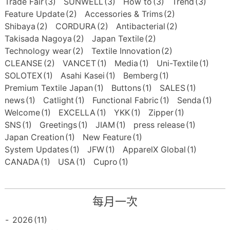
Trade Fair
(3)
SUNWELL
(3)
How to
(3)
Trend
(3)
Feature Update
(2)
Accessories & Trims
(2)
Shibaya
(2)
CORDURA
(2)
Antibacterial
(2)
Takisada Nagoya
(2)
Japan Textile
(2)
Technology wear
(2)
Textile Innovation
(2)
CLEANSE
(2)
VANCET
(1)
Media
(1)
Uni-Textile
(1)
SOLOTEX
(1)
Asahi Kasei
(1)
Bemberg
(1)
Premium Textile Japan
(1)
Buttons
(1)
SALES
(1)
news
(1)
Catlight
(1)
Functional Fabric
(1)
Senda
(1)
Welcome
(1)
EXCELLA
(1)
YKK
(1)
Zipper
(1)
SNS
(1)
Greetings
(1)
JIAM
(1)
press release
(1)
Japan Creation
(1)
New Feature
(1)
System Updates
(1)
JFW
(1)
ApparelX Global
(1)
CANADA
(1)
USA
(1)
Cupro
(1)
每月一次
-
2026
(11)