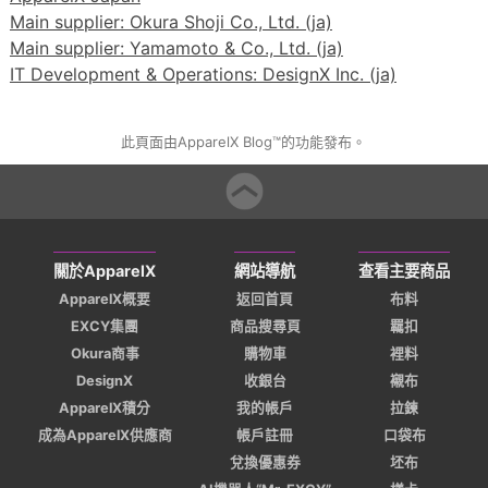
Main supplier: Okura Shoji Co., Ltd. (ja)
Main supplier: Yamamoto & Co., Ltd. (ja)
IT Development & Operations: DesignX Inc. (ja)
此頁面由ApparelX Blog™的功能發布。
關於ApparelX
網站導航
查看主要商品
ApparelX概要
返回首頁
布料
EXCY集團
商品搜尋頁
羈扣
Okura商事
購物車
裡料
DesignX
收銀台
襯布
ApparelX積分
我的帳戶
拉鍊
成為ApparelX供應商
帳戶註冊
口袋布
兌換優惠券
坯布