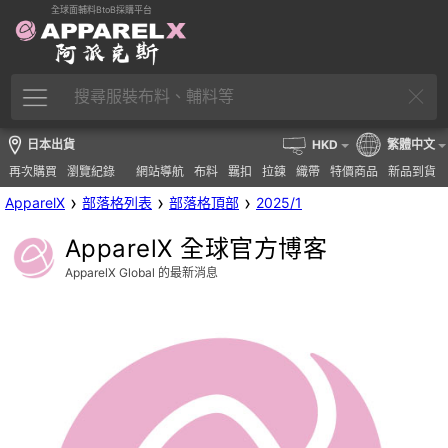
全球面輔料BtoB採購平台
日本出貨
HKD
繁體中文
再次購買
瀏覽紀錄
網站導航
布料
羈扣
拉鍊
織帶
特價商品
新品到貨
›
›
›
ApparelX
部落格列表
部落格頂部
2025/1
ApparelX 全球官方博客
ApparelX Global 的最新消息