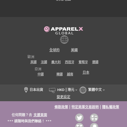
全球的
美國
歐洲
英國
法國
義大利
西班牙
葡萄牙
德國
亞洲
日本
中國
韓國
越南
日本出貨
HKD | 港元
繁體中文
變更設定
條款政策
|
特定商業交易說明
|
隱私權政策
任何問題？去
支援頁面
*** 請隨時與我們聯絡！ ***