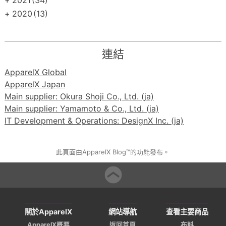
+
2020
(13)
連結
ApparelX Global
ApparelX Japan
Main supplier: Okura Shoji Co., Ltd. (ja)
Main supplier: Yamamoto & Co., Ltd. (ja)
IT Development & Operations: DesignX Inc. (ja)
此頁面由ApparelX Blog™的功能發布。
關於ApparelX
網站導航
查看主要商品
ApparelX概要
返回首頁
布料