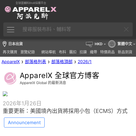
全球面輔料BtoB採購平台
日本出貨
HKD
繁體中文
再次購買
瀏覽紀錄
網站導航
布料
羈扣
拉鍊
織帶
特價商品
新品到貨
›
›
›
ApparelX
部落格列表
部落格頂部
2026/1
ApparelX 全球官方博客
ApparelX Global 的最新消息
2026年1月26日
重要更新：美國境內出貨將採用小包（ECMS）方式
Announcement