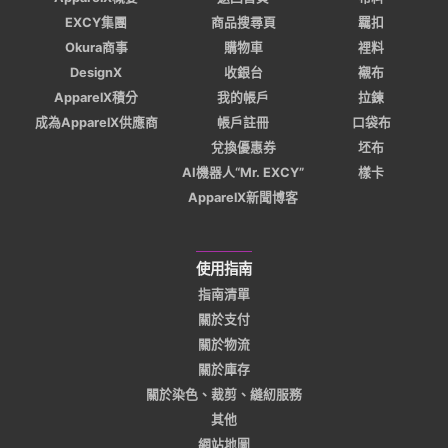
EXCY集團
商品搜尋頁
羈扣
Okura商事
購物車
裡料
DesignX
收銀台
襯布
ApparelX積分
我的帳戶
拉鍊
成為ApparelX供應商
帳戶註冊
口袋布
兌換優惠券
坯布
AI機器人“Mr. EXCY”
樣卡
ApparelX新聞博客
使用指南
指南清單
關於支付
關於物流
關於庫存
關於染色、裁剪、縫紉服務
其他
網站地圖