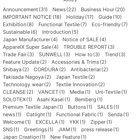
Announcement
(31)
News
(22)
Business Hour
(20)
IMPORTANT NOTICE
(18)
Holiday
(17)
Guide
(10)
Exhibition
(8)
Functional Textile
(7)
Eco-friendly
(7)
Sustainable
(6)
Introduction
(5)
Japan Manufacturer
(4)
Notice of SALE
(4)
ApparelX Super Sale
(4)
TROUBLE REPORT
(3)
Trade Fair
(3)
SUNWELL
(3)
How to
(3)
Trend
(3)
Feature Update
(2)
Accessories & Trims
(2)
Shibaya
(2)
CORDURA
(2)
Antibacterial
(2)
Takisada Nagoya
(2)
Japan Textile
(2)
Technology wear
(2)
Textile Innovation
(2)
CLEANSE
(2)
VANCET
(1)
Media
(1)
Uni-Textile
(1)
SOLOTEX
(1)
Asahi Kasei
(1)
Bemberg
(1)
Premium Textile Japan
(1)
Buttons
(1)
SALES
(1)
news
(1)
Catlight
(1)
Functional Fabric
(1)
Senda
(1)
Welcome
(1)
EXCELLA
(1)
YKK
(1)
Zipper
(1)
SNS
(1)
Greetings
(1)
JIAM
(1)
press release
(1)
Japan Creation
(1)
New Feature
(1)