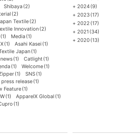
Shibaya
(2)
+
2024
(9)
erial
(2)
+
2023
(17)
apan Textile
(2)
+
2022
(17)
extile Innovation
(2)
+
2021
(34)
(1)
Media
(1)
+
2020
(13)
EX
(1)
Asahi Kasei
(1)
extile Japan
(1)
news
(1)
Catlight
(1)
enda
(1)
Welcome
(1)
Zipper
(1)
SNS
(1)
press release
(1)
 Feature
(1)
FW
(1)
ApparelX Global
(1)
Cupro
(1)