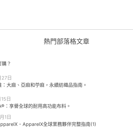
熱門部落格文章
訂購？
月27日
維：大麻、亞麻和苧麻，永續紡織品指南。
月15日
RA®：享譽全球的耐用高功能布料。
0月1日
parelX - ApparelX全球業務夥伴完整指南(1)