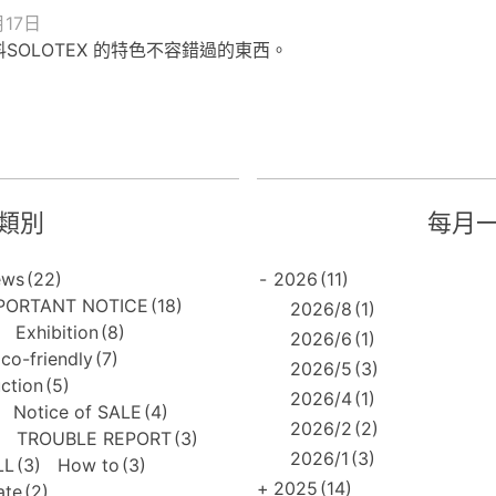
月17日
SOLOTEX 的特色不容錯過的東西。
類別
每月
ews
(22)
-
2026
(11)
PORTANT NOTICE
(18)
2026/8
(1)
Exhibition
(8)
2026/6
(1)
co-friendly
(7)
2026/5
(3)
uction
(5)
2026/4
(1)
Notice of SALE
(4)
2026/2
(2)
TROUBLE REPORT
(3)
2026/1
(3)
LL
(3)
How to
(3)
+
2025
(14)
ate
(2)