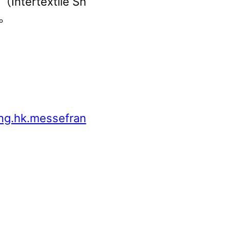
rtextile Sh
。
ring.hk.messefran