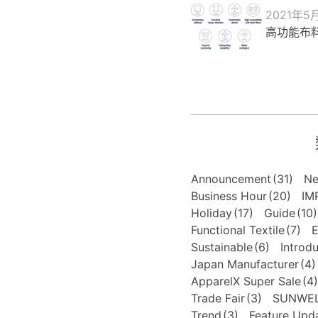
2021年5
高功能布料
Announcement
(31)
N
Business Hour
(20)
IM
Holiday
(17)
Guide
(10)
Functional Textile
(7)
E
Sustainable
(6)
Introd
Japan Manufacturer
(4)
ApparelX Super Sale
(4)
Trade Fair
(3)
SUNWE
Trend
(3)
Feature Upd