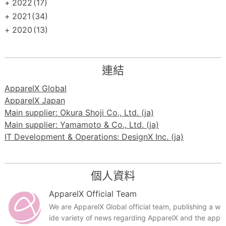
+
2022
(17)
+
2021
(34)
+
2020
(13)
連結
ApparelX Global
ApparelX Japan
Main supplier: Okura Shoji Co., Ltd. (ja)
Main supplier: Yamamoto & Co., Ltd. (ja)
IT Development & Operations: DesignX Inc. (ja)
個人資料
ApparelX Official Team
We are ApparelX Global official team, publishing a w
ide variety of news regarding ApparelX and the app