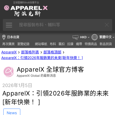
全球面輔料BtoB採購平台
日本出貨
HKD
繁體中文
再次購買
瀏覽紀錄
網站導航
布料
羈扣
拉鍊
織帶
特價商品
新品到貨
›
›
›
ApparelX
部落格列表
部落格頂部
ApparelX：引領2026年服飾業的未來[新年快樂！ ]
ApparelX 全球官方博客
ApparelX Global 的最新消息
2026年1月5日
ApparelX：引領2026年服飾業的未來
[新年快樂！ ]
News