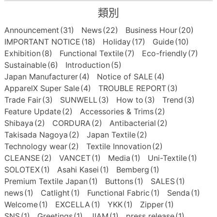
類別
Announcement
(31)
News
(22)
Business Hour
(20)
IMPORTANT NOTICE
(18)
Holiday
(17)
Guide
(10)
Exhibition
(8)
Functional Textile
(7)
Eco-friendly
(7)
Sustainable
(6)
Introduction
(5)
Japan Manufacturer
(4)
Notice of SALE
(4)
ApparelX Super Sale
(4)
TROUBLE REPORT
(3)
Trade Fair
(3)
SUNWELL
(3)
How to
(3)
Trend
(3)
Feature Update
(2)
Accessories & Trims
(2)
Shibaya
(2)
CORDURA
(2)
Antibacterial
(2)
Takisada Nagoya
(2)
Japan Textile
(2)
Technology wear
(2)
Textile Innovation
(2)
CLEANSE
(2)
VANCET
(1)
Media
(1)
Uni-Textile
(1)
SOLOTEX
(1)
Asahi Kasei
(1)
Bemberg
(1)
Premium Textile Japan
(1)
Buttons
(1)
SALES
(1)
news
(1)
Catlight
(1)
Functional Fabric
(1)
Senda
(1)
Welcome
(1)
EXCELLA
(1)
YKK
(1)
Zipper
(1)
SNS
(1)
Greetings
(1)
JIAM
(1)
press release
(1)