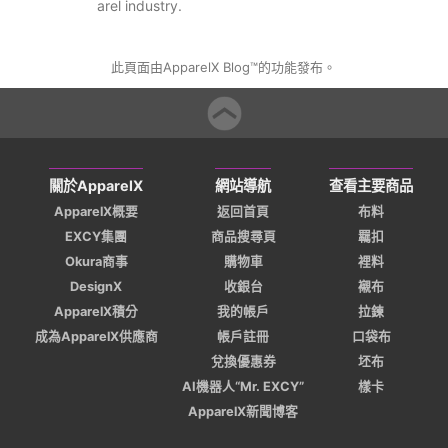
arel industry.
此頁面由ApparelX Blog™的功能發布。
關於ApparelX
網站導航
查看主要商品
ApparelX概要
返回首頁
布料
EXCY集團
商品搜尋頁
羈扣
Okura商事
購物車
裡料
DesignX
收銀台
襯布
ApparelX積分
我的帳戶
拉鍊
成為ApparelX供應商
帳戶註冊
口袋布
兌換優惠券
坯布
AI機器人“Mr. EXCY”
樣卡
ApparelX新聞博客