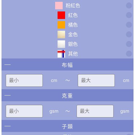
粉紅色
紅色
橘色
金色
銀色
其他
布幅
cm
〜
cm
克重
gsm
〜
gsm
子類