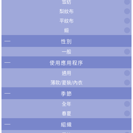
雪紡
梨紋布
平紋布
緞
性別
一般
使用應用程序
通用
薄款/夏裝/內衣
季節
全年
春夏
組織