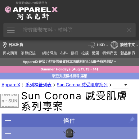
全球面輔料BtoB採購平台
日本出貨
HKD
繁體中文
再次購買
瀏覽紀錄
網站導航
布料
羈扣
拉鍊
織帶
特價商品
新品到貨
ApparelX是致力於提供優質日本面輔料的B2B電子商務網站。
Summer Holidays (Aug 11, 13 - 14)
現已支援價格搜尋
詳細
›
›
›
ApparelX
系列標籤列表
Sun Corona 感受肌膚系列
Sun Corona 感受肌膚
Feel Ski
n - SUN
系列專案
CORON
條件