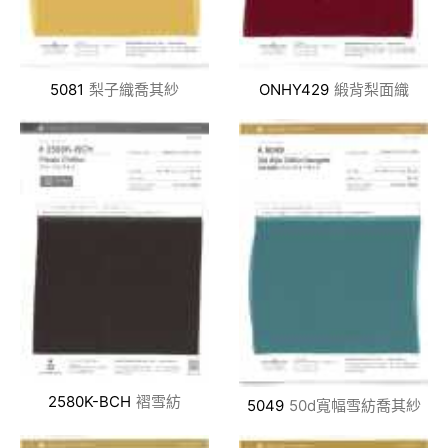
5081
梨子織喬其紗
ONHY429
緞背梨面織
2580K-BCH
褶雪紡
5049
50d寬幅雪紡喬其紗