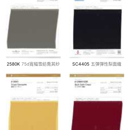
2580K
75d寬幅雪紡喬其紗
SC4405
五彈彈性梨面織