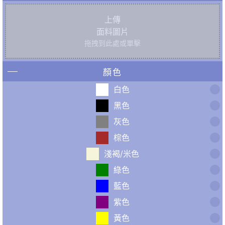
上傳
面料圖片
拖拽到此處或單擊
顏色
白色
黑色
灰色
棕色
淺褐/米色
綠色
藍色
紫色
黃色