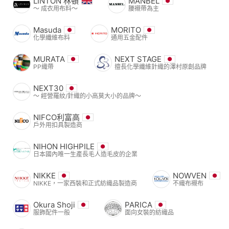
LINTON 林頓
MANBEL
〜 成衣用布料〜
腰襯帶為主
Masuda
MORITO
化學纖維布料
通用五金配件
MURATA
NEXT STAGE
PP織帶
擅長化學纖維針織的澤村原創品牌
NEXT30
〜 經營羅紋/針織的小高莫大小的品牌〜
NIFCO利富高
戶外用扣具製造商
NIHON HIGHPILE
日本國內唯一生產長毛人造毛皮的企業
NIKKE
NOWVEN
NIKKE，一家西裝和正式紡織品製造商
不織布襯布
Okura Shoji
PARICA
服飾配件一般
面向女裝的紡織品