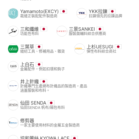
Yamamoto(EXCY)
YKK拉鍊
裁縫正裝配配件製造商
拉鍊領先的拉鍊品牌
三和纖維
三景SANKEI
功能性布料
服裝面輔料綜合供應商
三葉草
上杉UESUGI
縫紉工具、修補用品、雜貨
彈性布料綜合商社
上白石
金屬配件，例如扣環和鉤子
井上針織
針織專門生產網布針織品的製造商，產品
涵蓋服裝和布料。
仙田 SENDA
仙田SENDA 帆布/箱包布料
修剪器
一家主要使用材料的金屬五金製造商
協和蕾絲 KYOWA LACE