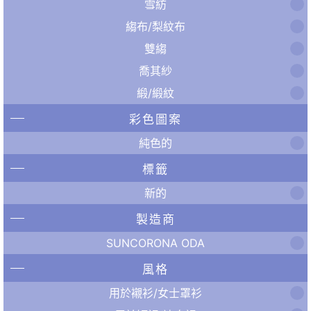
雪紡
縐布/梨紋布
雙縐
喬其紗
緞/緞紋
彩色圖案
純色的
標籤
新的
製造商
SUNCORONA ODA
風格
用於襯衫/女士罩衫