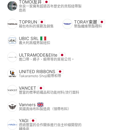
TOMOI友井
奈良一家擁有超過百年歷史的貝殼紐帶製
造商
TOPRUN
TORAY東麗
箱包布料的策劃及銷售
聚酯纖維聚酯裡料
UBIC SRL
義大利高檔男裝紐扣
ULTRAMODE&Elite
進口帶、繩子、緞帶等的貿易公司。
UNITED RIBBONS
Takaramoto Shoji緞帶和帶
VANCET
豐富的標準紡織品和功能材料/流行面料
Vanners
英國真絲布料製造商（領帶布料）
YAGI
透過豐富的合作關係進行自主紗線開發的
轉換商