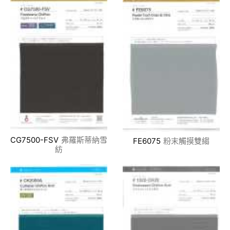
CG7500-FSV
弗羅斯蒂納雪
FE6075
粉末觸摸雙縐
紡