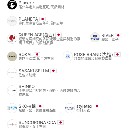
Piacere
尾州羊毛女裝粗花呢/天然素材
PLANETA
專門生產合成皮革和環保皮草
QUEEN ACE(葛西)
RIVER
經營充滿講究的各類織帶企劃與製造的廠
織帶，繩子
商「葛西」的原創品牌
ROKAL
ROSE BRAND(丸進)
專門生產軍服/工裝布料
領先的織帶和緞帶製造商
SASAKI SELLM
佐佐木紡織
SHINKO
主要經營用於箱包、配件、內裝裝飾的合
成皮革
SKO拉鍊
styletex
拉鍊、帶、鉤魔鬼氈黏扣
布料大衣
SUNCORONA ODA
歐根紗，女士布料