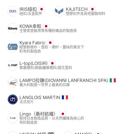
IRIS紐扣
KAJITECH
紐扣/五金配件
塑膠扣件及其他服裝材料
KOWA幸和
主營家居裝用等各種紡織品的製造商
Kyara Fabric
經營歐根紗、雪紡、網紗、蕾絲的東京下
町布料製造商
L-top(LOISIR)
賓霸裡料/銅氨纖維裡料/提花里料
LAMPO拉鍊(GIOVANNI LANFRANCHI SPA)
義大利製造～世界上最美的拉鍊
LANGLOIS MARTIN
法式亮片
Lingo（桑村紡織）
堅持日本製造品質、以天然纖維為核心的
布料製造商