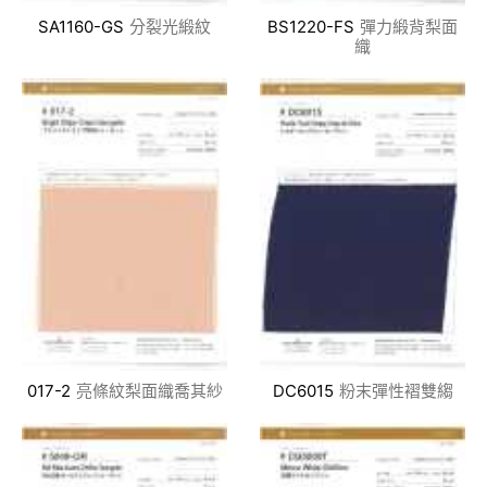
SA1160-GS
分裂光緞紋
BS1220-FS
彈力緞背梨面
織
017-2
亮條紋梨面織喬其紗
DC6015
粉末彈性褶雙縐