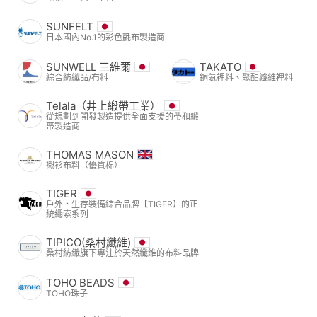
SUNFELT
日本國內No.1的彩色氈布製造商
SUNWELL 三維爾
TAKATO
綜合紡織品/布料
銅氨裡料、聚酯纖維裡料
Telala（井上緞帶工業）
從規劃到開發製造提供全面支援的帶和緞
帶製造商
THOMAS MASON
襯衫布料（優質棉）
TIGER
戶外・生存裝備綜合品牌【TIGER】的正
統繩索系列
TIPICO(桑村纖維)
桑村紡織旗下專注於天然纖維的布料品牌
TOHO BEADS
TOHO珠子