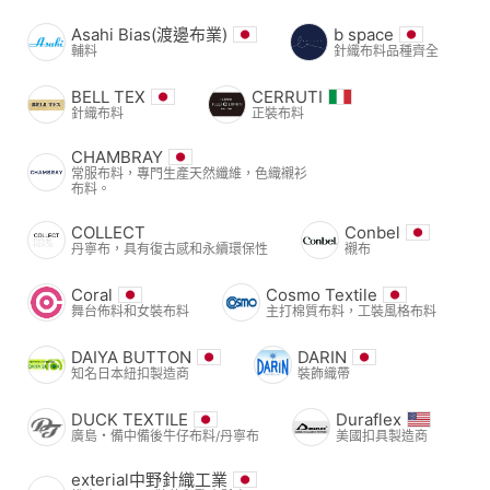
Asahi Bias(渡邊布業)
b space
輔料
針織布料品種齊全
BELL TEX
CERRUTI
針織布料
正裝布料
CHAMBRAY
常服布料，專門生產天然纖維，色織襯衫
布料。
COLLECT
Conbel
丹寧布，具有復古感和永續環保性
襯布
Coral
Cosmo Textile
舞台佈料和女裝布料
主打棉質布料，工裝風格布料
DAIYA BUTTON
DARIN
知名日本紐扣製造商
裝飾織帶
DUCK TEXTILE
Duraflex
廣島・備中備後牛仔布料/丹寧布
美國扣具製造商
exterial中野針織工業