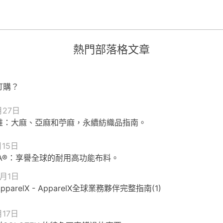
熱門部落格文章
訂購？
月27日
維：大麻、亞麻和苧麻，永續紡織品指南。
月15日
RA®：享譽全球的耐用高功能布料。
0月1日
parelX - ApparelX全球業務夥伴完整指南(1)
月17日