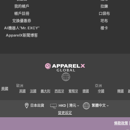
我的帳戶
拉鍊
帳戶註冊
口袋布
兌換優惠券
坯布
AI機器人“Mr. EXCY”
樣卡
ApparelX新聞博客
歐洲
亞洲
美國
英國
法國
義大利
西班牙
葡萄牙
德國
中國
韓國
日本出貨
HKD | 港元
繁體中文
變更設定
條款政策