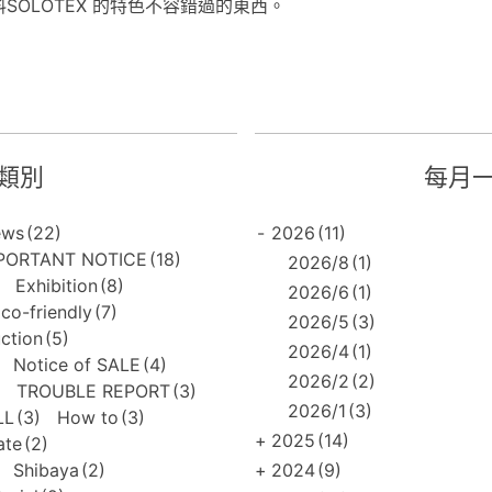
SOLOTEX 的特色不容錯過的東西。
類別
每月
ews
(22)
-
2026
(11)
PORTANT NOTICE
(18)
2026/8
(1)
Exhibition
(8)
2026/6
(1)
co-friendly
(7)
2026/5
(3)
uction
(5)
2026/4
(1)
Notice of SALE
(4)
2026/2
(2)
TROUBLE REPORT
(3)
2026/1
(3)
LL
(3)
How to
(3)
+
2025
(14)
ate
(2)
Shibaya
(2)
+
2024
(9)