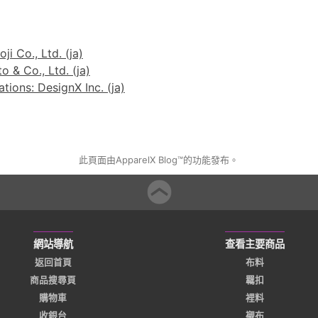
ji Co., Ltd. (ja)
 & Co., Ltd. (ja)
ions: DesignX Inc. (ja)
此頁面由ApparelX Blog™的功能發布。
網站導航
查看主要商品
返回首頁
布料
商品搜尋頁
羈扣
購物車
裡料
收銀台
襯布