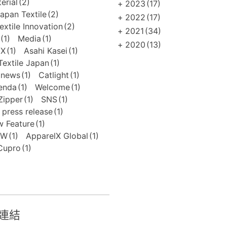
erial
(2)
+
2023
(17)
apan Textile
(2)
+
2022
(17)
extile Innovation
(2)
+
2021
(34)
(1)
Media
(1)
+
2020
(13)
EX
(1)
Asahi Kasei
(1)
extile Japan
(1)
news
(1)
Catlight
(1)
enda
(1)
Welcome
(1)
Zipper
(1)
SNS
(1)
press release
(1)
 Feature
(1)
FW
(1)
ApparelX Global
(1)
Cupro
(1)
連結