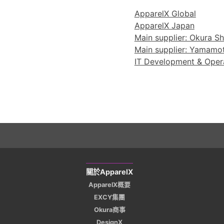
ApparelX Global
ApparelX Japan
Main supplier: Okura Sho
Main supplier: Yamamoto
IT Development & Operat
關於ApparelX
ApparelX概要
EXCY集團
Okura商事
DesignX