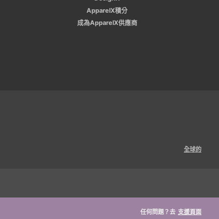
ApparelX積分
成為ApparelX供應商
全球的
任何問題？去
支援頁面