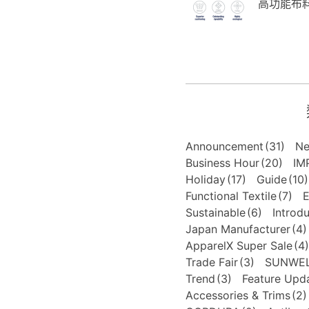
高功能布料
Announcement
(31)
N
Business Hour
(20)
IM
Holiday
(17)
Guide
(10)
Functional Textile
(7)
E
Sustainable
(6)
Introd
Japan Manufacturer
(4)
ApparelX Super Sale
(4)
Trade Fair
(3)
SUNWE
Trend
(3)
Feature Upd
Accessories & Trims
(2)