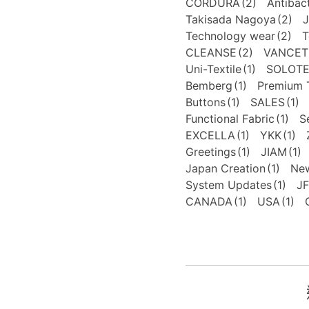
CORDURA
(2)
Antibact
Takisada Nagoya
(2)
J
Technology wear
(2)
T
CLEANSE
(2)
VANCET
Uni-Textile
(1)
SOLOT
Bemberg
(1)
Premium T
Buttons
(1)
SALES
(1)
Functional Fabric
(1)
S
EXCELLA
(1)
YKK
(1)
Greetings
(1)
JIAM
(1)
Japan Creation
(1)
New
System Updates
(1)
J
CANADA
(1)
USA
(1)