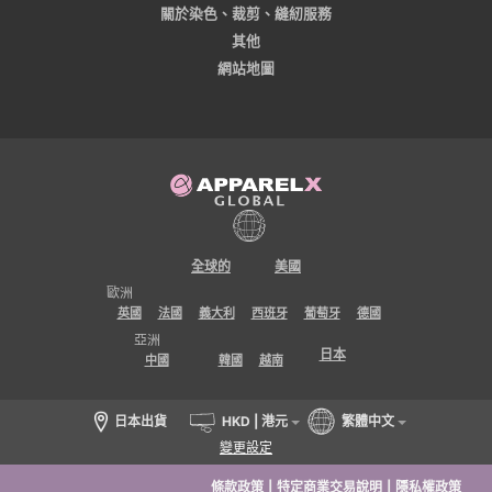
關於染色、裁剪、縫紉服務
其他
網站地圖
全球的
美國
歐洲
英國
法國
義大利
西班牙
葡萄牙
德國
亞洲
日本
中國
韓國
越南
日本出貨
HKD | 港元
繁體中文
變更設定
條款政策
|
特定商業交易說明
|
隱私權政策