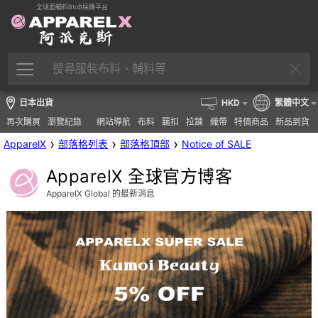
全球面輔料BtoB採購平台
日本出貨
HKD
繁體中文
再次購買
瀏覽紀錄
網站導航
布料
羈扣
拉鍊
織帶
特價商品
新品到貨
›
›
›
ApparelX
部落格列表
部落格頂部
Notice of SALE
ApparelX 全球官方博客
ApparelX Global 的最新消息