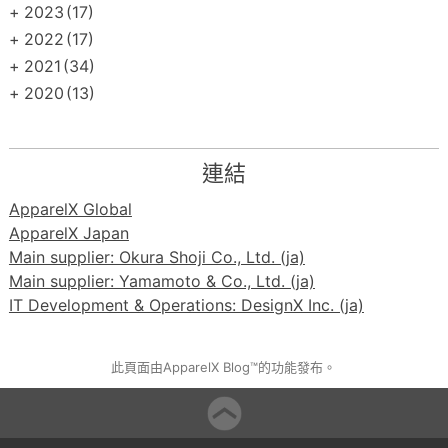
+
2023
(17)
+
2022
(17)
+
2021
(34)
+
2020
(13)
連結
ApparelX Global
ApparelX Japan
Main supplier: Okura Shoji Co., Ltd. (ja)
Main supplier: Yamamoto & Co., Ltd. (ja)
IT Development & Operations: DesignX Inc. (ja)
此頁面由ApparelX Blog™的功能發布。