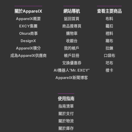
關於ApparelX
網站導航
查看主要商品
ApparelX概要
返回首頁
布料
EXCY集團
商品搜尋頁
羈扣
Okura商事
購物車
裡料
DesignX
收銀台
襯布
ApparelX積分
我的帳戶
拉鍊
成為ApparelX供應商
帳戶註冊
口袋布
兌換優惠券
坯布
AI機器人“Mr. EXCY”
樣卡
ApparelX新聞博客
使用指南
指南清單
關於支付
關於物流
關於庫存