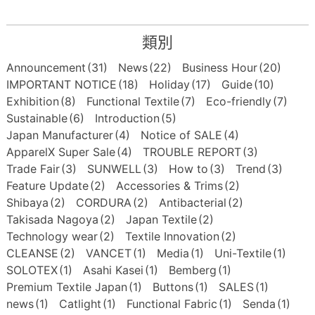
類別
Announcement
(31)
News
(22)
Business Hour
(20)
IMPORTANT NOTICE
(18)
Holiday
(17)
Guide
(10)
Exhibition
(8)
Functional Textile
(7)
Eco-friendly
(7)
Sustainable
(6)
Introduction
(5)
Japan Manufacturer
(4)
Notice of SALE
(4)
ApparelX Super Sale
(4)
TROUBLE REPORT
(3)
Trade Fair
(3)
SUNWELL
(3)
How to
(3)
Trend
(3)
Feature Update
(2)
Accessories & Trims
(2)
Shibaya
(2)
CORDURA
(2)
Antibacterial
(2)
Takisada Nagoya
(2)
Japan Textile
(2)
Technology wear
(2)
Textile Innovation
(2)
CLEANSE
(2)
VANCET
(1)
Media
(1)
Uni-Textile
(1)
SOLOTEX
(1)
Asahi Kasei
(1)
Bemberg
(1)
Premium Textile Japan
(1)
Buttons
(1)
SALES
(1)
news
(1)
Catlight
(1)
Functional Fabric
(1)
Senda
(1)