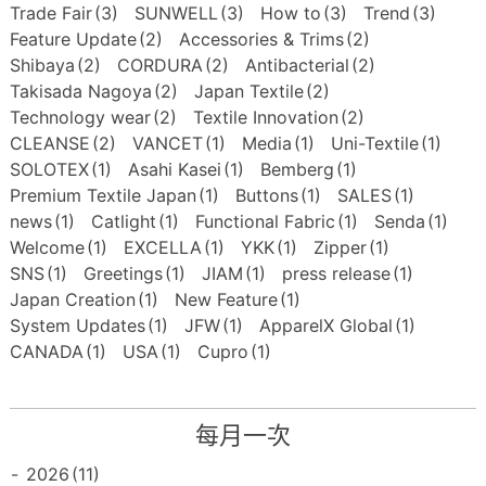
Trade Fair
(3)
SUNWELL
(3)
How to
(3)
Trend
(3)
Feature Update
(2)
Accessories & Trims
(2)
Shibaya
(2)
CORDURA
(2)
Antibacterial
(2)
Takisada Nagoya
(2)
Japan Textile
(2)
Technology wear
(2)
Textile Innovation
(2)
CLEANSE
(2)
VANCET
(1)
Media
(1)
Uni-Textile
(1)
SOLOTEX
(1)
Asahi Kasei
(1)
Bemberg
(1)
Premium Textile Japan
(1)
Buttons
(1)
SALES
(1)
news
(1)
Catlight
(1)
Functional Fabric
(1)
Senda
(1)
Welcome
(1)
EXCELLA
(1)
YKK
(1)
Zipper
(1)
SNS
(1)
Greetings
(1)
JIAM
(1)
press release
(1)
Japan Creation
(1)
New Feature
(1)
System Updates
(1)
JFW
(1)
ApparelX Global
(1)
CANADA
(1)
USA
(1)
Cupro
(1)
每月一次
-
2026
(11)