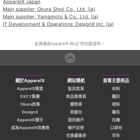
ApparelX Japan
Main supplier: Okura Shoji Co., Ltd. (ja)
Main supplier: Yamamoto & Co., Ltd. (ja)
IT Development & Operations: DesignX Inc. (ja)
此頁面由ApparelX Blog™的功能發布。
關於ApparelX
網站導航
查看主要商品
ApparelX概要
返回首頁
布料
EXCY集團
商品搜尋頁
羈扣
Okura商事
購物車
裡料
DesignX
收銀台
襯布
ApparelX積分
我的帳戶
拉鍊
成為ApparelX供應商
帳戶註冊
口袋布
兌換優惠券
坯布