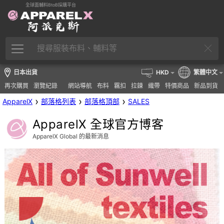
全球面輔料BtoB採購平台
日本出貨
HKD
繁體中文
再次購買
瀏覽紀錄
網站導航
布料
羈扣
拉鍊
織帶
特價商品
新品到貨
›
›
›
ApparelX
部落格列表
部落格頂部
SALES
ApparelX 全球官方博客
ApparelX Global 的最新消息