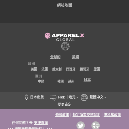
網站地圖
全球的
美國
歐洲
英國
法國
義大利
西班牙
葡萄牙
德國
亞洲
日本
中國
韓國
越南
日本出貨
HKD | 港元
繁體中文
變更設定
條款政策
|
特定商業交易說明
|
隱私權政策
任何問題？去
支援頁面