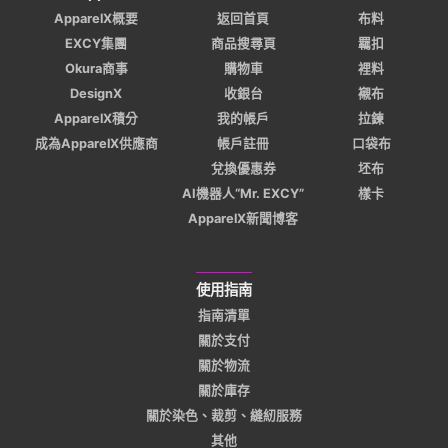
ApparelX概要
返回首頁
布料
EXCY集團
商品搜尋頁
羈扣
Okura商事
購物車
裡料
DesignX
收銀台
襯布
ApparelX積分
我的帳戶
拉鍊
成為ApparelX供應商
帳戶註冊
口袋布
兌換優惠券
坯布
AI機器人“Mr. EXCY”
樣卡
ApparelX新聞博客
使用指南
指南清單
關於支付
關於物流
關於庫存
關於染色、裁剪、縫紉服務
其他