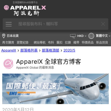
全球面輔料BtoB採購平台
日本出貨
HKD
繁體中文
再次購買
瀏覽紀錄
網站導航
布料
羈扣
拉鍊
織帶
特價商品
新品到貨
›
›
›
ApparelX
部落格列表
部落格頂部
2020/5
ApparelX 全球官方博客
ApparelX Global 的最新消息
2020年5月12日