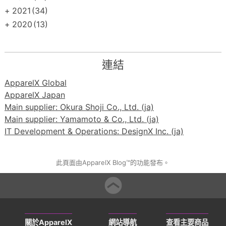
+
2021
(34)
+
2020
(13)
連結
ApparelX Global
ApparelX Japan
Main supplier: Okura Shoji Co., Ltd. (ja)
Main supplier: Yamamoto & Co., Ltd. (ja)
IT Development & Operations: DesignX Inc. (ja)
此頁面由ApparelX Blog™的功能發布。
關於ApparelX
網站導航
查看主要商品