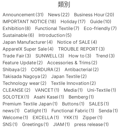
類別
Announcement
(31)
News
(22)
Business Hour
(20)
IMPORTANT NOTICE
(18)
Holiday
(17)
Guide
(10)
Exhibition
(8)
Functional Textile
(7)
Eco-friendly
(7)
Sustainable
(6)
Introduction
(5)
Japan Manufacturer
(4)
Notice of SALE
(4)
ApparelX Super Sale
(4)
TROUBLE REPORT
(3)
Trade Fair
(3)
SUNWELL
(3)
How to
(3)
Trend
(3)
Feature Update
(2)
Accessories & Trims
(2)
Shibaya
(2)
CORDURA
(2)
Antibacterial
(2)
Takisada Nagoya
(2)
Japan Textile
(2)
Technology wear
(2)
Textile Innovation
(2)
CLEANSE
(2)
VANCET
(1)
Media
(1)
Uni-Textile
(1)
SOLOTEX
(1)
Asahi Kasei
(1)
Bemberg
(1)
Premium Textile Japan
(1)
Buttons
(1)
SALES
(1)
news
(1)
Catlight
(1)
Functional Fabric
(1)
Senda
(1)
Welcome
(1)
EXCELLA
(1)
YKK
(1)
Zipper
(1)
SNS
(1)
Greetings
(1)
JIAM
(1)
press release
(1)