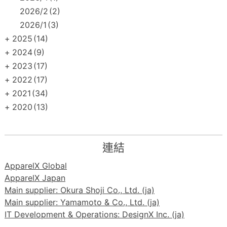
2026/2
(2)
2026/1
(3)
+
2025
(14)
+
2024
(9)
+
2023
(17)
+
2022
(17)
+
2021
(34)
+
2020
(13)
連結
ApparelX Global
ApparelX Japan
Main supplier: Okura Shoji Co., Ltd. (ja)
Main supplier: Yamamoto & Co., Ltd. (ja)
IT Development & Operations: DesignX Inc. (ja)