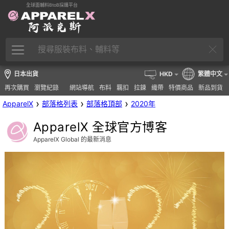
全球面輔料BtoB採購平台
日本出貨
HKD
繁體中文
再次購買
瀏覽紀錄
網站導航
布料
羈扣
拉鍊
織帶
特價商品
新品到貨
›
›
›
ApparelX
部落格列表
部落格頂部
2020年
ApparelX 全球官方博客
ApparelX Global 的最新消息