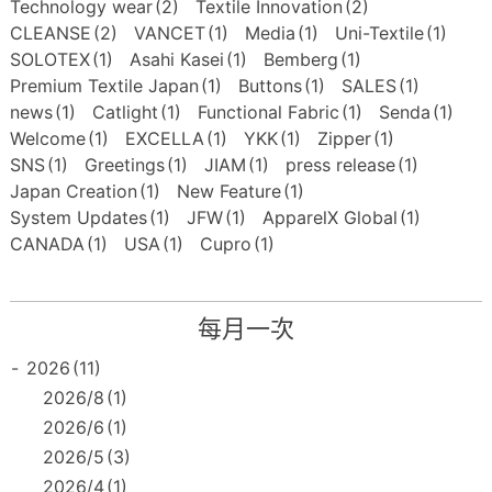
Technology wear
(2)
Textile Innovation
(2)
CLEANSE
(2)
VANCET
(1)
Media
(1)
Uni-Textile
(1)
SOLOTEX
(1)
Asahi Kasei
(1)
Bemberg
(1)
Premium Textile Japan
(1)
Buttons
(1)
SALES
(1)
news
(1)
Catlight
(1)
Functional Fabric
(1)
Senda
(1)
Welcome
(1)
EXCELLA
(1)
YKK
(1)
Zipper
(1)
SNS
(1)
Greetings
(1)
JIAM
(1)
press release
(1)
Japan Creation
(1)
New Feature
(1)
System Updates
(1)
JFW
(1)
ApparelX Global
(1)
CANADA
(1)
USA
(1)
Cupro
(1)
每月一次
-
2026
(11)
2026/8
(1)
2026/6
(1)
2026/5
(3)
2026/4
(1)