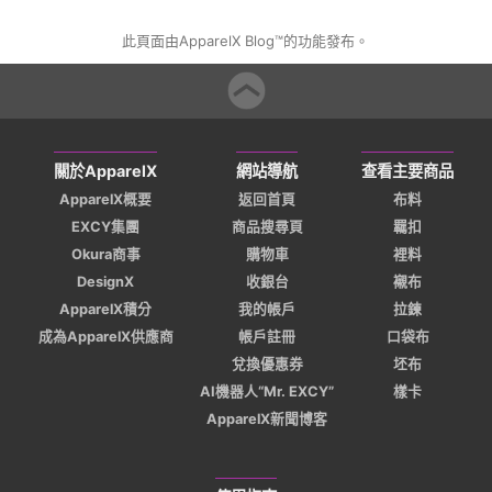
此頁面由ApparelX Blog™的功能發布。
關於ApparelX
網站導航
查看主要商品
ApparelX概要
返回首頁
布料
EXCY集團
商品搜尋頁
羈扣
Okura商事
購物車
裡料
DesignX
收銀台
襯布
ApparelX積分
我的帳戶
拉鍊
成為ApparelX供應商
帳戶註冊
口袋布
兌換優惠券
坯布
AI機器人“Mr. EXCY”
樣卡
ApparelX新聞博客