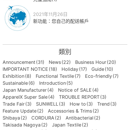
2021年11月26日
新功能：您自己的配送帳戶
類別
Announcement
(31)
News
(22)
Business Hour
(20)
IMPORTANT NOTICE
(18)
Holiday
(17)
Guide
(10)
Exhibition
(8)
Functional Textile
(7)
Eco-friendly
(7)
Sustainable
(6)
Introduction
(5)
Japan Manufacturer
(4)
Notice of SALE
(4)
ApparelX Super Sale
(4)
TROUBLE REPORT
(3)
Trade Fair
(3)
SUNWELL
(3)
How to
(3)
Trend
(3)
Feature Update
(2)
Accessories & Trims
(2)
Shibaya
(2)
CORDURA
(2)
Antibacterial
(2)
Takisada Nagoya
(2)
Japan Textile
(2)