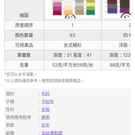
縮圖
厚度順序
1
2
顏色數量
93
四十
可用產品
女式襯衫
洋裝、
筆畫數
高度：51 寬度：41
高度：123 
克重
52克/平方米59克/米
68克/平方米
*您可以水平滾動。
*以上資料僅供參考。使用前請檢查實際產品。
類別
布料
子類
平紋布
性別
女裝
使用應用程序
通用
季節
全年
組織
全絲薄軟綢