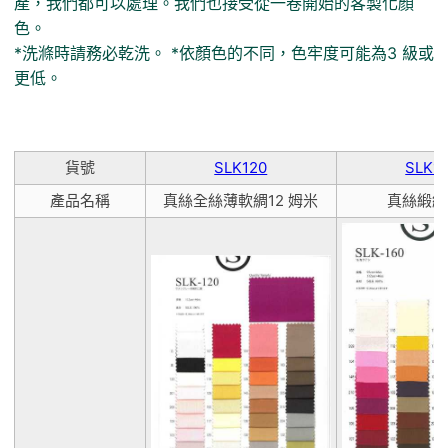
產，我們都可以處理。我們也接受從一卷開始的客製化顏
色。
*洗滌時請務必乾洗。 *依顏色的不同，色牢度可能為3 級或
更低。
貨號
SLK120
SLK1
產品名稱
真絲全絲薄軟綢12 姆米
真絲緞紋