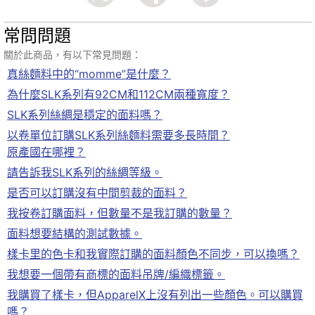
常問問題
關於此商品，有以下常見問題：
真絲麵料中的“momme”是什麼？
為什麼SLK系列有92CM和112CM兩種寬度？
SLK系列絲綢是穩定的面料嗎？
以卷單位訂購SLK系列絲麵料需要多長時間？
原產國在哪裡？
請告訴我SLK系列的絲綢等級。
是否可以訂購沒有中間剪裁的面料？
我按卷訂購面料，但數量不是我訂購的數量？
面料想要結構的測試數據。
樣卡里的色卡和我實際訂購的面料顏色不同步，可以換嗎？
我想要一個帶有商標的面料吊牌/編織標籤。
我購買了樣卡，但ApparelX上沒有列出一些顏色。可以購買
嗎？