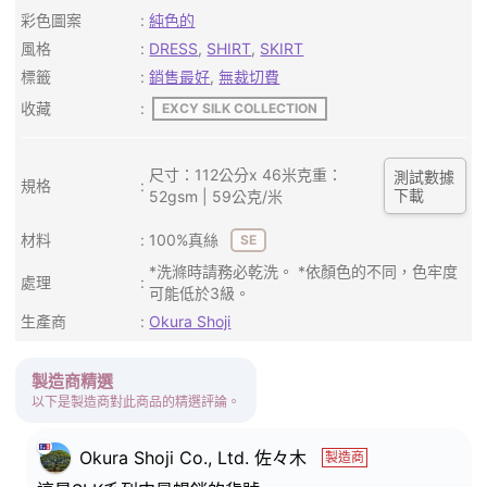
彩色圖案
純色的
風格
DRESS
,
SHIRT
,
SKIRT
標籤
銷售最好
,
無裁切費
收藏
EXCY SILK COLLECTION
尺寸：112公分x 46米克重：
測試數據
規格
下載
52gsm | 59公克/米
材料
100%真絲
SE
*洗滌時請務必乾洗。 *依顏色的不同，色牢度
處理
可能低於3級。
生產商
Okura Shoji
製造商精選
以下是製造商對此商品的精選評論。
Okura Shoji Co., Ltd. 佐々木
製造商