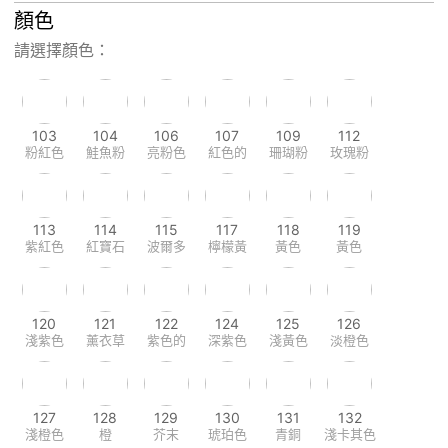
顏色
請選擇顏色：
103
104
106
107
109
112
粉紅色
鮭魚粉
亮粉色
紅色的
珊瑚粉
玫瑰粉
113
114
115
117
118
119
紫紅色
紅寶石
波爾多
檸檬黃
黃色
黃色
120
121
122
124
125
126
淺紫色
薰衣草
紫色的
深紫色
淺黃色
淡橙色
127
128
129
130
131
132
淺橙色
橙
芥末
琥珀色
青銅
淺卡其色