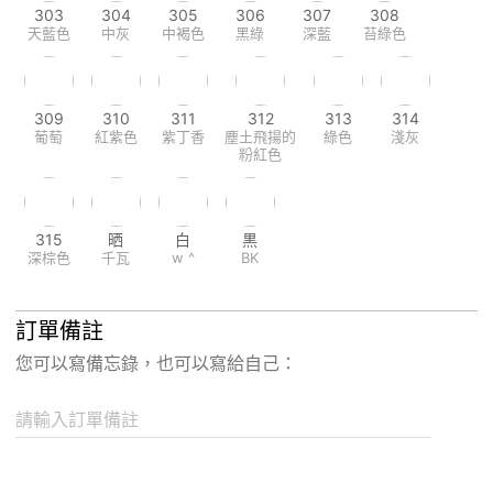
303
304
305
306
307
308
天藍色
中灰
中褐色
黑綠
深藍
苔綠色
309
310
311
312
313
314
葡萄
紅紫色
紫丁香
塵土飛揚的
綠色
淺灰
粉紅色
315
晒
白
黒
深棕色
千瓦
w ^
BK
訂單備註
您可以寫備忘錄，也可以寫給自己：
請輸入訂單備註