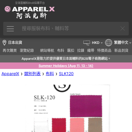
全球面輔料BtoB採購平台
日本出貨
HKD
繁體中文
再次購買
瀏覽紀錄
網站導航
布料
羈扣
拉鍊
織帶
特價商品
新品到貨
ApparelX是致力於提供優質日本面輔料的B2B電子商務網站。
Summer Holidays (Aug 11, 13 - 14)
›
›
›
ApparelX
類別列表
布料
SLK120