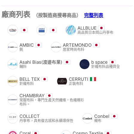
廠商列表
（按製造商搜尋商品）
完整列表
ALLBLUE
高品質日本岡山丹寧布
AMBIC
ARTEMONDO
氈
居家時尚布料
Asahi Bias(渡邊布業)
b space
輔料
針織布料品種齊全
BELL TEX
CERRUTI
針織布料
正裝布料
CHAMBRAY
常服布料，專門生產天然纖維，色織襯衫
布料。
COLLECT
Conbel
丹寧布，具有復古感和永續環保性
襯布
Coral
Cosmo Textile