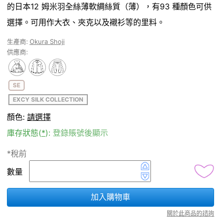
的日本12 姆米羽全絲薄軟綢絲質（薄），有93 種顏色可供
選擇。可用作大衣、夾克以及襯衫等的里料。
生產商:
Okura Shoji
供應商:
SE
EXCY SILK COLLECTION
顏色:
請選擇
庫存狀態(
*
):
登錄賬號後顯示
*稅前
數量
加入購物車
關於此商品的諮詢