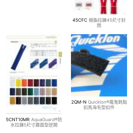
45CFC
樹脂拉鍊45尺寸封
閉
2QM-N
Quicklon®魔鬼氈黏
扣馬海毛型扣件
5CNT10MR
AquaGuard®防
水拉鍊5尺寸霧面型逆開