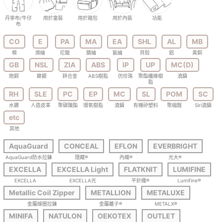
丹寧布/牛仔
用於童裝
用於箱包
用於內裝
功能
布
CO
E
PA
MA
EA
SHL
AL
MB
棉
滌綸
尼龍
腈綸
氨綸
貝殼
鋁
黃銅
GB
NSL
ZIA
ABS
IP
UP
MC(D)
炮銅
鎳銀
鋅合金
ABS樹脂
仿珍珠
聚酯纖維樹
澆鑄
脂
RH
SLE
PC
EP
MC
SL
POM
SC
水鑽
人造皮革
聚碳酸酯
環氧樹脂
澆鑄
有機矽塑料
聚縮醛
Siri澆鑄
etc
其他
AquaGuard
CONCEAL
EFLON
EVERBRIGHT
AquaGuard防水拉鍊
隱藏®
內織®
光大®
EXCELLA
EXCELLA Light
FLATKNIT
LUMIFINE
EXCELLA
EXCELLA光
平針織®
Lumifine®
Metallic Coil Zipper
METALLION
METALUXE
金屬線圈拉鍊
金屬離子®
METALX®
MINIFA
NATULON
OEKOTEX
OUTLET