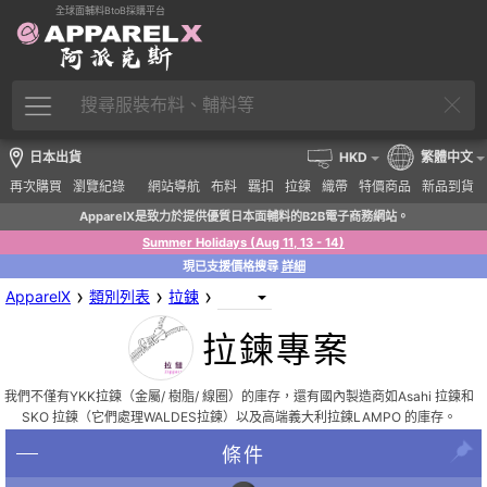
全球面輔料BtoB採購平台
日本出貨
HKD
繁體中文
再次購買
瀏覽紀錄
網站導航
布料
羈扣
拉鍊
織帶
特價商品
新品到貨
ApparelX是致力於提供優質日本面輔料的B2B電子商務網站。
Summer Holidays (Aug 11, 13 - 14)
現已支援價格搜尋
詳細
›
›
›
ApparelX
類別列表
拉鍊
拉鍊專案
我們不僅有YKK拉鍊（金屬/ 樹脂/ 線圈）的庫存，還有國內製造商如Asahi 拉鍊和
SKO 拉鍊（它們處理WALDES拉鍊）以及高端義大利拉鍊LAMPO 的庫存。
條件