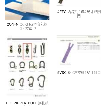
4EFC
內織®拉鍊4尺寸已關
閉
2QN-N
Quicklon®魔鬼氈
扣，標準型
5VSC
樹脂®拉鍊5尺寸封口
E-C-ZIPPER-PULL
無孔爪