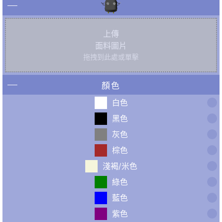
上傳
面料圖片
拖拽到此處或單擊
顏色
白色
黑色
灰色
棕色
淺褐/米色
綠色
藍色
紫色