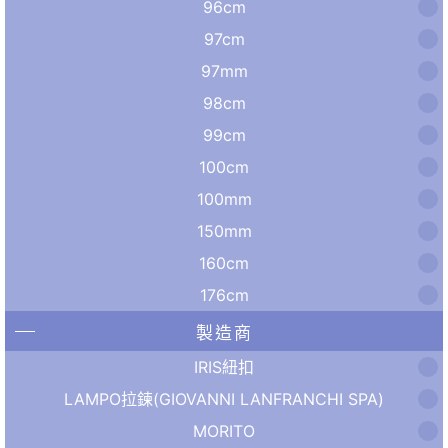
96cm
97cm
97mm
98cm
99cm
100cm
100mm
150mm
160cm
176cm
製造商
IRIS紐扣
LAMPO拉鍊(GIOVANNI LANFRANCHI SPA)
MORITO