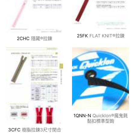
25FK
FLAT KNIT®拉鍊
2CHC
隱藏®拉鍊
1QNN-N
Quicklon®魔鬼氈
黏扣標準型鉤
3CFC
樹脂拉鍊3尺寸閉合