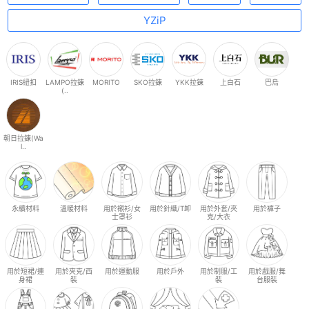
YZiP
IRIS紐扣
LAMPO拉鍊
MORITO
SKO拉鍊
YKK拉鍊
上白石
巴烏
(..
朝日拉鍊(Wa
l..
永續材料
溫暖材料
用於襯衫/女
用於針織/T卹
用於外套/夾
用於褲子
士罩衫
克/大衣
用於短裙/連
用於夾克/西
用於運動服
用於戶外
用於制服/工
用於戲服/舞
身裙
裝
裝
台服裝