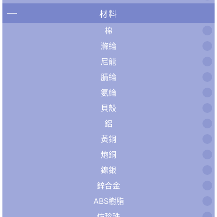
材料
棉
滌綸
尼龍
腈綸
氨綸
貝殼
鋁
黃銅
炮銅
鎳銀
鋅合金
ABS樹脂
仿珍珠