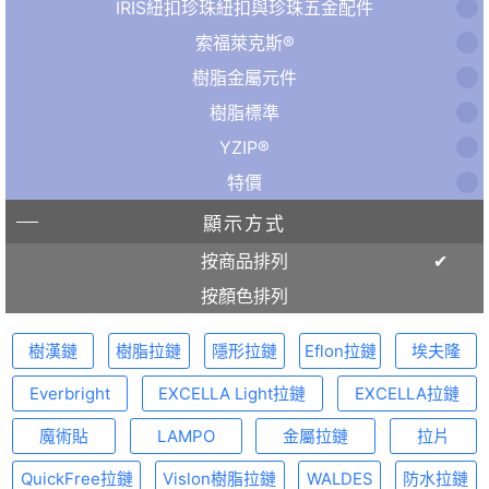
IRIS紐扣珍珠紐扣與珍珠五金配件
索福萊克斯®
樹脂金屬元件
樹脂標準
YZIP®
特價
顯示方式
按商品排列
按顏色排列
樹漢鏈
樹脂拉鏈
隱形拉鏈
Eflon拉鏈
埃夫隆
Everbright
EXCELLA Light拉鏈
EXCELLA拉鏈
魔術貼
LAMPO
金屬拉鏈
拉片
QuickFree拉鏈
Vislon樹脂拉鏈
WALDES
防水拉鏈