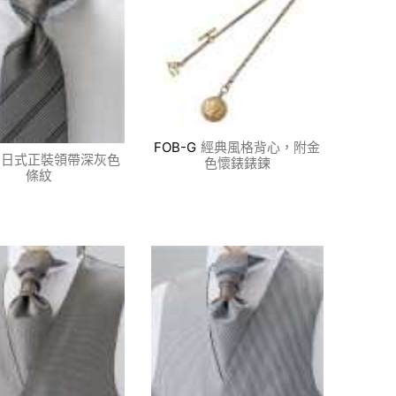
FOB-G
經典風格背心，附金
日式正裝領帶深灰色
色懷錶錶鍊
條紋