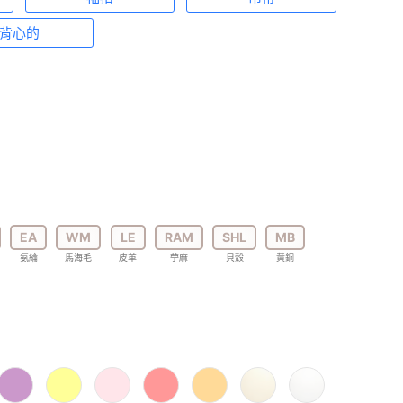
背心的
EA
WM
LE
RAM
SHL
MB
氨綸
馬海毛
皮革
苧麻
貝殼
黃銅