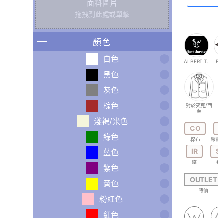
面料圖片
拖拽到此處或單擊
顏色
白色
ALBERT T..
B
黑色
灰色
棕色
對於夾克/西
裝
淺褐/米色
CO
綠色
棉布
聚
IR
藍色
鐵
紫色
OUTLET
黃色
特價
粉紅色
紅色