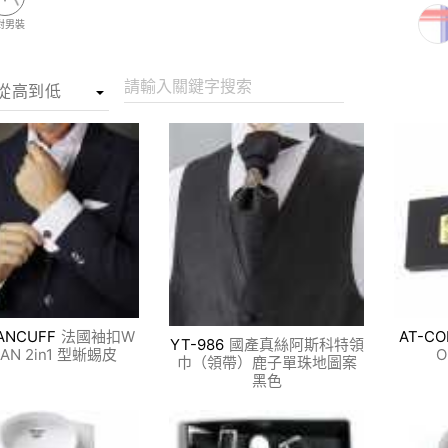
對男裝
請輸入關鍵字搜索
ANCUFF
法國袖扣W
AT-CO
YT-986
國產真絲阿斯科特領
AN 2in1 型蜥蜴皮
巾（領帶）鹿子單珠地圖案
黑色