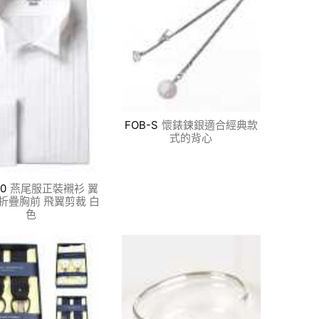
FOB-S
懷錶鍊銀適合經典款
式的背心
00
燕尾服正裝襯衫 翼
折疊胸前 飛翼剪裁 白
色