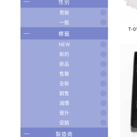
性別
男裝
一般
T-0
標籤
NEW
新的
新品
售罄
全新
銷售
減價
晉升
促銷
製造商