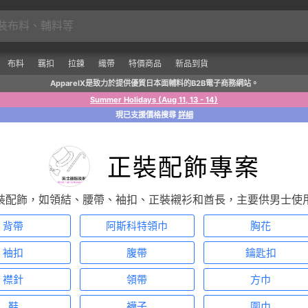
布料
羈扣
拉鍊
織帶
特價商品
新品到貨
ApparelX是致力於提供優質日本面輔料的B2B電子商務網站。
Summer Holidays (Aug 11, 13 - 14)
現已支援價格搜尋
詳細
正裝配飾專案
裝配飾，如領結、腰帶、袖扣、正裝襯衫和酋長，主要供男士使
背帶
阿斯科特領巾
胸花
袖扣
腹帶
鑰匙扣
襟針
領帶
方巾
鞋
襪子
圍巾