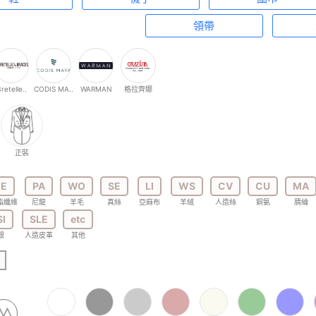
領帶
retelle..
CODIS MA..
WARMAN
格拉齊娜
正裝
E
PA
WO
SE
LI
WS
CV
CU
MA
酯纖維
尼龍
羊毛
真絲
亞麻布
羊絨
人造絲
銅氨
腈綸
SI
SLE
etc
銀
人造皮革
其他