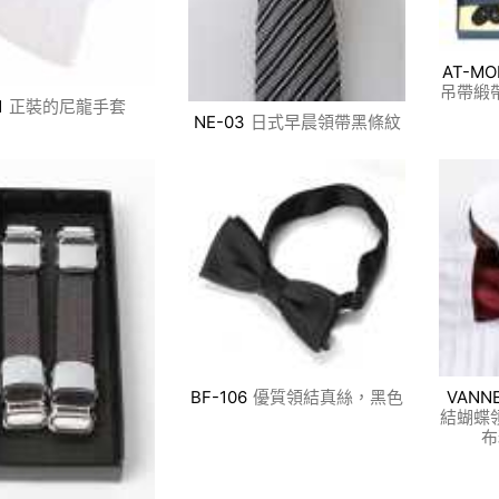
AT-MO
吊帶緞帶
1
正裝的尼龍手套
NE-03
日式早晨領帶黑條紋
BF-106
優質領結真絲，黑色
VANNE
結蝴蝶領
布