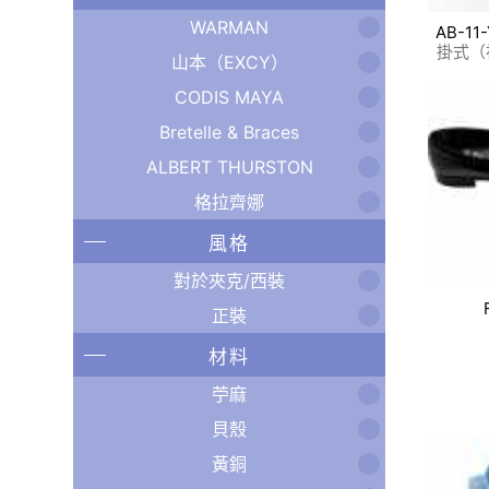
WARMAN
AB-11-
掛式（
山本（EXCY）
CODIS MAYA
Bretelle & Braces
ALBERT THURSTON
格拉齊娜
風格
對於夾克/西裝
正裝
材料
苧麻
貝殼
黃銅