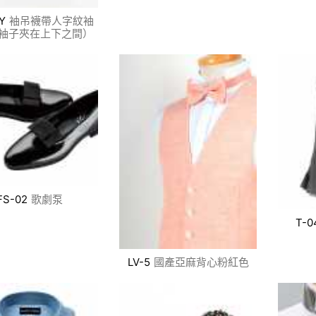
Y
袖吊襪帶人字紋袖
袖子夾在上下之間）
FS-02
歌劇泵
T-0
LV-5
國產亞麻背心粉紅色