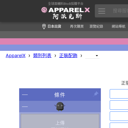
全球面輔料BtoB採購平台
日本出貨
再次購買
瀏覽紀錄
網站導航
›
›
›
ApparelX
類別列表
正裝配飾
正
條件
上傳