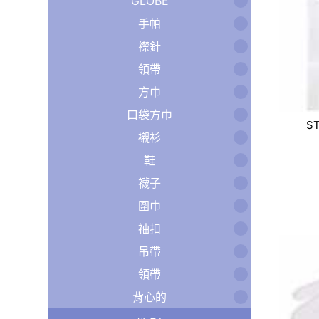
GLOBE
手帕
襟針
領帶
方巾
口袋方巾
S
襯衫
鞋
襪子
圍巾
袖扣
吊帶
領帶
背心的