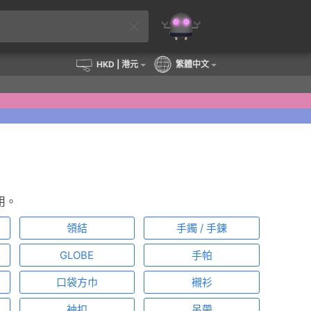
HKD
| 港元
繁體中文
用。
領結
手鐲 / 手鍊
GLOBE
手帕
口袋方巾
襯衫
袖扣
吊帶