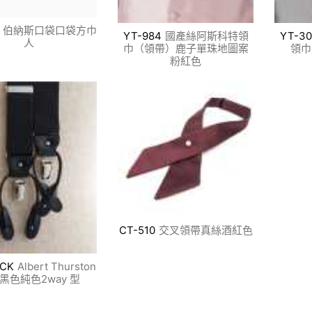
伯納斯口袋口袋方巾
YT-984
國產絲阿斯科特領
YT-30
人
巾（領帶）鹿子單珠地圖案
領巾
粉紅色
CT-510
交叉領帶真絲酒紅色
ACK
Albert Thurston
黑色純色2way 型