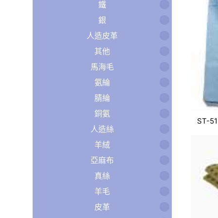
鐵
銀
人造皮革
其他
馬海毛
氨綸
腈綸
銅氨
ST-51
人造絲
羊絨
亞麻布
真絲
羊毛
皮革