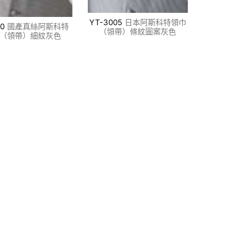
YT-3005
日本阿斯科特領巾
0
國產真絲阿斯科特
（領帶）條紋圖案灰色
（領帶）細紋灰色