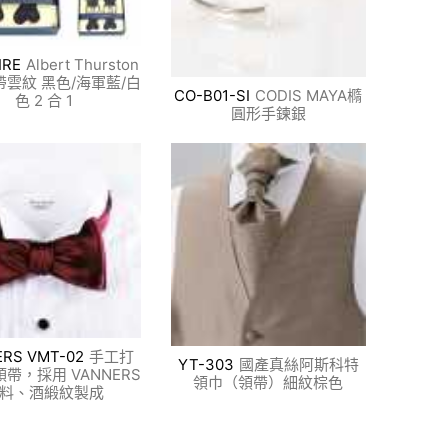
IRE
Albert Thurston
雲紋 黑色/海軍藍/白
CO-B01-SI
CODIS MAYA橢
色 2 合 1
圓形手鍊銀
RS VMT-02
手工打
YT-303
國產真絲阿斯科特
帶，採用 VANNERS
領巾（領帶）細紋棕色
料、酒緞紋製成