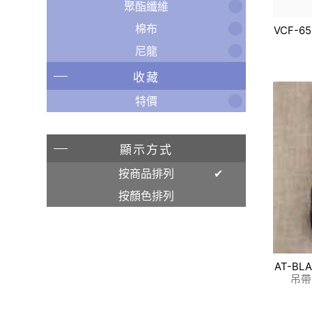
聚酯纖維
棉布
VCF-65
尼龍
收藏
特價
顯示方式
按商品排列
按顏色排列
AT-BL
吊帶