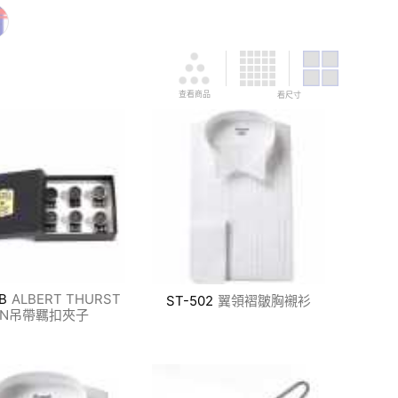
查看商品
看尺寸
B
ALBERT THURST
ST-502
翼領褶皺胸襯衫
ON吊帶羈扣夾子