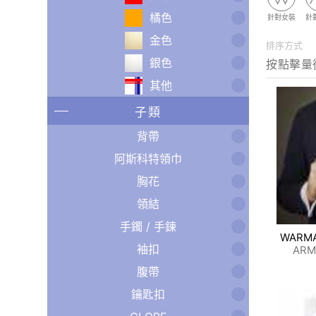
橘色
針對女裝
針
金色
排序方式
銀色
其他
子類
背帶
阿斯科特領巾
胸花
領結
手鐲 / 手鍊
WARM
袖扣
ARM
腹帶
鑰匙扣