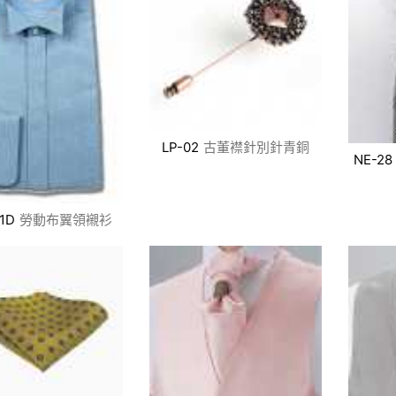
LP-02
古董襟針別針青銅
NE-28
1D
勞動布翼領襯衫