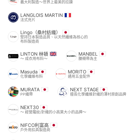
義大利製造～世界上最美的拉鍊
LANGLOIS MARTIN
法式亮片
Lingo（桑村紡織）
堅持日本製造品質、以天然纖維為核心的
布料製造商
LINTON 林頓
MANBEL
〜 成衣用布料〜
腰襯帶為主
Masuda
MORITO
化學纖維布料
通用五金配件
MURATA
NEXT STAGE
PP織帶
擅長化學纖維針織的澤村原創品牌
NEXT30
〜 經營羅紋/針織的小高莫大小的品牌〜
NIFCO利富高
戶外用扣具製造商