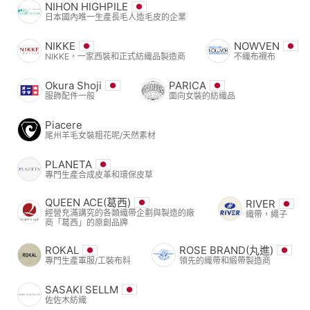
NIHON HIGHPILE
日本國內唯一生產長毛人造毛皮的企業
NIKKE
NOWVEN
NIKKE，一家西裝和正式紡織品製造商
不織布襯布
Okura Shoji
PARICA
服飾配件一般
面向女裝的紡織品
Piacere
尾州羊毛女裝粗花呢/天然素材
PLANETA
專門生產合成皮革和環保皮草
QUEEN ACE(葛西)
RIVER
經營充滿講究的各類織帶企劃與製造的廠
織帶，繩子
商「葛西」的原創品牌
ROKAL
ROSE BRAND(丸進)
專門生產軍服/工裝布料
領先的織帶和緞帶製造商
SASAKI SELLM
佐佐木紡織