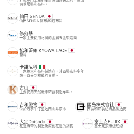
針織專門生產網布針織品的製造商，產品
涵蓋服裝和布料。
仙田 SENDA
仙田SENDA 帆布/箱包布料
修剪器
一家主要使用材料的金屬五金製造商
協和蕾絲 KYOWA LACE
蕾絲
卡諾尼科
一家義大利布料製造商，其西裝布料多年
來一直受到裁縫的喜愛。
古山
主要使用天然纖維研發製造布料。
吉和織物
國島株式會社
位於丹寧牛仔聖地岡山井原市
西裝和正裝紡織品製造商
大定Daisada
富士克FUJIX
花邊織帶的製造及原創花邊的銷售
富士克頂級縫紉線