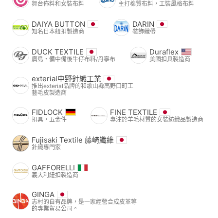
舞台佈料和女裝布料
主打棉質布料，工裝風格布料
DAIYA BUTTON
DARIN
知名日本紐扣製造商
裝飾織帶
DUCK TEXTILE
Duraflex
廣島・備中備後牛仔布料/丹寧布
美國扣具製造商
exterial中野針織工業
推出exterial品牌的和歌山縣高野口町工
藝毛皮製造商
FIDLOCK
FINE TEXTILE
扣具，五金件
專注於羊毛材質的女裝紡織品製造商
Fujisaki Textile 藤崎纖維
針織專門家
GAFFORELLI
義大利紐扣製造商
GINGA
志村的自有品牌，是一家經營合成皮革等
的專業貿易公司。