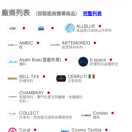
廠商列表
（按製造商搜尋商品）
完整列表
ALLBLUE
高品質日本岡山丹寧布
AMBIC
ARTEMONDO
氈
居家時尚布料
Asahi Bias(渡邊布業)
b space
輔料
針織布料品種齊全
BELL TEX
CERRUTI
針織布料
正裝布料
CHAMBRAY
常服布料，專門生產天然纖維，色織襯衫
布料。
COLLECT
Conbel
丹寧布，具有復古感和永續環保性
襯布
Coral
Cosmo Textile