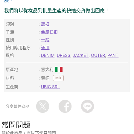
我們將以從樣品到批量生產的快速交貨做出回應！
類別
羈扣
子類
金屬鈕扣
性別
一般
使用應用程序
通用
風格
DENIM
,
DRESS
,
JACKET
,
OUTER
,
PANT
原產地
意大利
材料
黃銅
MB
生產商
UBIC SRL
分享這件商品
常問問題
關於此商品，有以下常見問題：