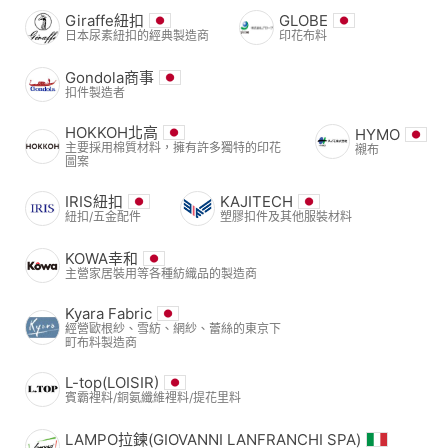
Giraffe紐扣
GLOBE
日本尿素紐扣的經典製造商
印花布料
Gondola商事
扣件製造者
HOKKOH北高
HYMO
主要採用棉質材料，擁有許多獨特的印花
襯布
圖案
IRIS紐扣
KAJITECH
紐扣/五金配件
塑膠扣件及其他服裝材料
KOWA幸和
主營家居裝用等各種紡織品的製造商
Kyara Fabric
經營歐根紗、雪紡、網紗、蕾絲的東京下
町布料製造商
L-top(LOISIR)
賓霸裡料/銅氨纖維裡料/提花里料
LAMPO拉鍊(GIOVANNI LANFRANCHI SPA)