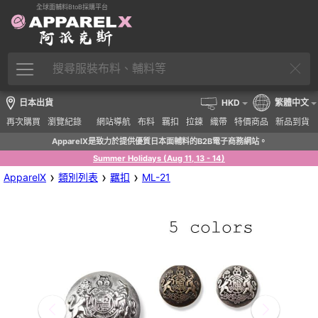
全球面輔料BtoB採購平台
日本出貨
HKD
繁體中文
再次購買
瀏覽紀錄
網站導航
布料
羈扣
拉鍊
織帶
特價商品
新品到貨
ApparelX是致力於提供優質日本面輔料的B2B電子商務網站。
Summer Holidays (Aug 11, 13 - 14)
›
›
›
ApparelX
類別列表
羈扣
ML-21