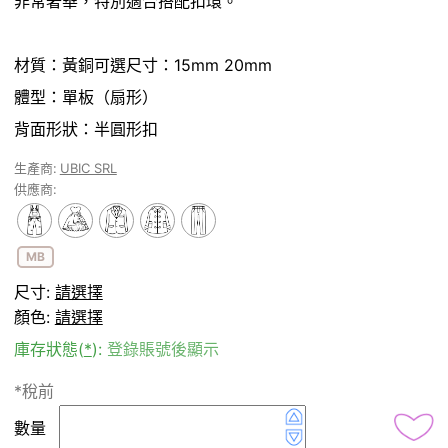
非常奢華，特別適合搭配扣環。
材質：黃銅可選尺寸：15mm 20mm
體型：單板（扇形）
背面形狀：半圓形扣
生產商:
UBIC SRL
供應商:
MB
尺寸:
請選擇
顏色:
請選擇
庫存狀態(
*
):
登錄賬號後顯示
*稅前
數量