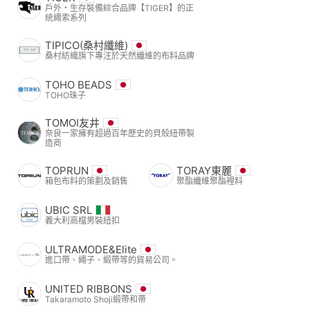
戶外・生存裝備綜合品牌【TIGER】的正
統繩索系列
TIPICO(桑村纖維)
桑村紡織旗下專注於天然纖維的布料品牌
TOHO BEADS
TOHO珠子
TOMOI友井
奈良一家擁有超過百年歷史的貝殼紐帶製
造商
TOPRUN
TORAY東麗
箱包布料的策劃及銷售
聚酯纖維聚酯裡料
UBIC SRL
義大利高檔男裝紐扣
ULTRAMODE&Elite
進口帶、繩子、緞帶等的貿易公司。
UNITED RIBBONS
Takaramoto Shoji緞帶和帶