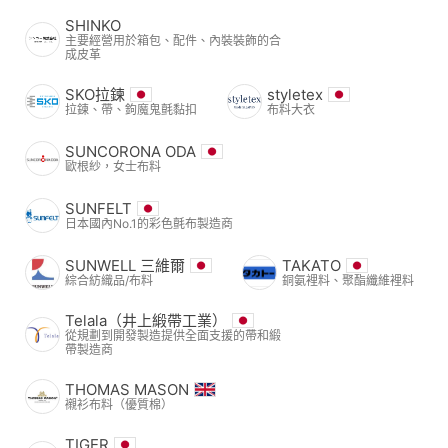
SHINKO
主要經營用於箱包、配件、內裝裝飾的合
成皮革
SKO拉鍊
styletex
拉鍊、帶、鉤魔鬼氈黏扣
布料大衣
SUNCORONA ODA
歐根紗，女士布料
SUNFELT
日本國內No.1的彩色氈布製造商
SUNWELL 三維爾
TAKATO
綜合紡織品/布料
銅氨裡料、聚酯纖維裡料
Telala（井上緞帶工業）
從規劃到開發製造提供全面支援的帶和緞
帶製造商
THOMAS MASON
襯衫布料（優質棉）
TIGER