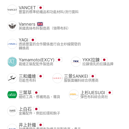
VANCET
豐富的標準紡織品和功能材料/流行面料
Vanners
英國真絲布料製造商（領帶布料）
YAGI
透過豐富的合作關係進行自主紗線開發的
轉換商
Yamamoto(EXCY)
YKK拉鍊
裁縫正裝配配件製造商
拉鍊領先的拉鍊品牌
三和纖維
三景SANKEI
功能性布料
服裝面輔料綜合供應商
三葉草
上杉UESUGI
縫紉工具、修補用品、雜貨
彈性布料綜合商社
上白石
金屬配件，例如扣環和鉤子
井上針織