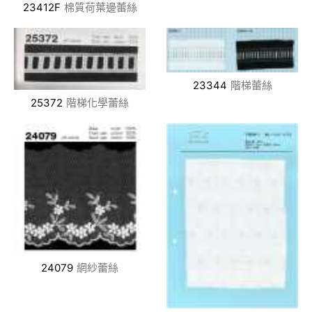
23412F
棉質荷葉邊蕾絲
23344
階梯蕾絲
25372
階梯化學蕾絲
24079
網紗蕾絲