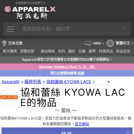
全球面輔料BtoB採購平台
日本出貨
HKD
繁體中文
再次購買
瀏覽紀錄
網站導航
布料
羈扣
拉鍊
織帶
特價商品
新品到貨
ApparelX是致力於提供優質日本面輔料的B2B電子商務網站。
Summer Holidays (Aug 11, 13 - 14)
現已支援價格搜尋
詳細
›
›
›
ApparelX
廠商列表
協和蕾絲 KYOWA LACE
協和蕾絲 KYOWA LAC
E的物品
〜 蕾絲 〜
協和蕾絲KYOWA LACE是一家致力於品質並不斷追求新設計的大型蕾絲製造商，擁
有多種精緻的蕾絲。
官方網站