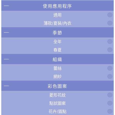
使用應用程序
通用
薄款/夏裝/內衣
季節
全年
春夏
組織
蕾絲
網紗
彩色圖案
菱形花紋
點狀圖案
花卉/圓點