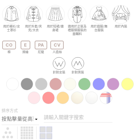
用於襯衫/女
用於外套/夾
用於短裙/連
適用於正裝及
用於戲服/舞
用於內裝
士罩衫
克/大衣
身裙
禮服類服裝的
台服裝
面輔料
CO
E
PA
CV
棉
滌綸
尼龍
人造絲
針對女裝
針對男裝
排序方式
請輸入關鍵字搜索