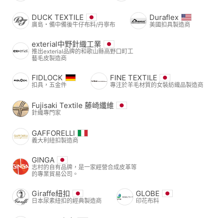
DUCK TEXTILE
Duraflex
廣島・備中備後牛仔布料/丹寧布
美國扣具製造商
exterial中野針織工業
推出exterial品牌的和歌山縣高野口町工
藝毛皮製造商
FIDLOCK
FINE TEXTILE
扣具，五金件
專注於羊毛材質的女裝紡織品製造商
Fujisaki Textile 藤崎纖維
針織專門家
GAFFORELLI
義大利紐扣製造商
GINGA
志村的自有品牌，是一家經營合成皮革等
的專業貿易公司。
Giraffe紐扣
GLOBE
日本尿素紐扣的經典製造商
印花布料