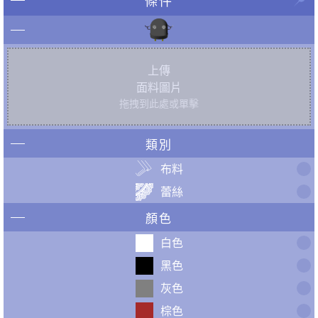
條件
上傳
面料圖片
拖拽到此處或單擊
類別
布料
蕾絲
顏色
白色
黑色
灰色
棕色