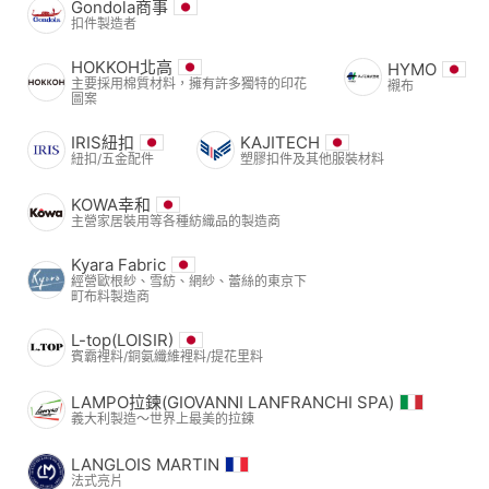
Gondola商事
扣件製造者
HOKKOH北高
HYMO
主要採用棉質材料，擁有許多獨特的印花
襯布
圖案
IRIS紐扣
KAJITECH
紐扣/五金配件
塑膠扣件及其他服裝材料
KOWA幸和
主營家居裝用等各種紡織品的製造商
Kyara Fabric
經營歐根紗、雪紡、網紗、蕾絲的東京下
町布料製造商
L-top(LOISIR)
賓霸裡料/銅氨纖維裡料/提花里料
LAMPO拉鍊(GIOVANNI LANFRANCHI SPA)
義大利製造～世界上最美的拉鍊
LANGLOIS MARTIN
法式亮片