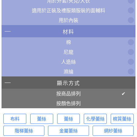
用於外套/夾克/大衣
適用於正裝及禮服類服裝的面輔料
用於內裝
材料
棉
尼龍
人造絲
滌綸
顯示方式
按商品排列
按顏色排列
布料
蕾絲
蕾絲
化學蕾絲
棉質蕾絲
階梯蕾絲
金屬蕾絲
網紗蕾絲