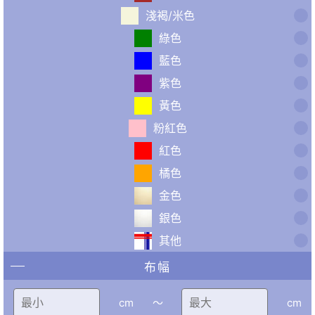
淺褐/米色
綠色
藍色
紫色
黃色
粉紅色
紅色
橘色
金色
銀色
其他
布幅
cm
〜
cm