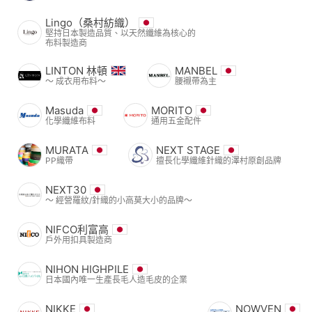
Lingo（桑村紡織）
堅持日本製造品質、以天然纖維為核心的
布料製造商
LINTON 林頓
MANBEL
〜 成衣用布料〜
腰襯帶為主
Masuda
MORITO
化學纖維布料
通用五金配件
MURATA
NEXT STAGE
PP織帶
擅長化學纖維針織的澤村原創品牌
NEXT30
〜 經營羅紋/針織的小高莫大小的品牌〜
NIFCO利富高
戶外用扣具製造商
NIHON HIGHPILE
日本國內唯一生產長毛人造毛皮的企業
NIKKE
NOWVEN