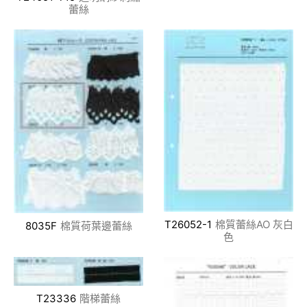
蕾絲
T26052-1
棉質蕾絲AO 灰白
8035F
棉質荷葉邊蕾絲
色
T23336
階梯蕾絲