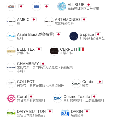
ALLBLUE
高品質日本岡山丹寧布
AMBIC
ARTEMONDO
氈
居家時尚布料
Asahi Bias(渡邊布業)
b space
輔料
針織布料品種齊全
BELL TEX
CERRUTI
針織布料
正裝布料
CHAMBRAY
常服布料，專門生產天然纖維，色織襯衫
布料。
COLLECT
Conbel
丹寧布，具有復古感和永續環保性
襯布
Coral
Cosmo Textile
舞台佈料和女裝布料
主打棉質布料，工裝風格布料
DAIYA BUTTON
DARIN
知名日本紐扣製造商
裝飾織帶