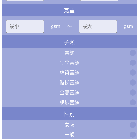
克重
gsm
〜
gsm
子類
蕾絲
化學蕾絲
棉質蕾絲
階梯蕾絲
金屬蕾絲
網紗蕾絲
性別
女裝
一般