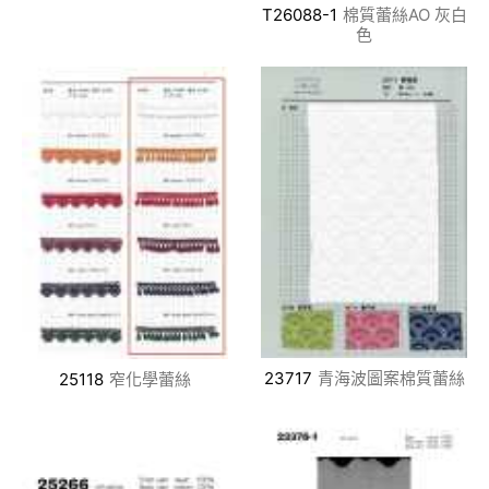
T26088-1
棉質蕾絲AO 灰白
色
23717
青海波圖案棉質蕾絲
25118
窄化學蕾絲