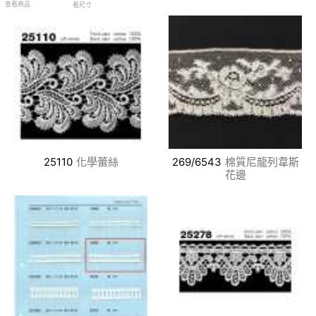
查看商品
看尺寸
25110
化學蕾絲
269/6543
棉質尼龍列韋斯
花邊