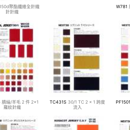
150d聚酯纖維全針織
W781
針針織
6
腈綸/羊毛 2 件 2×1
TC431S
30/1 TC 2 × 1 跨度
PF150
羅紋針織
流入