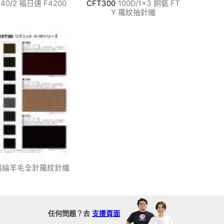
40/2 福日速 F4200
CFT300
100D/1x3 銅氨 FT
Y 羅紋抽針織
腈綸羊毛全針羅紋針織
任何問題？去
支援頁面