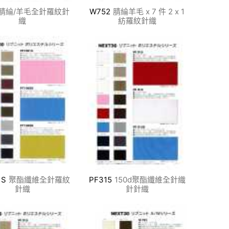
腈綸/羊毛全針羅紋針
W752
腈綸羊毛 x 7 件 2 x 1
織
紡羅紋針織
1S
聚酯纖維全針羅紋
PF315
150d聚酯纖維全針織
針織
針針織