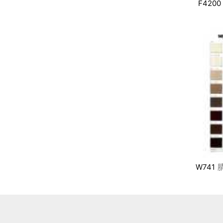
F4200
W741