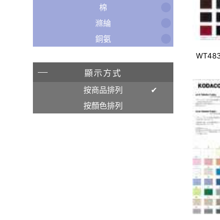
棉
滌綸
銅氨
WT48
顯示方式
按商品排列
按顏色排列