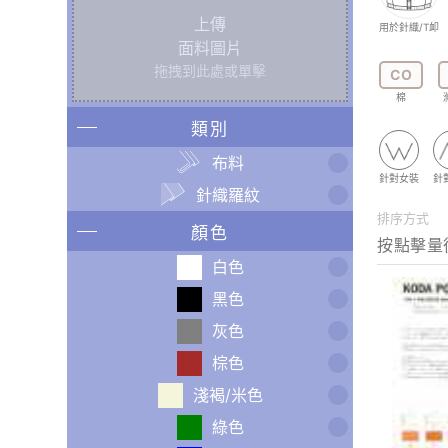
上傳
用於針織/T卹
面料圖片
拖拽到此處或單擊
CO
棉
類別
布料
針對女裝
針
針織羅紋
排序方式
顏色
白色
黑色
灰色
棕色
淺褐/米色
綠色