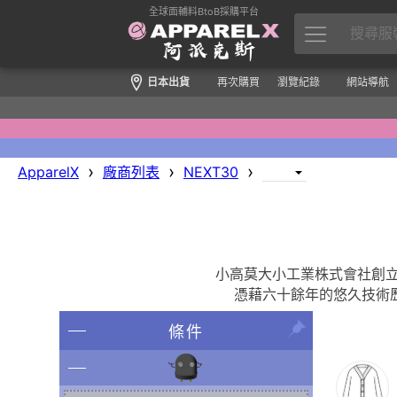
全球面輔料BtoB採購平台
日本出貨
再次購買
瀏覽紀錄
網站導航
›
›
›
ApparelX
廠商列表
NEXT30
小高莫大小工業株式會社創立
憑藉六十餘年的悠久技術
條件