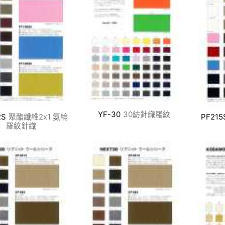
YF-30
30紡針織羅紋
2S
聚酯纖維2x1 氨綸
PF215
羅紋針織