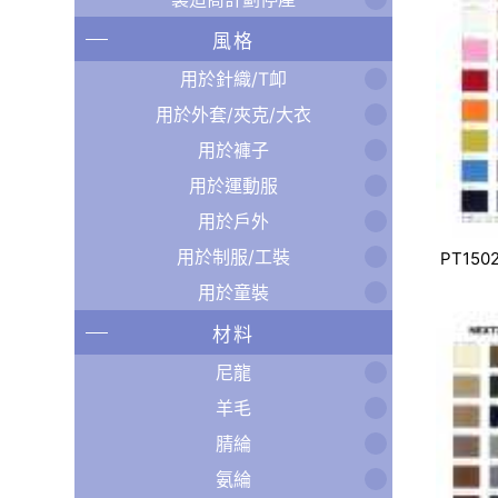
風格
用於針織/T卹
用於外套/夾克/大衣
用於褲子
用於運動服
用於戶外
用於制服/工裝
PT150
用於童裝
材料
尼龍
羊毛
腈綸
氨綸