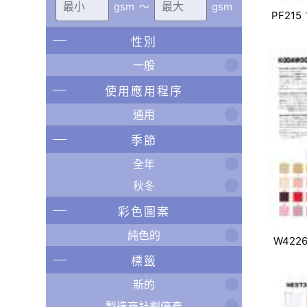
gsm
〜
gsm
PF215
性別
一般
使用應用程序
通用
季節
全年
秋冬
彩色圖案
純色的
W422
標籤
新的
製造商計劃停產