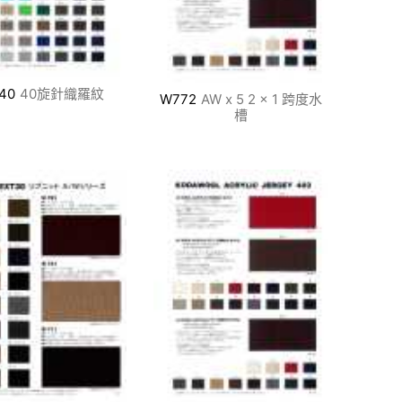
40
40旋針織羅紋
W772
AW x 5 2 x 1 跨度水
槽