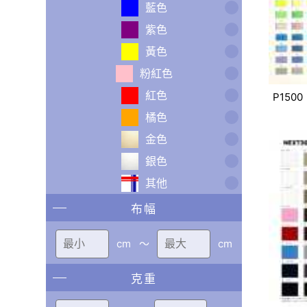
藍色
紫色
黃色
粉紅色
紅色
P1500
橘色
金色
銀色
其他
布幅
cm
〜
cm
克重