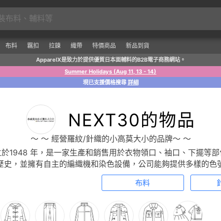
布料
羈扣
拉鍊
織帶
特價商品
新品到貨
ApparelX是致力於提供優質日本面輔料的B2B電子商務網站。
Summer Holidays (Aug 11, 13 - 14)
現已支援價格搜尋
詳細
NEXT30的物品
〜 〜 經營羅紋/針織的小高莫大小的品牌〜 〜
於1948 年，是一家生產和銷售用於衣物領口、袖口、下擺等
歷史，並擁有自主的編織機和染色設備，公司能夠提供多樣的色
布料