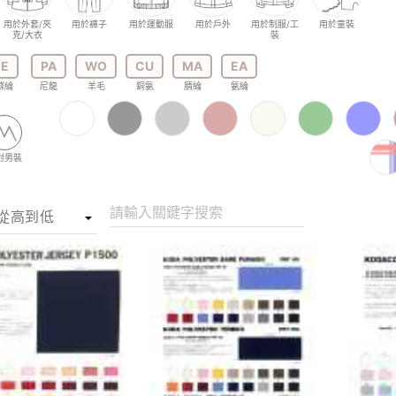
用於外套/夾
用於褲子
用於運動服
用於戶外
用於制服/工
用於童裝
克/大衣
裝
E
PA
WO
CU
MA
EA
滌綸
尼龍
羊毛
銅氨
腈綸
氨綸
對男裝
請輸入關鍵字搜索