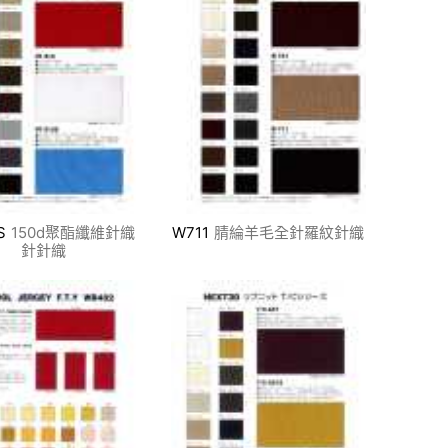
S
150d聚酯纖維針織
W711
腈綸羊毛全針羅紋針織
針針織