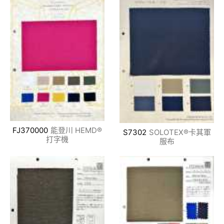
FJ370000
能登川 HEMD®
S7302
SOLOTEX®卡其軍
打字機
服布