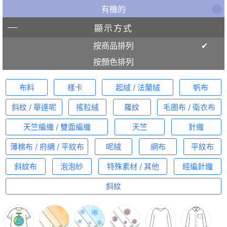
有機的
顯示方式
按商品排列
按顏色排列
布料
樣卡
起絨 / 法蘭絨
帆布
斜紋 / 華達呢
搖粒絨
羅紋
毛圈布 / 衛衣布
天竺編織 / 雙面編織
天竺
針織
薄棉布 / 府綢 / 平紋布
呢絨
網布
平紋布
斜紋布
泡泡紗
特殊素材 / 其他
經編針織
斜紋