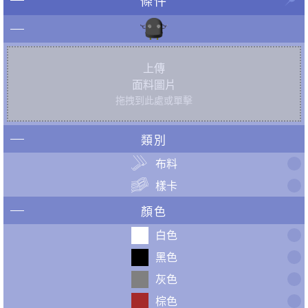
條件
上傳
面料圖片
拖拽到此處或單擊
類別
布料
樣卡
顏色
白色
黑色
灰色
棕色