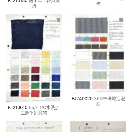
FJ210150
再生羊毛輕質絨
伸
頭
FJ240020
36G單珠地泡泡
紗
FJ210010
65/- T/C水洗加
工豚平針織物