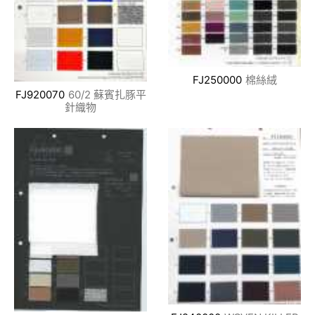
FJ250000
棉絲絨
FJ920070
60/2 蘇賓扎豚平
針織物