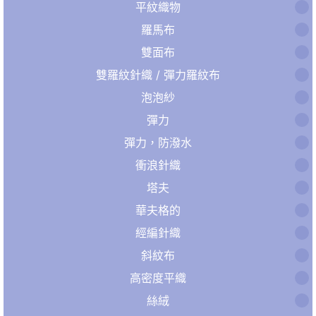
平紋織物
羅馬布
雙面布
雙羅紋針織 / 彈力羅紋布
泡泡紗
彈力
彈力，防潑水
衝浪針織
塔夫
華夫格的
經編針織
斜紋布
高密度平織
絲絨