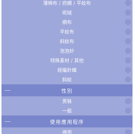
薄棉布 / 府綢 / 平紋布
呢絨
網布
平紋布
斜紋布
泡泡紗
特殊素材 / 其他
經編針織
斜紋
性別
男裝
一般
使用應用程序
通用