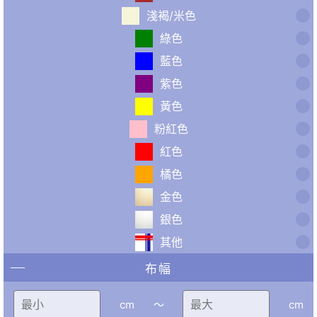
淺褐/米色
綠色
藍色
紫色
黃色
粉紅色
紅色
橘色
金色
銀色
其他
布幅
cm
〜
cm