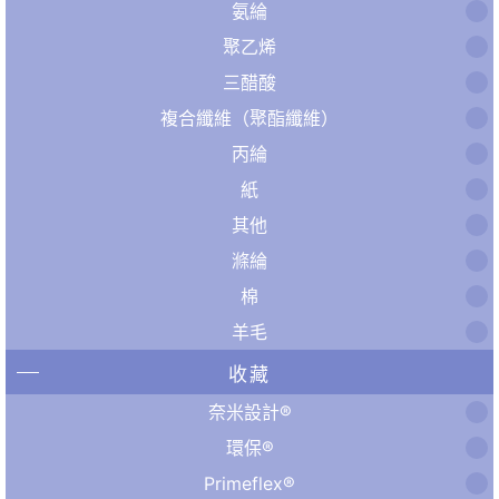
氨綸
聚乙烯
三醋酸
複合纖維（聚酯纖維）
丙綸
紙
其他
滌綸
棉
羊毛
收藏
奈米設計®
環保®
Primeflex®