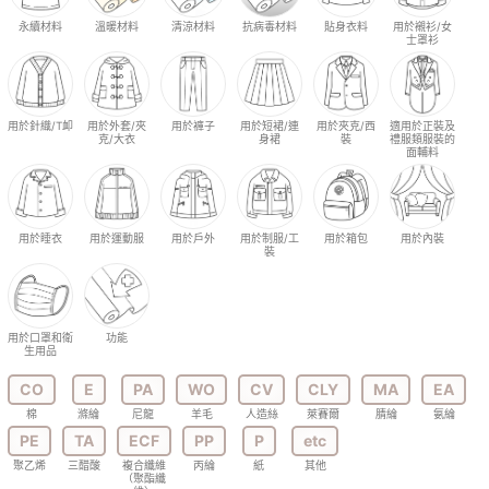
永續材料
溫暖材料
清涼材料
抗病毒材料
貼身衣料
用於襯衫/女
士罩衫
用於針織/T卹
用於外套/夾
用於褲子
用於短裙/連
用於夾克/西
適用於正裝及
克/大衣
身裙
裝
禮服類服裝的
面輔料
用於睡衣
用於運動服
用於戶外
用於制服/工
用於箱包
用於內裝
裝
用於口罩和衛
功能
生用品
CO
E
PA
WO
CV
CLY
MA
EA
棉
滌綸
尼龍
羊毛
人造絲
萊賽爾
腈綸
氨綸
PE
TA
ECF
PP
P
etc
聚乙烯
三醋酸
複合纖維
丙綸
紙
其他
（聚酯纖