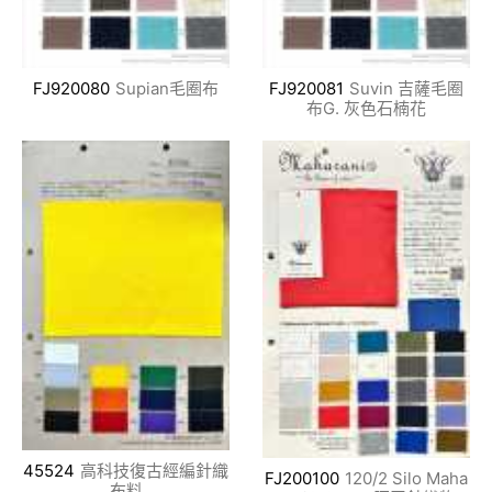
FJ920080
Supian毛圈布
FJ920081
Suvin 吉薩毛圈
布G. 灰色石楠花
45524
高科技復古經編針織
FJ200100
120/2 Silo Maha
布料