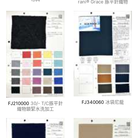
rani® Grace 豚平針織物
FJ340060
冰袋尼龍
FJ210000
30/- T/C豚平針
織物鎖緊水洗加工