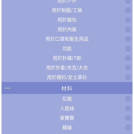
用於戶外
用於制服/工裝
用於箱包
用於內裝
用於口罩和衛生用品
功能
用於針織/T卹
用於外套/夾克/大衣
用於襯衫/女士罩衫
材料
尼龍
人造絲
萊賽爾
腈綸