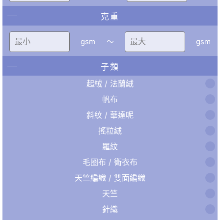
克重
gsm
〜
gsm
子類
起絨 / 法蘭絨
帆布
斜紋 / 華達呢
搖粒絨
羅紋
毛圈布 / 衛衣布
天竺編織 / 雙面編織
天竺
針織