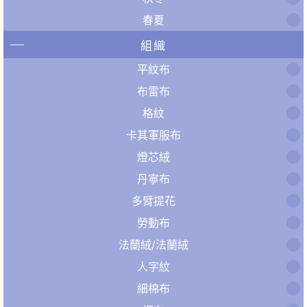
春夏
組織
平紋布
布雷布
格紋
卡其軍服布
燈芯絨
丹寧布
多臂提花
勞動布
法蘭絨/法蘭絨
人字紋
細棉布