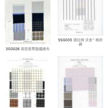
5SG035
德拉姆 沃舍™ 棉府
綢
3SG026
高密度聚酯纖維布