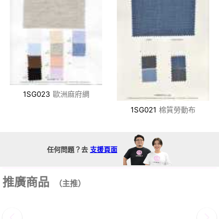
1SG023
歐洲麻府綢
1SG021
棉質勞動布
任何問題？去
支援頁面
推廣商品
（主推）