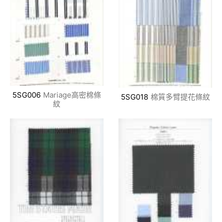
5SG006
Mariage高密棉條
5SG018
棉質多臂提花條紋
紋