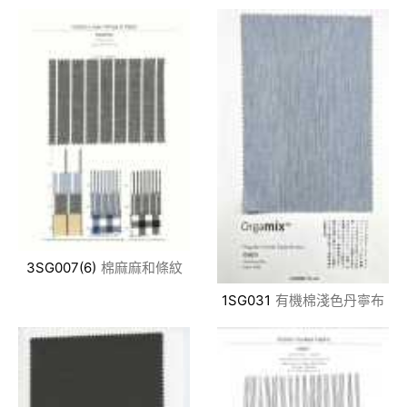
3SG007(6)
棉麻麻和條紋
1SG031
有機棉淺色丹寧布