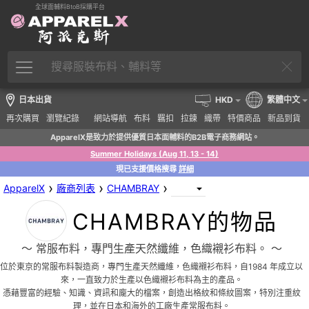
全球面輔料BtoB採購平台
日本出貨
HKD
繁體中文
再次購買
瀏覽紀錄
網站導航
布料
羈扣
拉鍊
織帶
特價商品
新品到貨
ApparelX是致力於提供優質日本面輔料的B2B電子商務網站。
Summer Holidays (Aug 11, 13 - 14)
現已支援價格搜尋
詳細
›
›
›
ApparelX
廠商列表
CHAMBRAY
CHAMBRAY的物品
〜 常服布料，專門生產天然纖維，色織襯衫布料。 〜
位於東京的常服布料製造商，專門生產天然纖維，色織襯衫布料，自1984 年成立以
來，一直致力於生產以色織襯衫布料為主的產品。
憑藉豐富的經驗、知識、資訊和龐大的檔案，創造出格紋和條紋圖案，特別注重紋
理，並在日本和海外的工廠生產常服布料。