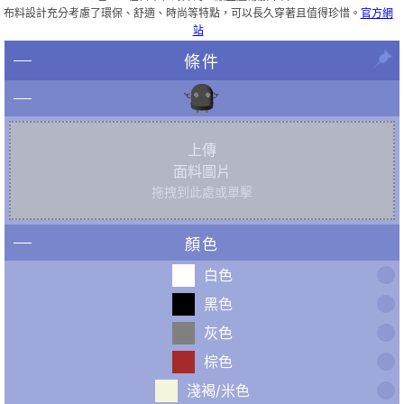
布料設計充分考慮了環保、舒適、時尚等特點，可以長久穿著且值得珍惜。
官方網
站
條件
上傳
面料圖片
拖拽到此處或單擊
顏色
白色
黑色
灰色
棕色
淺褐/米色