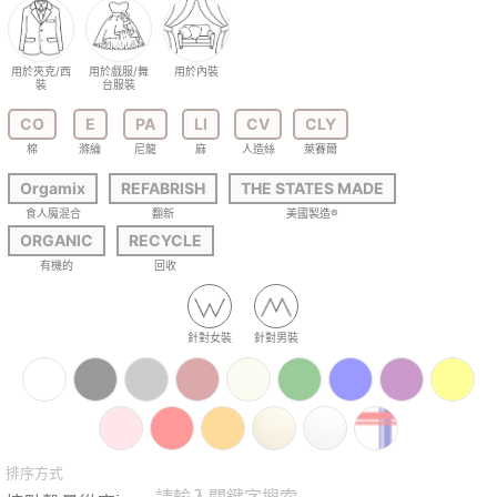
用於夾克/西
用於戲服/舞
用於內裝
裝
台服裝
CO
E
PA
LI
CV
CLY
棉
滌綸
尼龍
麻
人造絲
萊賽爾
Orgamix
REFABRISH
THE STATES MADE
食人魔混合
翻新
美國製造®
ORGANIC
RECYCLE
有機的
回收
針對女裝
針對男裝
排序方式