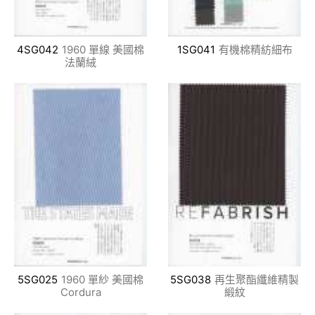
4SG042
1960 單線 美國棉
1SG041
有機棉精紡細布
法蘭絨
5SG025
1960 單紗 美國棉
5SG038
再生聚酯纖維精製
Cordura
緞紋