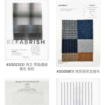
4SG023(3)
再生 聚酯纖維
暈色 格紋
4SG008(1)
棉質粗呢並縫布