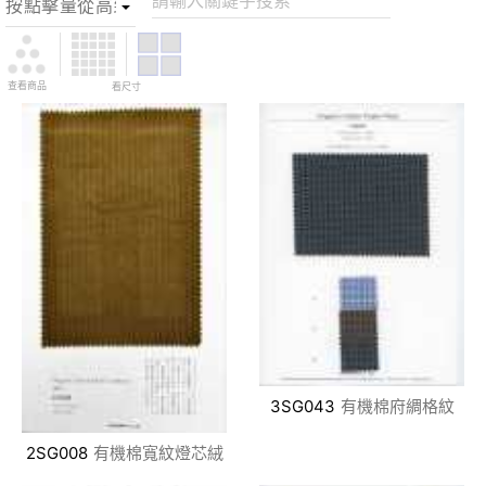
請輸入關鍵字搜索
查看商品
看尺寸
3SG043
有機棉府綢格紋
2SG008
有機棉寬紋燈芯絨