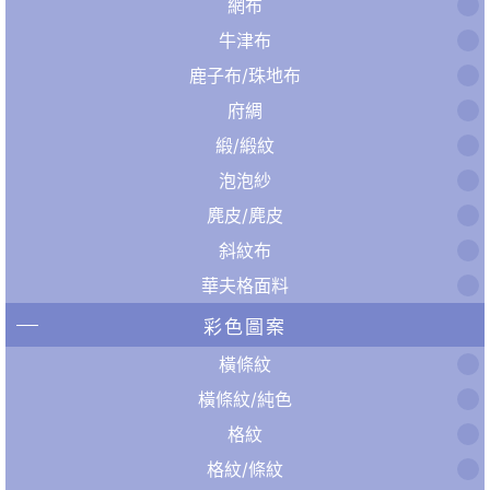
網布
牛津布
鹿子布/珠地布
府綢
緞/緞紋
泡泡紗
麂皮/麂皮
斜紋布
華夫格面料
彩色圖案
橫條紋
橫條紋/純色
格紋
格紋/條紋