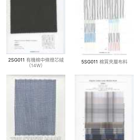
2SG011
有機棉中條燈芯絨
5SG011
棉質夾層布料
（14W）