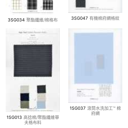
3SG047
有機棉府綢格紋
3SG034
聚酯纖維/棉格布
1SG037
滾筒水洗加工™ 棉
府綢
1SG013
高捻棉/聚酯纖維華
夫格布料