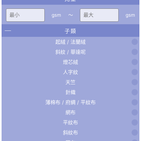
gsm
〜
gsm
子類
起絨 / 法蘭絨
斜紋 / 華達呢
燈芯絨
人字紋
天竺
針織
薄棉布 / 府綢 / 平紋布
網布
平紋布
斜紋布