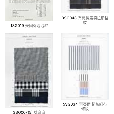
3SG048
有機棉馬德拉斯格
紋
1SG019
美國棉泡泡紗
5SG034
萊賽爾 精紡細布
條紋
3SG007(5)
棉麻麻