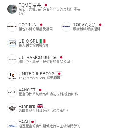
TOMOI友井
奈良一家擁有超過百年歷史的貝殼紐帶製
造商
TOPRUN
TORAY東麗
箱包布料的策劃及銷售
聚酯纖維聚酯裡料
UBIC SRL
義大利高檔男裝紐扣
ULTRAMODE&Elite
進口帶、繩子、緞帶等的貿易公司。
UNITED RIBBONS
Takaramoto Shoji緞帶和帶
VANCET
豐富的標準紡織品和功能材料/流行面料
Vanners
英國真絲布料製造商（領帶布料）
YAGI
透過豐富的合作關係進行自主紗線開發的