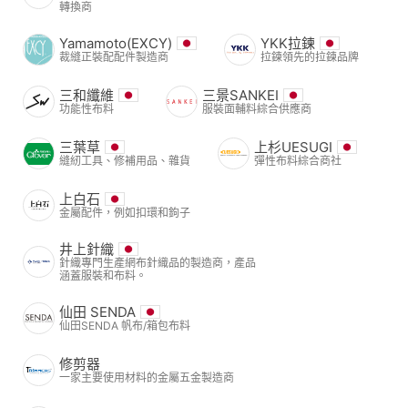
轉換商
Yamamoto(EXCY)
YKK拉鍊
裁縫正裝配配件製造商
拉鍊領先的拉鍊品牌
三和纖維
三景SANKEI
功能性布料
服裝面輔料綜合供應商
三葉草
上杉UESUGI
縫紉工具、修補用品、雜貨
彈性布料綜合商社
上白石
金屬配件，例如扣環和鉤子
井上針織
針織專門生產網布針織品的製造商，產品
涵蓋服裝和布料。
仙田 SENDA
仙田SENDA 帆布/箱包布料
修剪器
一家主要使用材料的金屬五金製造商