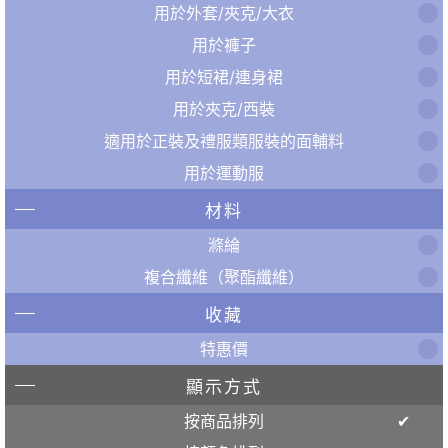
用於外套/夾克/大衣
用於褲子
用於短裙/連身裙
用於夾克/西裝
適用於正裝及禮服類服裝的面輔料
用於運動服
材料
滌綸
複合纖維（聚酯纖維）
收藏
特惠價
顯示方式
按商品排列