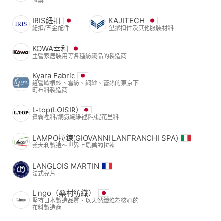
圖案
IRIS紐扣
KAJITECH
紐扣/五金配件
塑膠扣件及其他服裝材料
KOWA幸和
主營家居裝用等各種紡織品的製造商
Kyara Fabric
經營歐根紗、雪紡、網紗、蕾絲的東京下
町布料製造商
L-top(LOISIR)
賓霸裡料/銅氨纖維裡料/提花里料
LAMPO拉鍊(GIOVANNI LANFRANCHI SPA)
義大利製造～世界上最美的拉鍊
LANGLOIS MARTIN
法式亮片
Lingo（桑村紡織）
堅持日本製造品質、以天然纖維為核心的
布料製造商