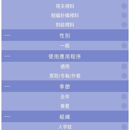
塔夫裡料
經編針織裡料
斜紋裡料
性別
一般
使用應用程序
通用
厚款/冬裝/外套
季節
全年
春夏
組織
人字紋