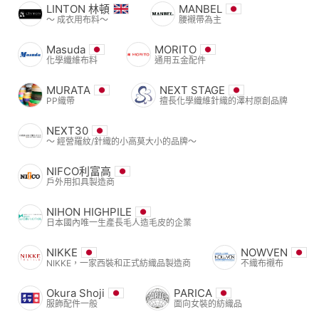
LINTON 林頓
MANBEL
〜 成衣用布料〜
腰襯帶為主
Masuda
MORITO
化學纖維布料
通用五金配件
MURATA
NEXT STAGE
PP織帶
擅長化學纖維針織的澤村原創品牌
NEXT30
〜 經營羅紋/針織的小高莫大小的品牌〜
NIFCO利富高
戶外用扣具製造商
NIHON HIGHPILE
日本國內唯一生產長毛人造毛皮的企業
NIKKE
NOWVEN
NIKKE，一家西裝和正式紡織品製造商
不織布襯布
Okura Shoji
PARICA
服飾配件一般
面向女裝的紡織品