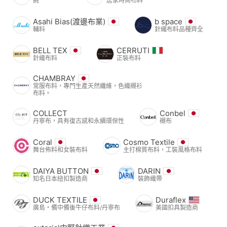
氈
居家時尚布料
Asahi Bias(渡邊布業)
b space
輔料
針織布料品種齊全
BELL TEX
CERRUTI
針織布料
正裝布料
CHAMBRAY
常服布料，專門生產天然纖維，色織襯衫
布料。
COLLECT
Conbel
丹寧布，具有復古感和永續環保性
襯布
Coral
Cosmo Textile
舞台佈料和女裝布料
主打棉質布料，工裝風格布料
DAIYA BUTTON
DARIN
知名日本紐扣製造商
裝飾織帶
DUCK TEXTILE
Duraflex
廣島・備中備後牛仔布料/丹寧布
美國扣具製造商