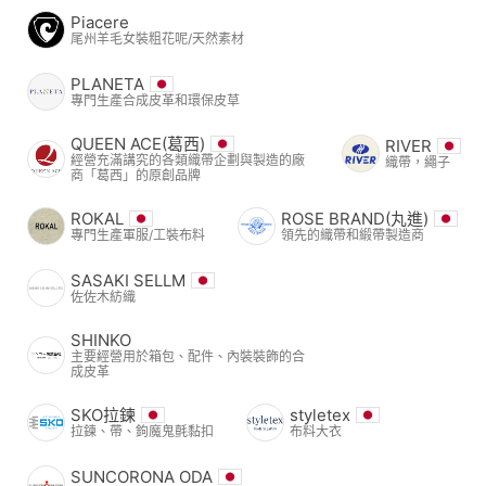
Piacere
尾州羊毛女裝粗花呢/天然素材
PLANETA
專門生產合成皮革和環保皮草
QUEEN ACE(葛西)
RIVER
經營充滿講究的各類織帶企劃與製造的廠
織帶，繩子
商「葛西」的原創品牌
ROKAL
ROSE BRAND(丸進)
專門生產軍服/工裝布料
領先的織帶和緞帶製造商
SASAKI SELLM
佐佐木紡織
SHINKO
主要經營用於箱包、配件、內裝裝飾的合
成皮革
SKO拉鍊
styletex
拉鍊、帶、鉤魔鬼氈黏扣
布料大衣
SUNCORONA ODA