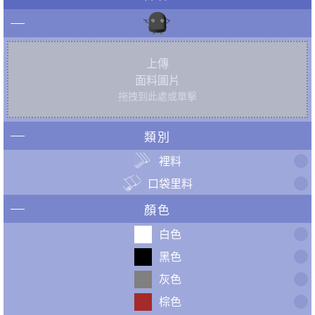
上傳
面料圖片
拖拽到此處或單擊
類別
裡料
口袋里料
顏色
白色
黑色
灰色
棕色