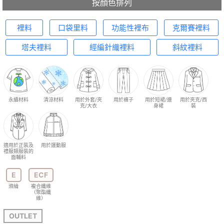
按顏色排列
裡料
口袋里料
功能性裡布
克爾賽裡料
塔夫裡料
經編針織裡料
斜紋裡料
永續材料
清涼材料
用於外套/夾
用於褲子
用於短裙/連
用於夾克/西
克/大衣
身裙
裝
適用於正裝及
用於運動服
禮服類服裝的
面輔料
E
ECF
滌綸
複合纖維
（聚酯纖
維）
OUTLET