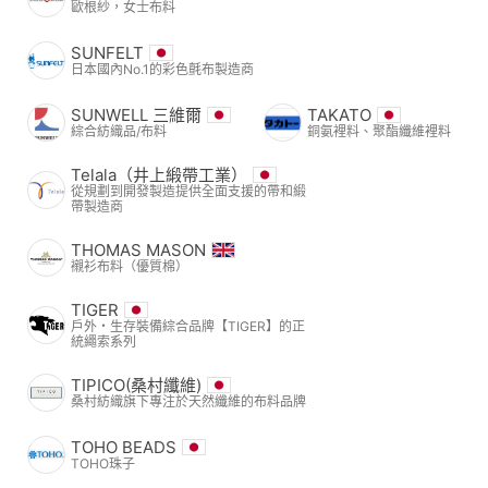
歐根紗，女士布料
SUNFELT
日本國內No.1的彩色氈布製造商
SUNWELL 三維爾
TAKATO
綜合紡織品/布料
銅氨裡料、聚酯纖維裡料
Telala（井上緞帶工業）
從規劃到開發製造提供全面支援的帶和緞
帶製造商
THOMAS MASON
襯衫布料（優質棉）
TIGER
戶外・生存裝備綜合品牌【TIGER】的正
統繩索系列
TIPICO(桑村纖維)
桑村紡織旗下專注於天然纖維的布料品牌
TOHO BEADS
TOHO珠子