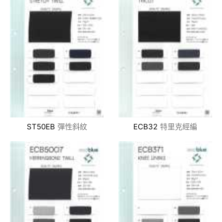
ST50EB
彈性斜紋
ECB32
特里克經編