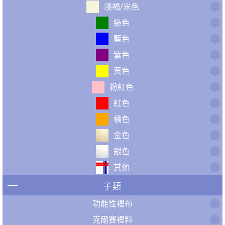
淺褐/米色
綠色
藍色
紫色
黃色
粉紅色
紅色
橘色
金色
銀色
其他
子類
功能性裡布
克爾賽裡料