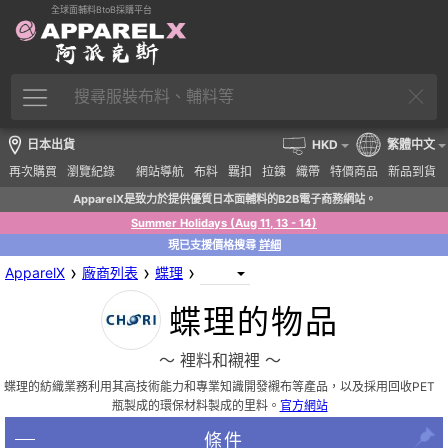
全球面輔料BtoB採購平台
日本出貨
HKD
繁體中文
再次購買
瀏覽紀錄
網站導航
布料
羈扣
拉鍊
織帶
特價商品
新品到貨
ApparelX是致力於提供優質日本面輔料的B2B電子商務網站。
Summer Holidays (Aug 11, 13 - 14)
現已支援價格搜尋
詳細
›
›
›
ApparelX
廠商列表
蝶理
蝶理的物品
〜 裡料和襯裡 〜
蝶理的紡織業務利用其高技術能力和專業知識開發襯布等產品，以及採用回收PET
瓶製成的環保材料製成的里料。
官方網站
條件