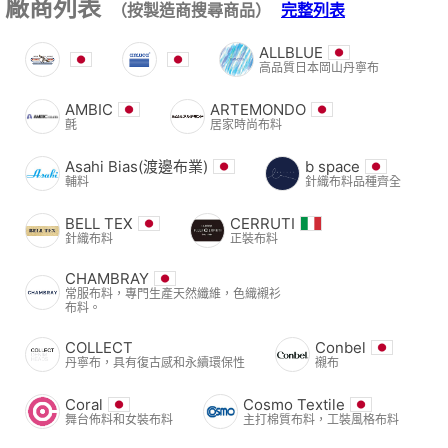
廠商列表
（按製造商搜尋商品）
完整列表
ALLBLUE
高品質日本岡山丹寧布
AMBIC
ARTEMONDO
氈
居家時尚布料
Asahi Bias(渡邊布業)
b space
輔料
針織布料品種齊全
BELL TEX
CERRUTI
針織布料
正裝布料
CHAMBRAY
常服布料，專門生產天然纖維，色織襯衫
布料。
COLLECT
Conbel
丹寧布，具有復古感和永續環保性
襯布
Coral
Cosmo Textile
舞台佈料和女裝布料
主打棉質布料，工裝風格布料