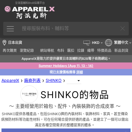
全球面輔料BtoB採購平台
日本出貨
HKD
繁體中文
再次購買
瀏覽紀錄
網站導航
布料
羈扣
拉鍊
織帶
特價商品
新品到貨
ApparelX是致力於提供優質日本面輔料的B2B電子商務網站。
Summer Holidays (Aug 11, 13 - 14)
現已支援價格搜尋
詳細
›
›
›
ApparelX
廠商列表
SHINKO
SHINKO的物品
〜 主要經營用於箱包、配件、內裝裝飾的合成皮革 〜
SHINKO提供各種產品，包括SHINKO牌的內裝材料、裝飾材料、家具，甚至傳染
病預防材料等功能性材料，可在任何場合提供舒適的產品，並建立了一個可以做出
滿足各種空間需求的整體提案的體系。