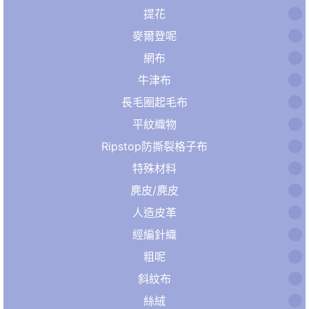
提花
麥爾登呢
網布
牛津布
長毛圈起毛布
平紋織物
Ripstop防撕裂格子布
特殊材料
麂皮/麂皮
人造皮革
經編針織
粗呢
斜紋布
絲絨