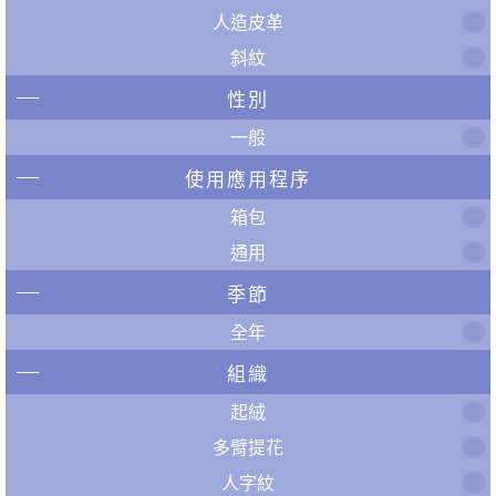
人造皮革
斜紋
性別
一般
使用應用程序
箱包
通用
季節
全年
組織
起絨
多臂提花
人字紋