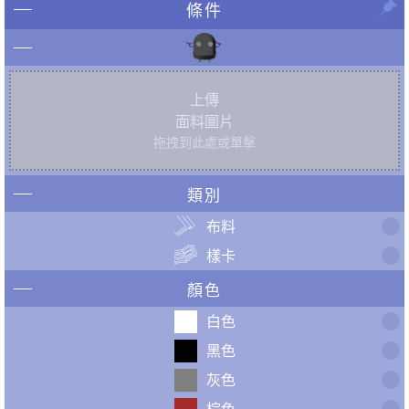
條件
上傳
面料圖片
拖拽到此處或單擊
類別
布料
樣卡
顏色
白色
黑色
灰色
棕色