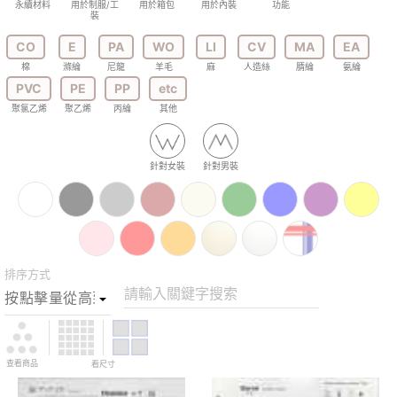
永續材料
用於制服/工
用於箱包
用於內裝
功能
裝
CO
E
PA
WO
LI
CV
MA
EA
棉
滌綸
尼龍
羊毛
麻
人造絲
腈綸
氨綸
PVC
PE
PP
etc
聚氯乙烯
聚乙烯
丙綸
其他
針對女裝
針對男裝
排序方式
請輸入關鍵字搜索
查看商品
看尺寸