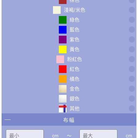
淺褐/米色
綠色
藍色
紫色
黃色
粉紅色
紅色
橘色
金色
銀色
其他
布幅
cm
〜
cm