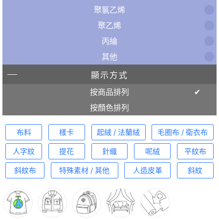
聚氯乙烯
聚乙烯
丙綸
其他
顯示方式
按商品排列
按顏色排列
布料
樣卡
起絨 / 法蘭絨
毛圈布 / 衛衣布
人字紋
提花
針織
呢絨
平紋布
斜紋布
特殊素材 / 其他
人造皮革
斜紋