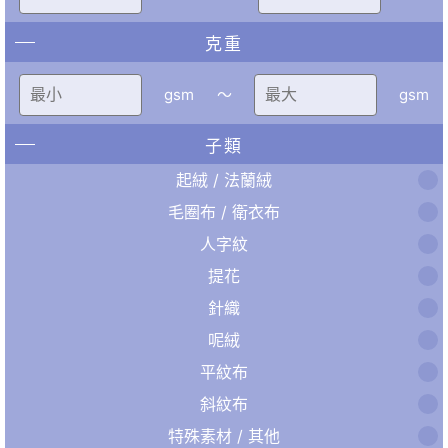
克重
gsm
〜
gsm
子類
起絨 / 法蘭絨
毛圈布 / 衛衣布
人字紋
提花
針織
呢絨
平紋布
斜紋布
特殊素材 / 其他