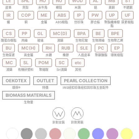
LE
SHL
HO
NU
WOD
AL
MB
ST
皮革
貝殼
水牛角
椰殼
木頭
鋁
黃銅
不銹鋼
IR
COP
ME
ABS
IP
PW
UP
UF
鐵
銅
金屬
ABS樹脂
仿珍珠
膠合板
聚酯纖維樹
尿素樹脂
脂
CS
PP
GL
MC(D)
BPA
BE
BPE
酪蛋白樹脂
丙綸
玻璃
澆鑄
生物尼龍
生物滌綸
生物聚乙烯
BU
MC(H)
RH
RUB
SLE
PC
EP
生物尿素
高金屬
水鑽
橡膠
人造皮革
聚碳酸酯
環氧樹脂
MC
SL
POM
SC
etc
澆鑄
有機矽塑料
聚縮醛
Siri澆鑄
其他
OEKOTEX
OUTLET
PEARL COLLECTION
環保®
特價
IRIS紐扣珍珠紐扣與珍珠五金配件
BIOMASS MATERIALS
生物量
針對女裝
針對男裝