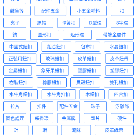
雜貨等
配件五金
小五金輔料
扣
夾子
繩帽
彈簧扣
D型環
8字環
鉤
圓形扣
矩形環
帶端金屬件
中國式鈕扣
組合鈕扣
包布扣
水晶鈕扣
正裝用鈕扣
玻璃鈕扣
皮革鈕扣
皮革紐帶
金屬鈕扣
象牙果鈕扣
塑膠鈕扣
塑膠紐扣
樹脂鈕扣
橡膠鈕扣
貝殼鈕扣
雙孔鈕扣
水牛角鈕扣
水牛角扣扣
木鈕扣
四合扣
拉片
扣件
配件五金
珠子
浮雕飾
固色處理
領掛環
金屬牌
墊片
硬件
針
環
流蘇
皮革織帶