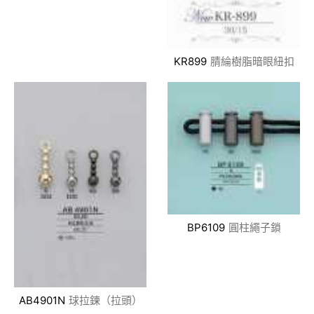
KR899
腈綸樹脂暗眼紐扣
BP6109
圓柱繩子鎖
AB4901N
球拉鍊（拉頭）