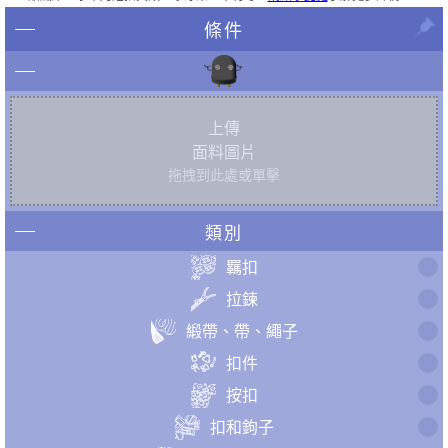
條件
上傳
面料圖片
拖拽到此處或單擊
類別
羈扣
拉鍊
緞帶、帶、繩子
扣件
按扣
扣和鉤子