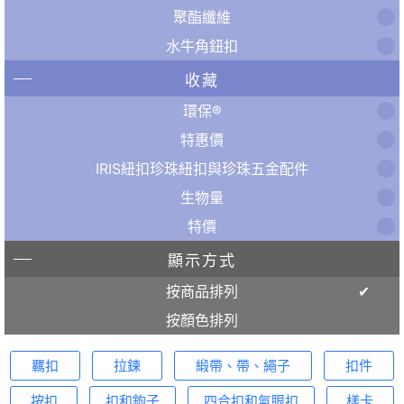
聚酯纖維
水牛角鈕扣
收藏
環保®
特惠價
IRIS紐扣珍珠紐扣與珍珠五金配件
生物量
特價
顯示方式
按商品排列
按顏色排列
羈扣
拉鍊
緞帶、帶、繩子
扣件
按扣
扣和鉤子
四合扣和氣眼扣
樣卡