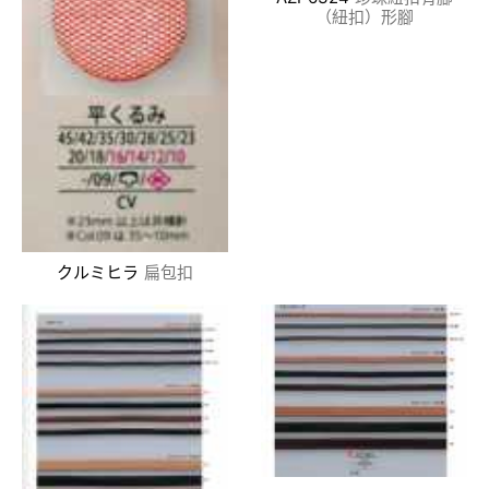
（紐扣）形腳
クルミヒラ
扁包扣