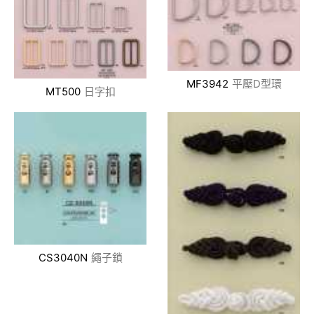
MF3942
平壓D型環
MT500
日字扣
CS3040N
繩子鎖