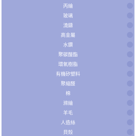
丙綸
玻璃
澆鑄
高金屬
水鑽
聚碳酸酯
環氧樹脂
有機矽塑料
聚縮醛
棉
滌綸
羊毛
人造絲
貝殼