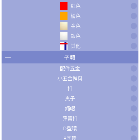
紅色
橘色
金色
銀色
其他
子類
配件五金
小五金輔料
扣
夾子
繩帽
彈簧扣
D型環
8字環