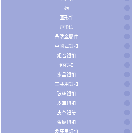
鉤
圓形扣
矩形環
帶端金屬件
中國式鈕扣
組合鈕扣
包布扣
水晶鈕扣
正裝用鈕扣
玻璃鈕扣
皮革鈕扣
皮革紐帶
金屬鈕扣
象牙果鈕扣