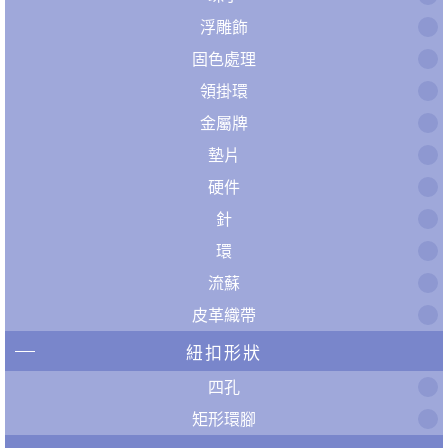
浮雕飾
固色處理
領掛環
金屬牌
墊片
硬件
針
環
流蘇
皮革織帶
紐扣形狀
四孔
矩形環腳