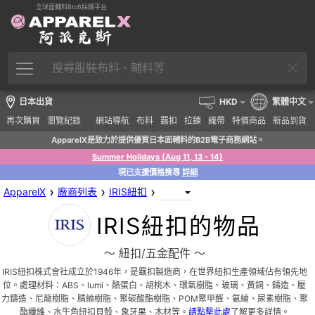
全球面輔料BtoB採購平台
日本出貨
HKD
繁體中文
再次購買
瀏覽紀錄
網站導航
布料
羈扣
拉鍊
織帶
特價商品
新品到貨
ApparelX是致力於提供優質日本面輔料的B2B電子商務網站。
Summer Holidays (Aug 11, 13 - 14)
現已支援價格搜尋
詳細
›
›
›
ApparelX
廠商列表
IRIS紐扣
IRIS紐扣的物品
〜 紐扣/五金配件 〜
IRIS紐扣株式會社成立於1946年，是羈扣製造商，在世界紐扣生產領域佔有領先地
位。處理材料：ABS、lumi、酪蛋白、胡桃木、環氧樹脂、玻璃、黃銅、鑄造、壓
力鑄造、尼龍樹脂、腈綸樹脂、聚碳酸酯樹脂、POM聚甲醛、氨綸、尿素樹脂、聚
酯纖維、水牛角紐扣貝殼、象牙果、木材等。
請點擊此處
了解更多詳情。