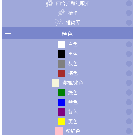
四合扣和氣眼扣
樣卡
雜貨等
顏色
白色
黑色
灰色
棕色
淺褐/米色
綠色
藍色
紫色
黃色
粉紅色