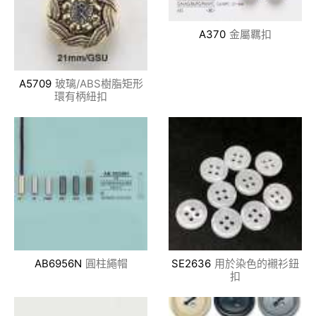
A370
金屬羈扣
A5709
玻璃/ABS樹脂矩形
環有柄紐扣
AB6956N
圓柱繩帽
SE2636
用於染色的襯衫鈕
扣