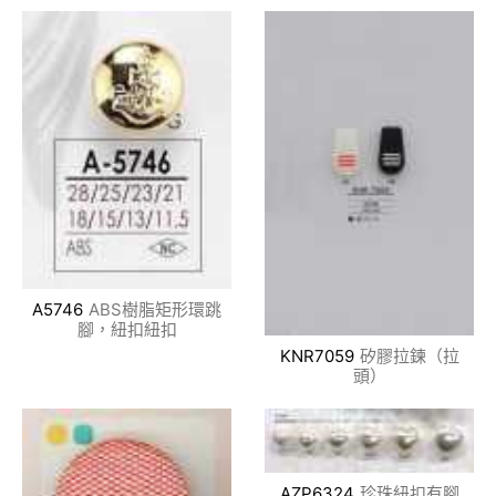
A5746
ABS樹脂矩形環跳
腳，紐扣紐扣
KNR7059
矽膠拉鍊（拉
頭）
AZP6324
珍珠紐扣有腳