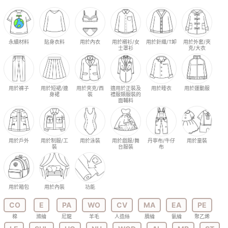
永續材料
貼身衣料
用於內衣
用於襯衫/女
用於針織/T卹
用於外套/夾
士罩衫
克/大衣
用於褲子
用於短裙/連
用於夾克/西
適用於正裝及
用於睡衣
用於運動服
身裙
裝
禮服類服裝的
面輔料
用於戶外
用於制服/工
用於泳裝
用於戲服/舞
丹寧布/牛仔
用於童裝
裝
台服裝
布
用於箱包
用於內裝
功能
CO
E
PA
WO
CV
MA
EA
PE
棉
滌綸
尼龍
羊毛
人造絲
腈綸
氨綸
聚乙烯