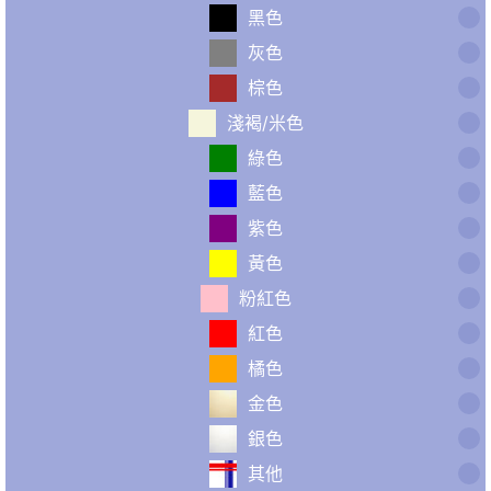
黑色
灰色
棕色
淺褐/米色
綠色
藍色
紫色
黃色
粉紅色
紅色
橘色
金色
銀色
其他