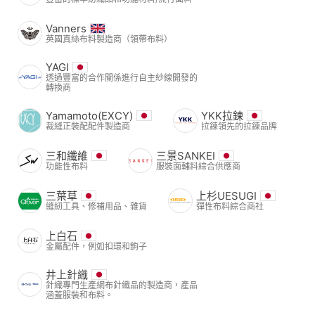
Vanners
英國真絲布料製造商（領帶布料）
YAGI
透過豐富的合作關係進行自主紗線開發的
轉換商
Yamamoto(EXCY)
YKK拉鍊
裁縫正裝配配件製造商
拉鍊領先的拉鍊品牌
三和纖維
三景SANKEI
功能性布料
服裝面輔料綜合供應商
三葉草
上杉UESUGI
縫紉工具、修補用品、雜貨
彈性布料綜合商社
上白石
金屬配件，例如扣環和鉤子
井上針織
針織專門生產網布針織品的製造商，產品
涵蓋服裝和布料。