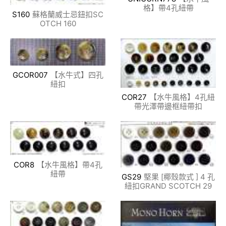
格】帶4孔紐帶
S160
蘇格蘭威士忌鈕扣SC
OTCH 160
GCOR007
【水牛式】四孔
紐扣
COR27
【水牛風格】4孔紐
帶光澤帶邊框紐帶扣
COR8
【水牛風格】帶4孔
紐帶
GS29
堅果 [椰殼款式 ] 4 孔
紐扣GRAND SCOTCH 29