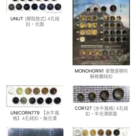
UNUT
[椰殼款式] 4孔紐
扣，光面
MONOHORN1
單聲道喇叭
蘇格蘭紐扣
COR127
[水牛風格] 4孔紐
UNICORN779
【水牛風
扣，半光澤飾面
格】4孔紐扣，無光澤