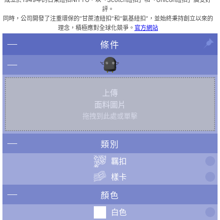
評。
同時，公司開發了注重環保的“甘蔗渣紐扣”和“氨基紐扣”，並始終秉持創立以來的
理念，積極應對全球化競爭。
官方網站
條件
上傳
面料圖片
拖拽到此處或單擊
類別
羈扣
樣卡
顏色
白色