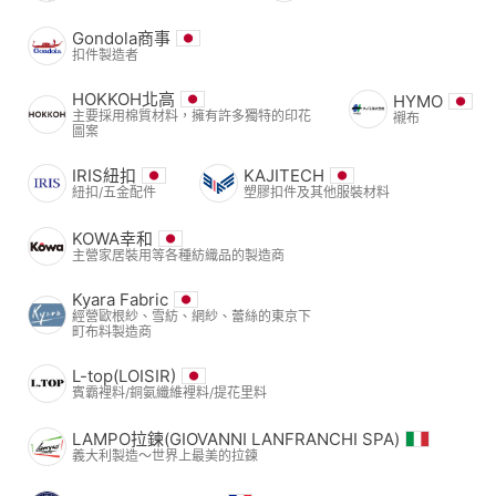
Gondola商事
扣件製造者
HOKKOH北高
HYMO
主要採用棉質材料，擁有許多獨特的印花
襯布
圖案
IRIS紐扣
KAJITECH
紐扣/五金配件
塑膠扣件及其他服裝材料
KOWA幸和
主營家居裝用等各種紡織品的製造商
Kyara Fabric
經營歐根紗、雪紡、網紗、蕾絲的東京下
町布料製造商
L-top(LOISIR)
賓霸裡料/銅氨纖維裡料/提花里料
LAMPO拉鍊(GIOVANNI LANFRANCHI SPA)
義大利製造～世界上最美的拉鍊