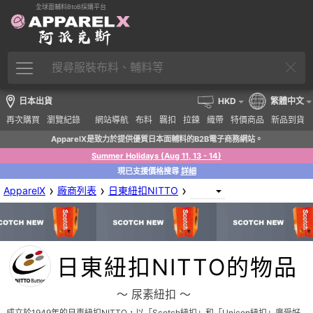
全球面輔料BtoB採購平台
日本出貨
HKD
繁體中文
再次購買
瀏覽紀錄
網站導航
布料
羈扣
拉鍊
織帶
特價商品
新品到貨
ApparelX是致力於提供優質日本面輔料的B2B電子商務網站。
Summer Holidays (Aug 11, 13 - 14)
現已支援價格搜尋
詳細
›
›
›
ApparelX
廠商列表
日東紐扣NITTO
日東紐扣NITTO的物品
〜 尿素紐扣 〜
成立於1949年的日東紐扣NITTO，以「Scotch紐扣」和「Unicon紐扣」廣受好