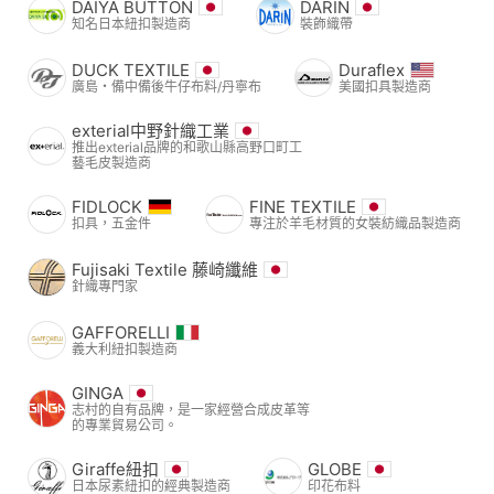
DAIYA BUTTON
DARIN
知名日本紐扣製造商
裝飾織帶
DUCK TEXTILE
Duraflex
廣島・備中備後牛仔布料/丹寧布
美國扣具製造商
exterial中野針織工業
推出exterial品牌的和歌山縣高野口町工
藝毛皮製造商
FIDLOCK
FINE TEXTILE
扣具，五金件
專注於羊毛材質的女裝紡織品製造商
Fujisaki Textile 藤崎纖維
針織專門家
GAFFORELLI
義大利紐扣製造商
GINGA
志村的自有品牌，是一家經營合成皮革等
的專業貿易公司。
Giraffe紐扣
GLOBE
日本尿素紐扣的經典製造商
印花布料