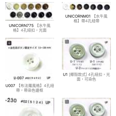
UNICORNM01
【水牛風
格】帶4孔紐帶
UNICORN775
【水牛風
格】4孔紐扣，光面
U1
[椰殼款式] 4孔紐扣，光
面，可染色
U007
【布法羅風格】4孔紐
帶，帶染色邊框