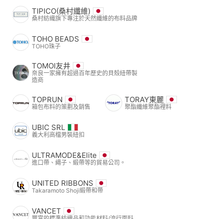
TIPICO(桑村纖維)
桑村紡織旗下專注於天然纖維的布料品牌
TOHO BEADS
TOHO珠子
TOMOI友井
奈良一家擁有超過百年歷史的貝殼紐帶製
造商
TOPRUN
TORAY東麗
箱包布料的策劃及銷售
聚酯纖維聚酯裡料
UBIC SRL
義大利高檔男裝紐扣
ULTRAMODE&Elite
進口帶、繩子、緞帶等的貿易公司。
UNITED RIBBONS
Takaramoto Shoji緞帶和帶
VANCET
豐富的標準紡織品和功能材料/流行面料