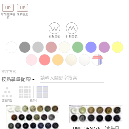
UP
UF
聚酯纖維樹
尿素樹脂
脂
針對女裝
針對男裝
排序方式
請輸入關鍵字搜索
查看商品
看尺寸
UNICORN778
【水牛風