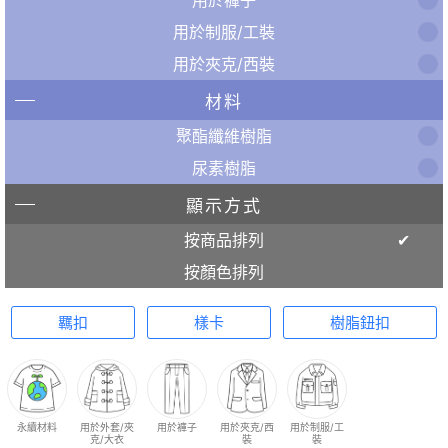
用於制服/工裝
用於夾克/西裝
材料
聚酯纖維樹脂
尿素樹脂
顯示方式
按商品排列
按顏色排列
羈扣
樣卡
樹脂鈕扣
永續材料
用於外套/夾
用於褲子
用於夾克/西
用於制服/工
克/大衣
裝
裝