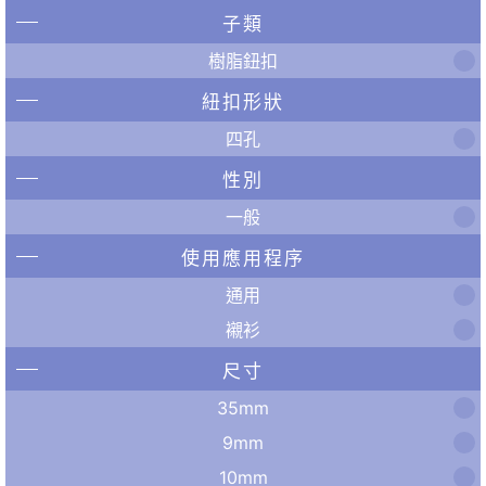
子類
樹脂鈕扣
紐扣形狀
四孔
性別
一般
使用應用程序
通用
襯衫
尺寸
35mm
9mm
10mm