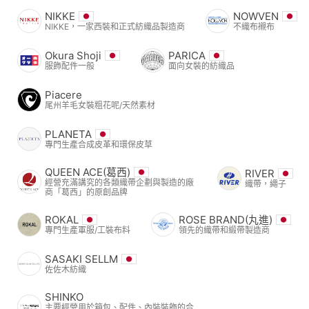
NIKKE
NOWVEN
NIKKE，一家西裝和正式紡織品製造商
不織布襯布
Okura Shoji
PARICA
服飾配件一般
面向女裝的紡織品
Piacere
尾州羊毛女裝粗花呢/天然素材
PLANETA
專門生產合成皮革和環保皮草
QUEEN ACE(葛西)
RIVER
經營充滿講究的各類織帶企劃與製造的廠
織帶，繩子
商「葛西」的原創品牌
ROKAL
ROSE BRAND(丸進)
專門生產軍服/工裝布料
領先的織帶和緞帶製造商
SASAKI SELLM
佐佐木紡織
SHINKO
主要經營用於箱包、配件、內裝裝飾的合