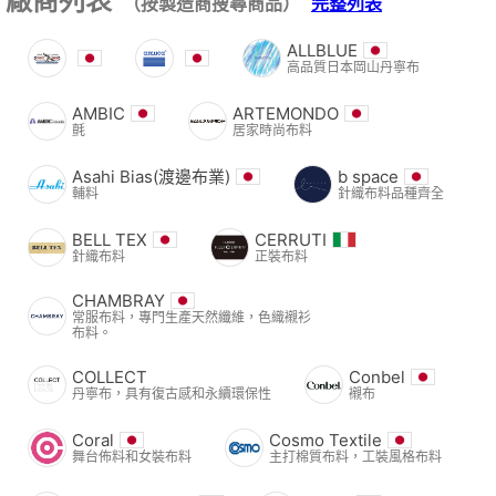
廠商列表
（按製造商搜尋商品）
完整列表
ALLBLUE
高品質日本岡山丹寧布
AMBIC
ARTEMONDO
氈
居家時尚布料
Asahi Bias(渡邊布業)
b space
輔料
針織布料品種齊全
BELL TEX
CERRUTI
針織布料
正裝布料
CHAMBRAY
常服布料，專門生產天然纖維，色織襯衫
布料。
COLLECT
Conbel
丹寧布，具有復古感和永續環保性
襯布
Coral
Cosmo Textile
舞台佈料和女裝布料
主打棉質布料，工裝風格布料