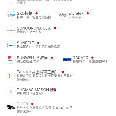
成皮革
SKO拉鍊
styletex
拉鍊、帶、鉤魔鬼氈黏扣
布料大衣
SUNCORONA ODA
歐根紗，女士布料
SUNFELT
日本國內No.1的彩色氈布製造商
SUNWELL 三維爾
TAKATO
綜合紡織品/布料
銅氨裡料、聚酯纖維裡料
Telala（井上緞帶工業）
從規劃到開發製造提供全面支援的帶和緞
帶製造商
THOMAS MASON
襯衫布料（優質棉）
TIGER
戶外・生存裝備綜合品牌【TIGER】的正
統繩索系列