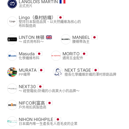
LANGLOIS MARTIN
法式亮片
Lingo（桑村紡織）
堅持日本製造品質、以天然纖維為核心的
布料製造商
LINTON 林頓
MANBEL
〜 成衣用布料〜
腰襯帶為主
Masuda
MORITO
化學纖維布料
通用五金配件
MURATA
NEXT STAGE
PP織帶
擅長化學纖維針織的澤村原創品牌
NEXT30
〜 經營羅紋/針織的小高莫大小的品牌〜
NIFCO利富高
戶外用扣具製造商
NIHON HIGHPILE
日本國內唯一生產長毛人造毛皮的企業