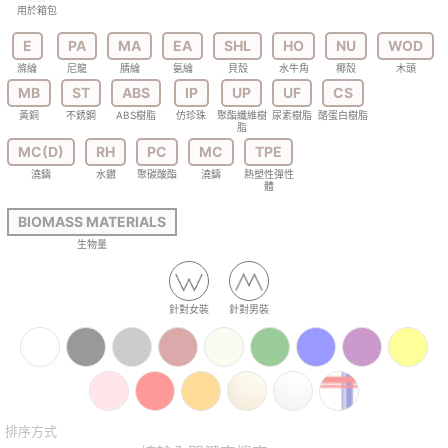
用於箱包
E
PA
MA
EA
SHL
HO
NU
WOD
滌綸
尼龍
腈綸
氨綸
貝殼
水牛角
椰殼
木頭
MB
ST
ABS
IP
UP
UF
CS
黃銅
不銹鋼
ABS樹脂
仿珍珠
聚酯纖維樹
尿素樹脂
酪蛋白樹脂
脂
MC(D)
RH
PC
MC
TPE
澆鑄
水鑽
聚碳酸酯
澆鑄
熱塑性彈性
體
BIOMASS MATERIALS
生物量
針對女裝
針對男裝
排序方式