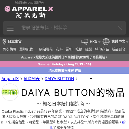
全球面輔料BtoB採購平台
日本出貨
HKD
繁體中文
再次購買
瀏覽紀錄
網站導航
布料
羈扣
拉鍊
織帶
特價商品
新品到貨
ApparelX是致力於提供優質日本面輔料的B2B電子商務網站。
Summer Holidays (Aug 11, 13 - 14)
現已支援價格搜尋
詳細
›
›
›
ApparelX
廠商列表
DAIYA BUTTON
DAIYA BUTTON的物品
〜 知名日本紐扣製造商 〜
Osaka Plastic Industries是1897年創業、1952年成立的老牌紐扣製造商，總部位
於大阪縣大阪市。我們擁有自己的品牌“DAIYA BUTTON”，提供各種高品質的紐
扣，包括自然型、可愛型、華麗型和基本型，以支持全年所有時尚場景的服裝。
按
此
了解更多詳情。