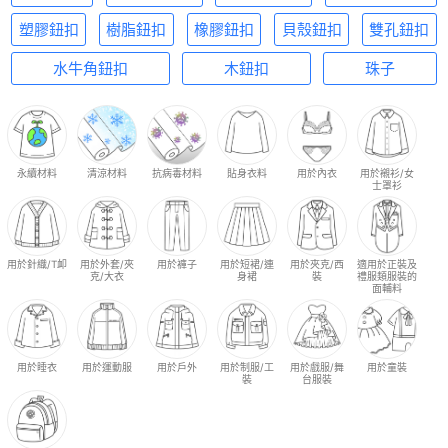
塑膠鈕扣
樹脂鈕扣
橡膠鈕扣
貝殼鈕扣
雙孔鈕扣
水牛角鈕扣
木鈕扣
珠子
永續材料
清涼材料
抗病毒材料
貼身衣料
用於內衣
用於襯衫/女
士罩衫
用於針織/T卹
用於外套/夾
用於褲子
用於短裙/連
用於夾克/西
適用於正裝及
克/大衣
身裙
裝
禮服類服裝的
面輔料
用於睡衣
用於運動服
用於戶外
用於制服/工
用於戲服/舞
用於童裝
裝
台服裝