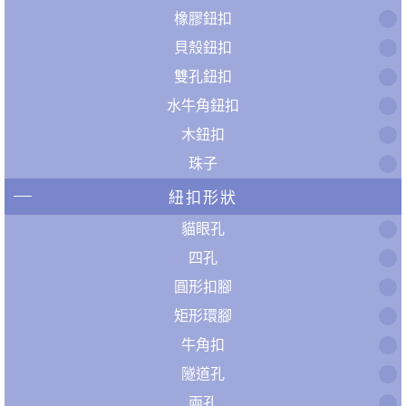
橡膠鈕扣
貝殼鈕扣
雙孔鈕扣
水牛角鈕扣
木鈕扣
珠子
紐扣形狀
貓眼孔
四孔
圓形扣腳
矩形環腳
牛角扣
隧道孔
兩孔