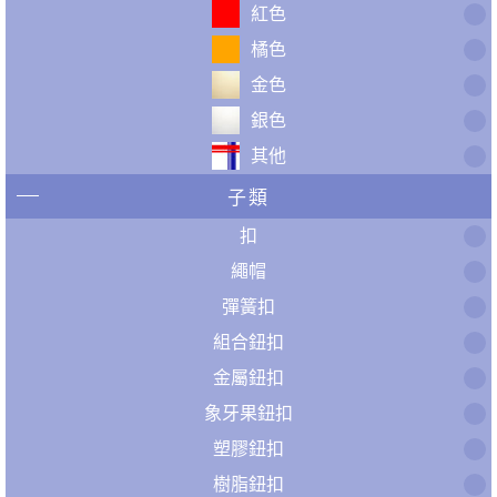
紅色
橘色
金色
銀色
其他
子類
扣
繩帽
彈簧扣
組合鈕扣
金屬鈕扣
象牙果鈕扣
塑膠鈕扣
樹脂鈕扣