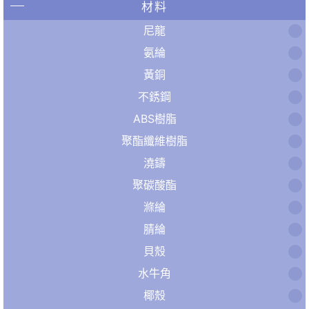
材料
尼龍
氨綸
黃銅
不銹鋼
ABS樹脂
聚酯纖維樹脂
澆鑄
聚碳酸酯
滌綸
腈綸
貝殼
水牛角
椰殼