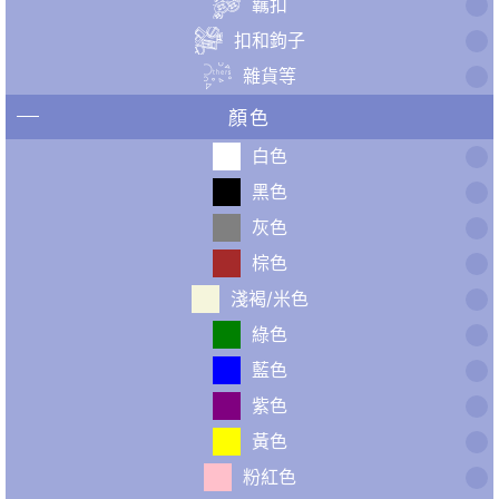
羈扣
扣和鉤子
雜貨等
顏色
白色
黑色
灰色
棕色
淺褐/米色
綠色
藍色
紫色
黃色
粉紅色