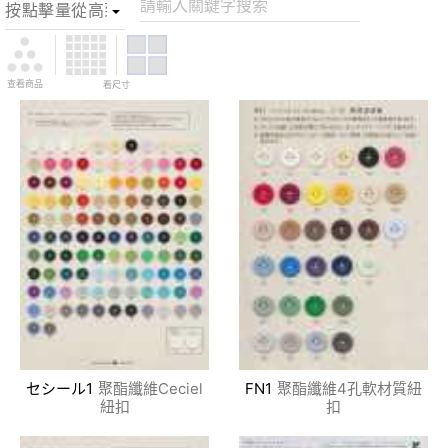
請輸入關鍵字搜索
查看商品
看尺寸
セシール1
聚酯纖維Ceciel
FN1
聚酯纖維4孔軟材質紐
紐扣
扣