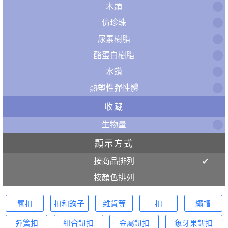
木頭
仿珍珠
尿素樹脂
酪蛋白樹脂
水鑽
熱塑性彈性體
收藏
生物量
顯示方式
按商品排列
按顏色排列
羈扣
扣和鉤子
雜貨等
扣
繩帽
彈簧扣
組合鈕扣
金屬鈕扣
象牙果鈕扣