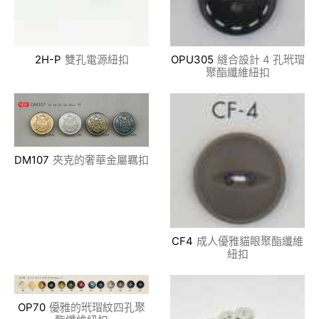
2H-P
雙孔電源紐扣
OPU305
縫合設計 4 孔玳瑁
聚酯纖維紐扣
DM107
夾克的奢華金屬羈扣
CF4
成人優雅貓眼聚酯纖維
紐扣
OP70
優雅的玳瑁紋四孔聚