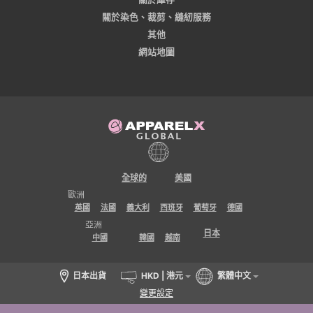
關於染色、裁剪、縫紉服務
其他
網站地圖
全球的
美國
歐洲
英國
法國
義大利
西班牙
葡萄牙
德國
亞洲
日本
中國
韓國
越南
日本出貨
HKD | 港元
繁體中文
變更設定