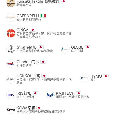
Fujisaki Textile 藤崎纖維
針織專門家
GAFFORELLI
義大利紐扣製造商
GINGA
志村的自有品牌，是一家經營合成皮革等
的專業貿易公司。
Giraffe紐扣
GLOBE
日本尿素紐扣的經典製造商
印花布料
Gondola商事
扣件製造者
HOKKOH北高
HYMO
主要採用棉質材料，擁有許多獨特的印花
襯布
圖案
IRIS紐扣
KAJITECH
紐扣/五金配件
塑膠扣件及其他服裝材料
KOWA幸和
主營家居裝用等各種紡織品的製造商