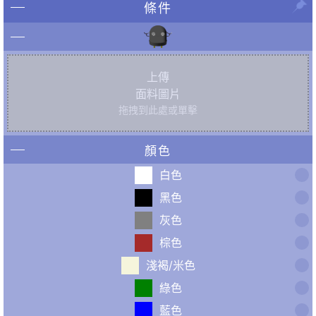
條件
上傳
面料圖片
拖拽到此處或單擊
顏色
白色
黑色
灰色
棕色
淺褐/米色
綠色
藍色