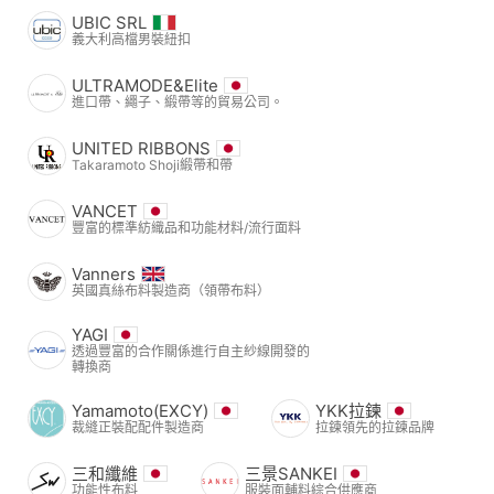
UBIC SRL
義大利高檔男裝紐扣
ULTRAMODE&Elite
進口帶、繩子、緞帶等的貿易公司。
UNITED RIBBONS
Takaramoto Shoji緞帶和帶
VANCET
豐富的標準紡織品和功能材料/流行面料
Vanners
英國真絲布料製造商（領帶布料）
YAGI
透過豐富的合作關係進行自主紗線開發的
轉換商
Yamamoto(EXCY)
YKK拉鍊
裁縫正裝配配件製造商
拉鍊領先的拉鍊品牌
三和纖維
三景SANKEI
功能性布料
服裝面輔料綜合供應商