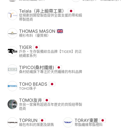
Telala（井上緞帶工業）
從規劃到開發製造提供全面支援的帶和緞
帶製造商
THOMAS MASON
襯衫布料（優質棉）
TIGER
戶外・生存裝備綜合品牌【TIGER】的正
統繩索系列
TIPICO(桑村纖維)
桑村紡織旗下專注於天然纖維的布料品牌
TOHO BEADS
TOHO珠子
TOMOI友井
奈良一家擁有超過百年歷史的貝殼紐帶製
造商
TOPRUN
TORAY東麗
箱包布料的策劃及銷售
聚酯纖維聚酯裡料