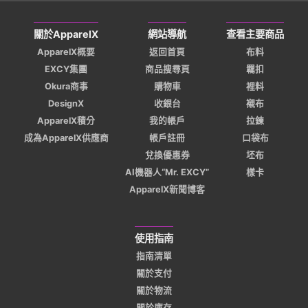
關於ApparelX
網站導航
查看主要商品
ApparelX概要
返回首頁
布料
EXCY集團
商品搜尋頁
羈扣
Okura商事
購物車
裡料
DesignX
收銀台
襯布
ApparelX積分
我的帳戶
拉鍊
成為ApparelX供應商
帳戶註冊
口袋布
兌換優惠券
坯布
AI機器人“Mr. EXCY”
樣卡
ApparelX新聞博客
使用指南
指南清單
關於支付
關於物流
關於庫存