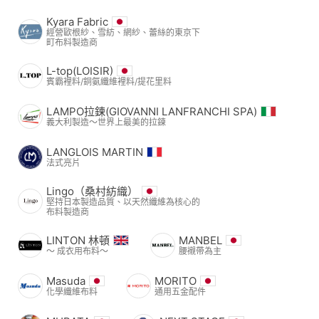
Kyara Fabric
經營歐根紗、雪紡、網紗、蕾絲的東京下
町布料製造商
L-top(LOISIR)
賓霸裡料/銅氨纖維裡料/提花里料
LAMPO拉鍊(GIOVANNI LANFRANCHI SPA)
義大利製造～世界上最美的拉鍊
LANGLOIS MARTIN
法式亮片
Lingo（桑村紡織）
堅持日本製造品質、以天然纖維為核心的
布料製造商
LINTON 林頓
MANBEL
〜 成衣用布料〜
腰襯帶為主
Masuda
MORITO
化學纖維布料
通用五金配件