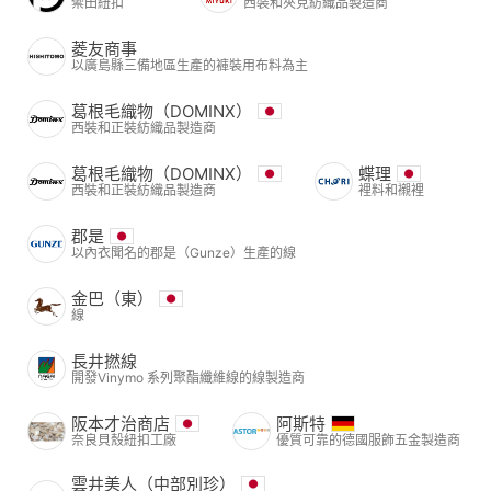
禦田紐扣
西裝和夾克紡織品製造商
菱友商事
以廣島縣三備地區生產的褲裝用布料為主
葛根毛織物（DOMINX）
西裝和正裝紡織品製造商
葛根毛織物（DOMINX）
蝶理
西裝和正裝紡織品製造商
裡料和襯裡
郡是
以內衣聞名的郡是（Gunze）生產的線
金巴（東）
線
長井撚線
開發Vinymo 系列聚酯纖維線的線製造商
阪本才治商店
阿斯特
奈良貝殼紐扣工廠
優質可靠的德國服飾五金製造商
雲井美人（中部別珍）