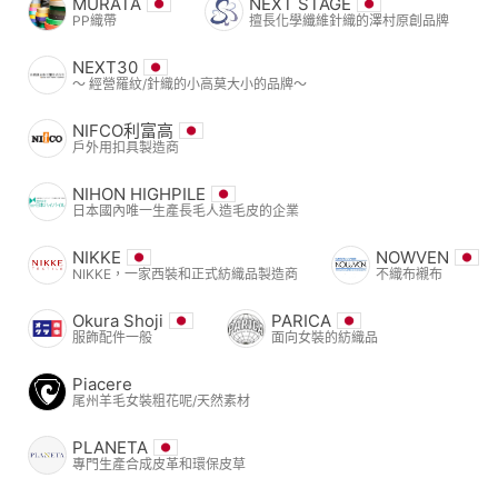
MURATA
NEXT STAGE
PP織帶
擅長化學纖維針織的澤村原創品牌
NEXT30
〜 經營羅紋/針織的小高莫大小的品牌〜
NIFCO利富高
戶外用扣具製造商
NIHON HIGHPILE
日本國內唯一生產長毛人造毛皮的企業
NIKKE
NOWVEN
NIKKE，一家西裝和正式紡織品製造商
不織布襯布
Okura Shoji
PARICA
服飾配件一般
面向女裝的紡織品
Piacere
尾州羊毛女裝粗花呢/天然素材
PLANETA
專門生產合成皮革和環保皮草