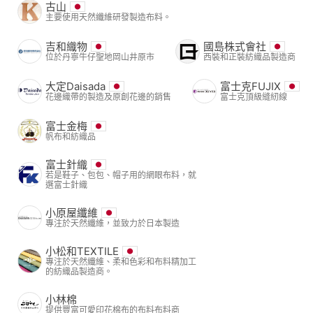
古山
主要使用天然纖維研發製造布料。
吉和織物
國島株式會社
位於丹寧牛仔聖地岡山井原市
西裝和正裝紡織品製造商
大定Daisada
富士克FUJIX
花邊織帶的製造及原創花邊的銷售
富士克頂級縫紉線
富士金梅
帆布和紡織品
富士針織
若是鞋子、包包、帽子用的網眼布料，就
選富士針織
小原屋纖維
專注於天然纖維，並致力於日本製造
小松和TEXTILE
專注於天然纖維、柔和色彩和布料精加工
的紡織品製造商。
小林棉
提供豐富可愛印花棉布的布料布料商