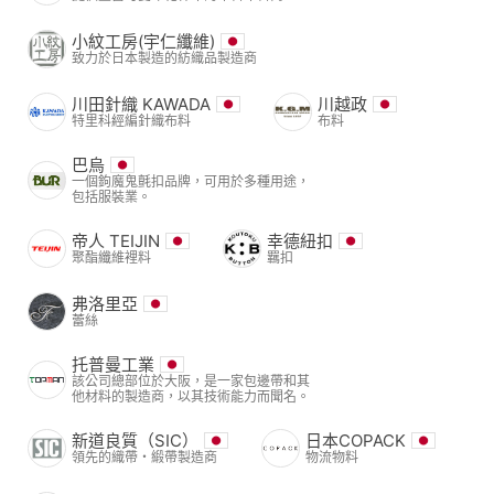
小紋工房(宇仁纖維)
致力於日本製造的紡織品製造商
川田針織 KAWADA
川越政
特里科經編針織布料
布料
巴烏
一個鉤魔鬼氈扣品牌，可用於多種用途，
包括服裝業。
帝人 TEIJIN
幸德紐扣
聚酯纖維裡料
羈扣
弗洛里亞
蕾絲
托普曼工業
該公司總部位於大阪，是一家包邊帶和其
他材料的製造商，以其技術能力而聞名。
新道良質（SIC）
日本COPACK
領先的織帶・緞帶製造商
物流物料