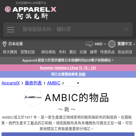
全球面輔料BtoB採購平台
日本出貨
HKD
繁體中文
再次購買
瀏覽紀錄
網站導航
布料
羈扣
拉鍊
織帶
特價商品
新品到貨
ApparelX是致力於提供優質日本面輔料的B2B電子商務網站。
Summer Holidays (Aug 11, 13 - 14)
現已支援價格搜尋
詳細
›
›
›
ApparelX
廠商列表
AMBIC
AMBIC的物品
〜 氈 〜
AMBIC成立於1917 年，是一家生產廣泛領域使用的氈和無紡布的製造商。在服裝
業，我們生產手工藝品的芯和氈。領底氈氈布具有多種顏色可選且正反一樣，可完
美地精加工男裝最重要部分領芯。