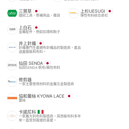
三葉草
上杉UESUGI
縫紉工具、修補用品、雜貨
彈性布料綜合商社
上白石
金屬配件，例如扣環和鉤子
井上針織
針織專門生產網布針織品的製造商，產品
涵蓋服裝和布料。
仙田 SENDA
仙田SENDA 帆布/箱包布料
修剪器
一家主要使用材料的金屬五金製造商
協和蕾絲 KYOWA LACE
蕾絲
卡諾尼科
一家義大利布料製造商，其西裝布料多年
來一直受到裁縫的喜愛。