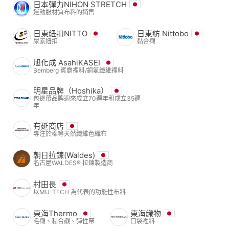
日本彈力NIHON STRETCH
運動服材質布料的銷售
日東紐扣NITTO
日東紡 Nittobo
尿素紐扣
黏合襯
旭化成 AsahiKASEI
Bemberg 賓霸裡料/銅氨纖維裡料
明星品牌（Hoshika）
包邊帶品牌迎來成立70週年和成立35週
年
有延商店
專注於棉等天然纖維色織布
朝日拉鍊(Waldes)
名古屋WALDES® 拉鍊製造商
村田長
以MU-TECH 為代表的功能性布料
東海Thermo
東海織物
毛襯、黏合襯、彈性帶
口袋裡料