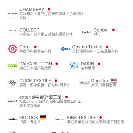
CHAMBRAY
常服布料，專門生產天然纖維，色織襯衫
布料。
COLLECT
Conbel
丹寧布，具有復古感和永續環保性
襯布
Coral
Cosmo Textile
舞台佈料和女裝布料
主打棉質布料，工裝風格布料
DAIYA BUTTON
DARIN
知名日本紐扣製造商
裝飾織帶
DUCK TEXTILE
Duraflex
廣島・備中備後牛仔布料/丹寧布
美國扣具製造商
exterial中野針織工業
推出exterial品牌的和歌山縣高野口町工
藝毛皮製造商
FIDLOCK
FINE TEXTILE
扣具，五金件
專注於羊毛材質的女裝紡織品製造商