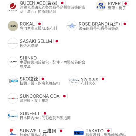
QUEEN ACE(葛西)
RIVER
經營充滿講究的各類織帶企劃與製造的廠
織帶，繩子
商「葛西」的原創品牌
ROKAL
ROSE BRAND(丸進)
專門生產軍服/工裝布料
領先的織帶和緞帶製造商
SASAKI SELLM
佐佐木紡織
SHINKO
主要經營用於箱包、配件、內裝裝飾的合
成皮革
SKO拉鍊
styletex
拉鍊、帶、鉤魔鬼氈黏扣
布料大衣
SUNCORONA ODA
歐根紗，女士布料
SUNFELT
日本國內No.1的彩色氈布製造商
SUNWELL 三維爾
TAKATO
綜合紡織品/布料
銅氨裡料、聚酯纖維裡料