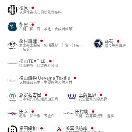
松原
以彈性為核心的功能性布料
柴屋
布料（棉、麻、羊毛、合成纖維等）
桑村纖維
森菊
女士男士服裝，包括襯衫、外套、洋裝、
擅長天然纖維
下裝等。
植山TEXTILE
植山的旗下口袋裡料分部
植山織物 Ueyama Textile
以棉織品為主，主要經營天然素材
瀧定名古屋
王牌皇冠
日本領先的紡織品加工商
安全優質的線品牌
田幸
田村駒
毛襯、黏合襯、五金件
布料、裁剪與縫製、裡料
禦田紐扣
美雪毛紡廠