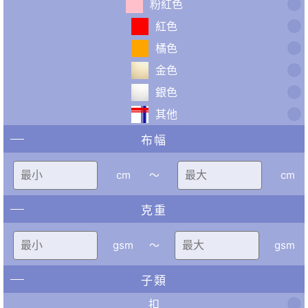
粉紅色
紅色
橘色
金色
銀色
其他
布幅
cm
〜
cm
克重
gsm
〜
gsm
子類
扣