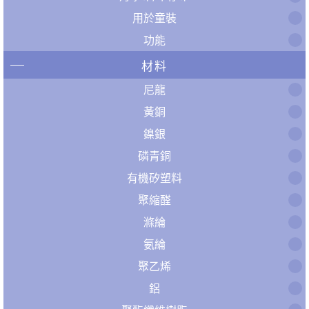
用於童裝
功能
材料
尼龍
黃銅
鎳銀
磷青銅
有機矽塑料
聚縮醛
滌綸
氨綸
聚乙烯
鋁