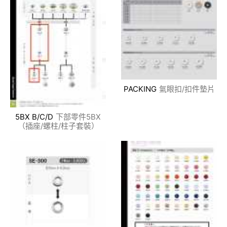
PACKING
氣眼扣/扣件墊片
5BX B/C/D
下部零件5BX
（插座/螺柱/柱子套裝）