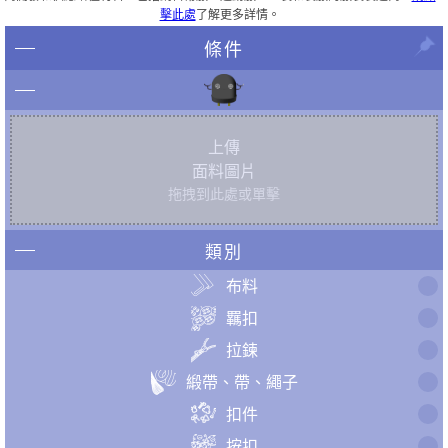
擊此處
了解更多詳情。
條件
上傳
面料圖片
拖拽到此處或單擊
類別
布料
羈扣
拉鍊
緞帶、帶、繩子
扣件
按扣