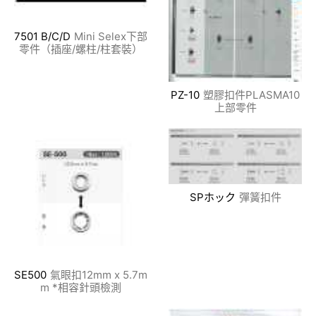
7501 B/C/D
Mini Selex下部
零件（插座/螺柱/柱套裝）
PZ-10
塑膠扣件PLASMA10
上部零件
SPホック
彈簧扣件
SE500
氣眼扣12mm x 5.7m
m *相容針頭檢測