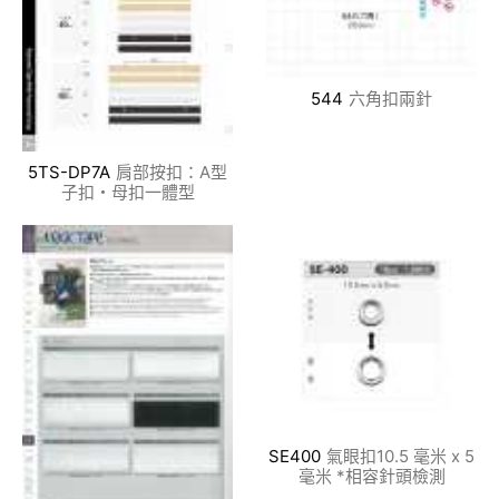
544
六角扣兩針
5TS-DP7A
肩部按扣：A型
子扣・母扣一體型
SE400
氣眼扣10.5 毫米 x 5
毫米 *相容針頭檢測