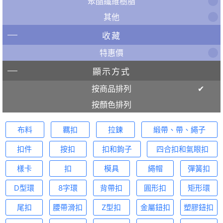
聚酯纖維樹脂
其他
收藏
特惠價
顯示方式
按商品排列
按顏色排列
布料
羈扣
拉鍊
緞帶、帶、繩子
扣件
按扣
扣和鉤子
四合扣和氣眼扣
樣卡
扣
模具
繩帽
彈簧扣
D型環
8字環
背帶扣
圓形扣
矩形環
尾扣
腰帶滑扣
Z型扣
金屬鈕扣
塑膠鈕扣