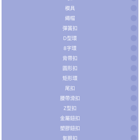
模具
繩帽
彈簧扣
D型環
8字環
背帶扣
圓形扣
矩形環
尾扣
腰帶滑扣
Z型扣
金屬鈕扣
塑膠鈕扣
氣眼扣