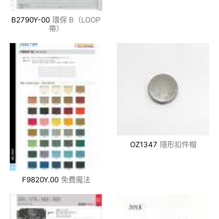
B2790Y-00
環保 B（LOOP
帶）
OZ1347
隱形扣件帽
F9820Y.00
免費魔法