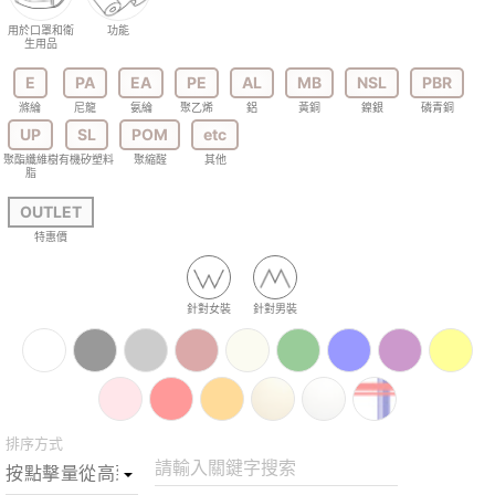
用於口罩和衛
功能
生用品
E
PA
EA
PE
AL
MB
NSL
PBR
滌綸
尼龍
氨綸
聚乙烯
鋁
黃銅
鎳銀
磷青銅
UP
SL
POM
etc
聚酯纖維樹
有機矽塑料
聚縮醛
其他
脂
OUTLET
特惠價
針對女裝
針對男裝
排序方式
請輸入關鍵字搜索