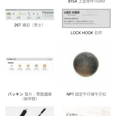
815A
上部零件15MM
267
褲扣（男士）
LOCK HOOK
扣件
パッキン
墊片：聚酯纖維
NP1
固定牛仔褲牛仔扣
（無甲醛）