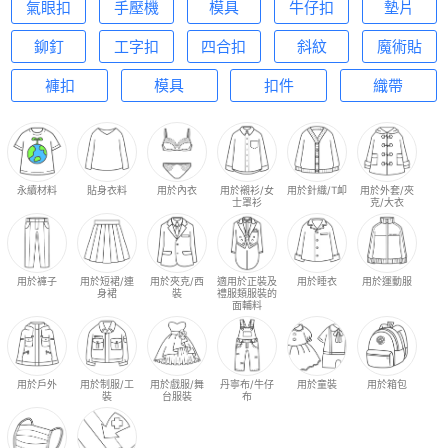
氣眼扣
手壓機
模具
牛仔扣
墊片
鉚釘
工字扣
四合扣
斜紋
魔術貼
褲扣
模具
扣件
織帶
永續材料
貼身衣料
用於內衣
用於襯衫/女
用於針織/T卹
用於外套/夾
士罩衫
克/大衣
用於褲子
用於短裙/連
用於夾克/西
適用於正裝及
用於睡衣
用於運動服
身裙
裝
禮服類服裝的
面輔料
用於戶外
用於制服/工
用於戲服/舞
丹寧布/牛仔
用於童裝
用於箱包
裝
台服裝
布