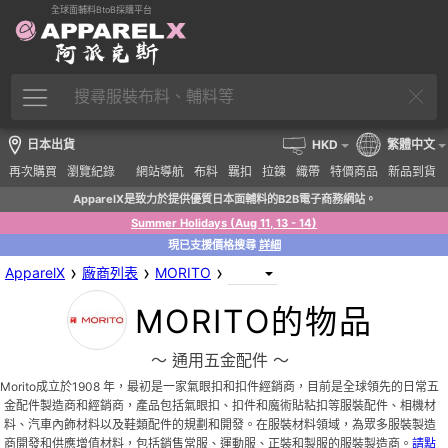
全球面輔料BtoB採購平台
日本出貨
HKD
繁體中文
再次購買
瀏覽紀錄
網站導航
布料
羈扣
拉鍊
織帶
特價商品
新品到貨
ApparelX是致力於提供優質日本面輔料的B2B電子商務網站。
Summer Holidays (Aug 11, 13 - 14)
現已支援價格搜尋
詳細
›
›
›
ApparelX
廠商列表
MORITO
MORITO的物品
〜 通用五金配件 〜
Morito成立於1908 年，最初是一家氣眼扣和扣件經銷商，目前是全球領先的日常五
金配件製造商和經銷商，產品包括氣眼扣、扣件和魔術貼粘扣等服裝配件、相機材
料、汽車內飾材料以及鞋類配件的規劃和開發。在服裝材料領域，為眾多服裝製造
商開發和供應增值材料，包括銷售常服、運動服、正裝和製服的服裝製造商。
請點