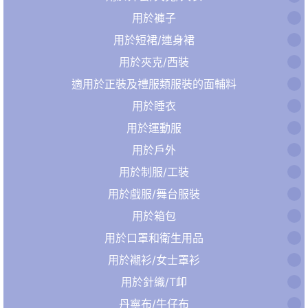
用於褲子
用於短裙/連身裙
用於夾克/西裝
適用於正裝及禮服類服裝的面輔料
用於睡衣
用於運動服
用於戶外
用於制服/工裝
用於戲服/舞台服裝
用於箱包
用於口罩和衛生用品
用於襯衫/女士罩衫
用於針織/T卹
丹寧布/牛仔布