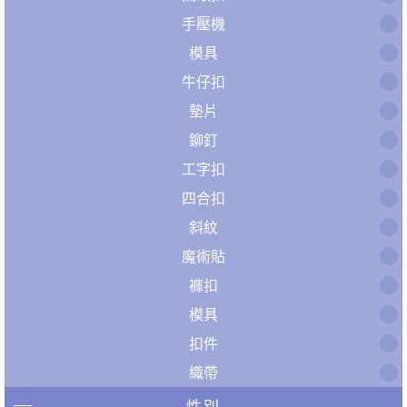
手壓機
模具
牛仔扣
墊片
鉚釘
工字扣
四合扣
斜紋
魔術貼
褲扣
模具
扣件
織帶
性別