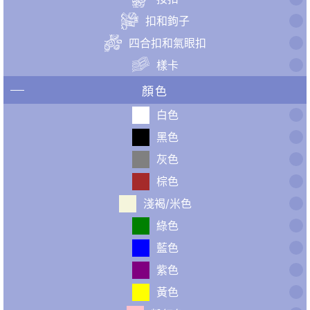
扣和鉤子
四合扣和氣眼扣
樣卡
顏色
白色
黑色
灰色
棕色
淺褐/米色
綠色
藍色
紫色
黃色