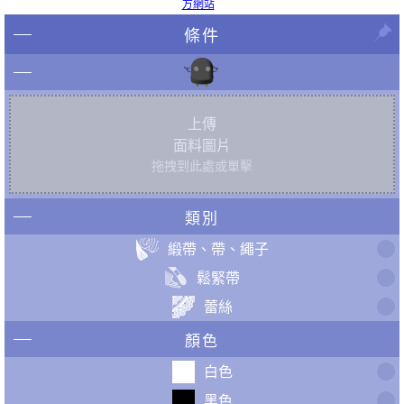
方網站
條件
上傳
面料圖片
拖拽到此處或單擊
類別
緞帶、帶、繩子
鬆緊帶
蕾絲
顏色
白色
黑色