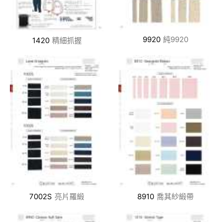
9920
純9920
1420
精細抓握
7002S
亮片羅緞
8910
喬其紗緞帶