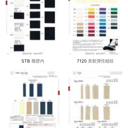
STB
橡膠內
7120
柔軟彈性緞紋