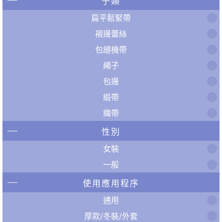
子類
扁平鬆緊帶
褶邊蕾絲
包縫機帶
繩子
包邊
緞帶
織帶
性別
女裝
一般
使用應用程序
通用
厚款/冬裝/外套