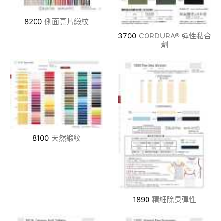
8200
側面亮片緞紋
3700
CORDURA®︎ 彈性黏合
劑
8100
天然緞紋
1890
精細除臭彈性