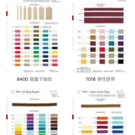
8400
陽離子緞紋
1016
彈性膠帶