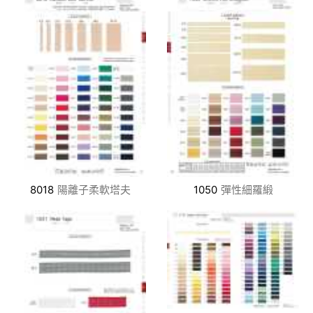
8018
陽離子柔軟塔夫
1050
彈性細羅緞