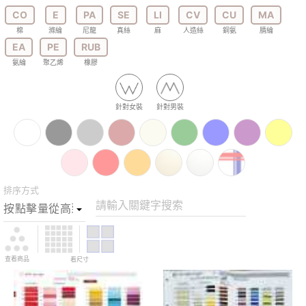
CO
E
PA
SE
LI
CV
CU
MA
棉
滌綸
尼龍
真絲
麻
人造絲
銅氨
腈綸
EA
PE
RUB
氨綸
聚乙烯
橡膠
針對女裝
針對男裝
排序方式
請輸入關鍵字搜索
查看商品
看尺寸