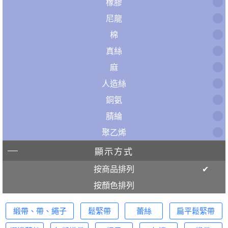
橡膠
尼龍
棉
真絲
麻
人造絲
銅氨
腈綸
聚乙烯
顯示方式
按商品排列
按顏色排列
緞帶、帶、繩子
鬆緊帶
蕾絲
扁平鬆緊帶