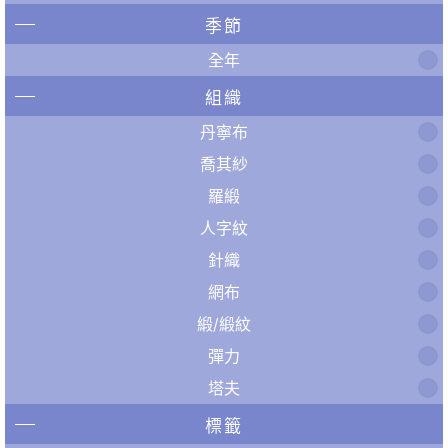
季節
全年
組織
丹寧布
喬其紗
羅緞
人字紋
針織
網布
緞/緞紋
彈力
塔夫
標籤