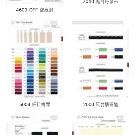
7040
縫合丹寧布
4600-OFF
空氣網
5004
細拉舍爾
2000
反射器管道