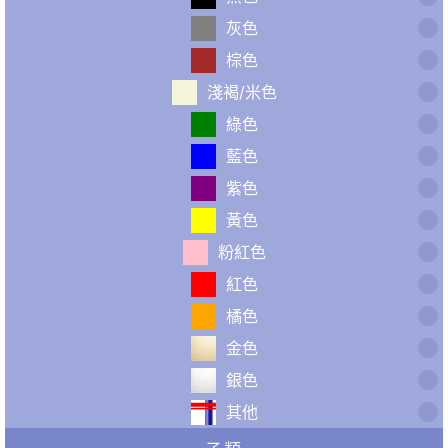
灰色
棕色
淺褐/米色
綠色
藍色
紫色
黃色
粉紅色
紅色
橘色
金色
銀色
其他