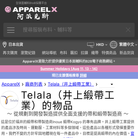
全球面輔料BtoB採購平台
日本出貨
HKD
繁體中文
再次購買
瀏覽紀錄
網站導航
布料
羈扣
拉鍊
織帶
特價商品
新品到貨
ApparelX是致力於提供優質日本面輔料的B2B電子商務網站。
Summer Holidays (Aug 11, 13 - 14)
現已支援價格搜尋
詳細
›
›
›
ApparelX
廠商列表
Telala（井上緞帶工業）
Telala（井上緞帶工
業）的物品
〜 從規劃到開發製造提供全面支援的帶和緞帶製造商 〜
這是位於福井的緞帶和帶製造商Inoue 緞帶Kogyo 的專有品牌。井上緞帶工業提供
的產品涉及時尚、運動服、工業材料等多個領域，這些產品以各種形式發揮重要作
用。我們不變的方針牢固地體現在每一件產品中，目標是提高緞帶的內在價值。
官