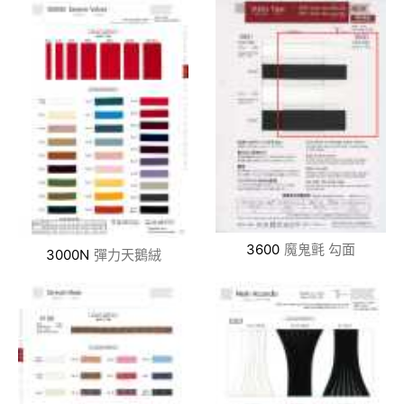
3600
魔鬼氈 勾面
3000N
彈力天鵝絨