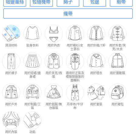
褶邊蕾絲
包縫機帶
繩子
包邊
緞帶
織帶
清涼材料
貼身衣料
用於內衣
用於襯衫/女
用於針織/T卹
用於外套/夾
士罩衫
克/大衣
用於褲子
用於短裙/連
用於夾克/西
適用於正裝及
用於睡衣
用於運動服
身裙
裝
禮服類服裝的
面輔料
用於戶外
用於制服/工
用於戲服/舞
丹寧布/牛仔
用於童裝
用於箱包
裝
台服裝
布
用於內裝
功能