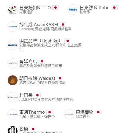
日東紐扣NITTO
日東紡 Nittobo
尿素紐扣
黏合襯
旭化成 AsahiKASEI
Bemberg 賓霸裡料/銅氨纖維裡料
明星品牌（Hoshika）
包邊帶品牌迎來成立70週年和成立35週
年
有延商店
專注於棉等天然纖維色織布
朝日拉鍊(Waldes)
名古屋WALDES® 拉鍊製造商
村田長
以MU-TECH 為代表的功能性布料
東海Thermo
東海織物
毛襯、黏合襯、彈性帶
口袋裡料
松原