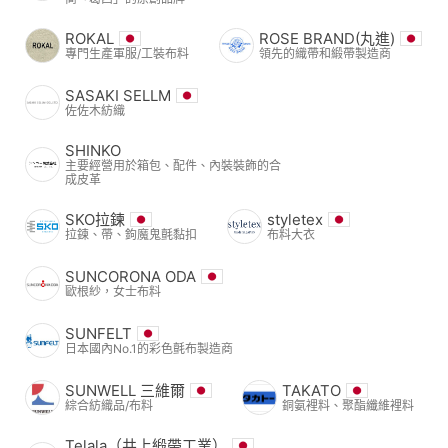
ROKAL
ROSE BRAND(丸進)
專門生產軍服/工裝布料
領先的織帶和緞帶製造商
SASAKI SELLM
佐佐木紡織
SHINKO
主要經營用於箱包、配件、內裝裝飾的合
成皮革
SKO拉鍊
styletex
拉鍊、帶、鉤魔鬼氈黏扣
布料大衣
SUNCORONA ODA
歐根紗，女士布料
SUNFELT
日本國內No.1的彩色氈布製造商
SUNWELL 三維爾
TAKATO
綜合紡織品/布料
銅氨裡料、聚酯纖維裡料
Telala（井上緞帶工業）