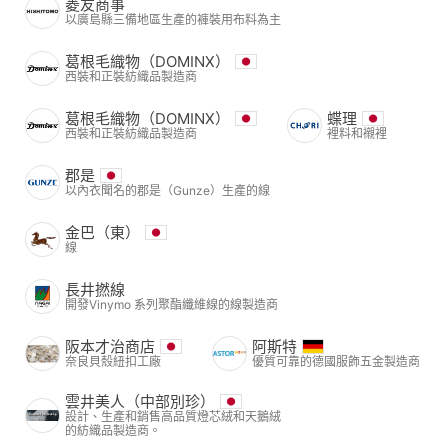
菱友商事
以廣島縣三備地區生產的褲裝用布料為主
葛根毛織物（DOMINX）
西裝和正裝紡織品製造商
葛根毛織物（DOMINX）
蝶理
西裝和正裝紡織品製造商
裡料和襯裡
郡是
以內衣聞名的郡是（Gunze）生產的線
金巴（東）
線
長井撚線
開發Vinymo 系列聚酯纖維線的線製造商
阪本才治商店
阿斯特
奈良貝殼紐扣工廠
優質可靠的德國服飾五金製造商
雲井美人（中部別珍）
設計、生產和銷售高品質燈芯絨和天鵝絨
的紡織品製造商。