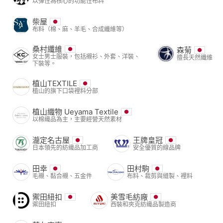
以彈性為核心的功能性布料
柴屋
布料（棉、麻、羊毛、合成纖維等）
桑村纖維
森菊
女士男士服裝，包括襯衫、外套、洋裝、
擅長天然纖維
下裝等。
植山TEXTILE
植山的旗下口袋裡料分部
植山織物 Ueyama Textile
以棉織品為主，主要經營天然素材
瀧定名古屋
王牌皇冠
日本領先的紡織品加工商
安全優質的線品牌
田幸
田村駒
毛襯、黏合襯、五金件
布料、裁剪與縫製、裡料
禦田紐扣
美雪毛紡廠
禦田紐扣
西裝和夾克紡織品製造商