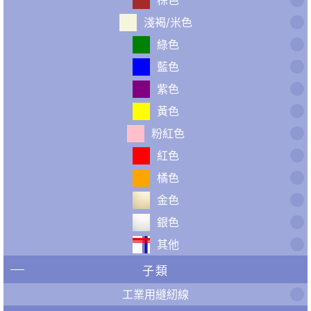
淺褐/米色
綠色
藍色
紫色
黃色
粉紅色
紅色
橘色
金色
銀色
其他
子類
工業用縫紉線