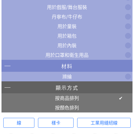
用於戲服/舞台服裝
丹寧布/牛仔布
用於童裝
用於箱包
用於內裝
用於口罩和衛生用品
材料
滌綸
顯示方式
按商品排列
按顏色排列
線
樣卡
工業用縫紉線