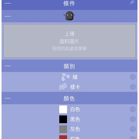
條件
上傳
面料圖片
拖拽到此處或單擊
類別
線
樣卡
顏色
白色
黑色
灰色
棕色