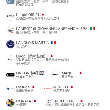
經營歐根紗、雪紡、網紗、蕾絲的東京下
町布料製造商
L-top(LOISIR)
賓霸裡料/銅氨纖維裡料/提花里料
LAMPO拉鍊(GIOVANNI LANFRANCHI SPA)
義大利製造～世界上最美的拉鍊
LANGLOIS MARTIN
法式亮片
Lingo（桑村紡織）
堅持日本製造品質、以天然纖維為核心的
布料製造商
LINTON 林頓
MANBEL
〜 成衣用布料〜
腰襯帶為主
Masuda
MORITO
化學纖維布料
通用五金配件
MURATA
NEXT STAGE
PP織帶
擅長化學纖維針織的澤村原創品牌