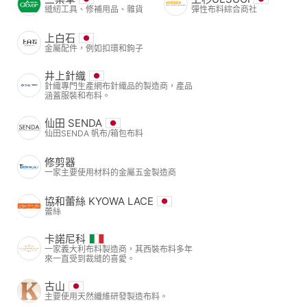
縫紉工具、修補用品、雜貨
彈性布料綜合商社
上白石
金屬配件，例如扣環和鉤子
井上針織
針織專門生產網布針織品的製造商，產品
涵蓋服裝和布料。
仙田 SENDA
仙田SENDA 帆布/箱包布料
修剪器
一家主要使用材料的金屬五金製造商
協和蕾絲 KYOWA LACE
蕾絲
卡諾尼科
一家義大利布料製造商，其西裝布料多年
來一直受到裁縫的喜愛。
古山
主要使用天然纖維研發製造布料。