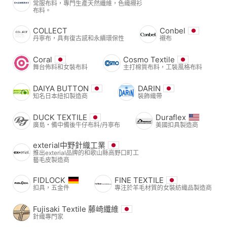
常服布料，專門生產天然纖維，色織襯衫
布料。
COLLECT
Conbel
丹寧布，具有復古感和永續環保性
襯布
Coral
Cosmo Textile
舞台佈料和女裝布料
主打棉質布料，工裝風格布料
DAIYA BUTTON
DARIN
知名日本紐扣製造商
裝飾織帶
DUCK TEXTILE
Duraflex
廣島・備中備後牛仔布料/丹寧布
美國扣具製造商
exterial中野針織工業
推出exterial品牌的和歌山縣高野口町工
藝毛皮製造商
FIDLOCK
FINE TEXTILE
扣具，五金件
專注於羊毛材質的女裝紡織品製造商
Fujisaki Textile 藤崎纖維
針織專門家