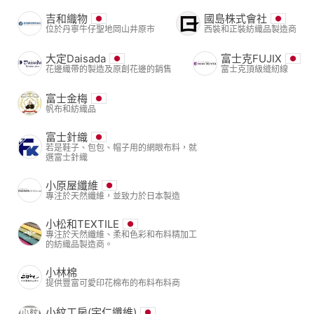
吉和織物
國島株式會社
位於丹寧牛仔聖地岡山井原市
西裝和正裝紡織品製造商
大定Daisada
富士克FUJIX
花邊織帶的製造及原創花邊的銷售
富士克頂級縫紉線
富士金梅
帆布和紡織品
富士針織
若是鞋子、包包、帽子用的網眼布料，就
選富士針織
小原屋纖維
專注於天然纖維，並致力於日本製造
小松和TEXTILE
專注於天然纖維、柔和色彩和布料精加工
的紡織品製造商。
小林棉
提供豐富可愛印花棉布的布料布料商
小紋工房(宇仁纖維)