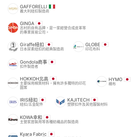
GAFFORELLI
義大利紐扣製造商
GINGA
志村的自有品牌，是一家經營合成皮革等
的專業貿易公司。
Giraffe紐扣
GLOBE
日本尿素紐扣的經典製造商
印花布料
Gondola商事
扣件製造者
HOKKOH北高
HYMO
主要採用棉質材料，擁有許多獨特的印花
襯布
圖案
IRIS紐扣
KAJITECH
紐扣/五金配件
塑膠扣件及其他服裝材料
KOWA幸和
主營家居裝用等各種紡織品的製造商
Kyara Fabric