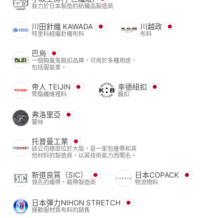
致力於日本製造的紡織品製造商
川田針織 KAWADA
川越政
特里科經編針織布料
布料
巴烏
一個鉤魔鬼氈扣品牌，可用於多種用途，
包括服裝業。
帝人 TEIJIN
幸德紐扣
聚酯纖維裡料
羈扣
弗洛里亞
蕾絲
托普曼工業
該公司總部位於大阪，是一家包邊帶和其
他材料的製造商，以其技術能力而聞名。
新道良質（SIC）
日本COPACK
領先的織帶・緞帶製造商
物流物料
日本彈力NIHON STRETCH
運動服材質布料的銷售