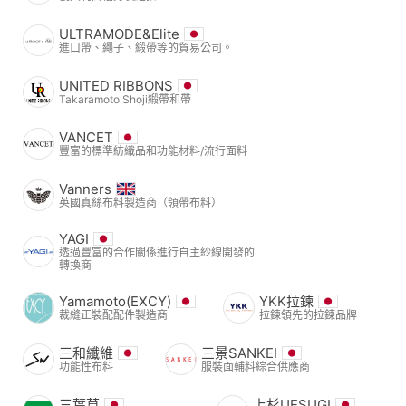
ULTRAMODE&Elite
進口帶、繩子、緞帶等的貿易公司。
UNITED RIBBONS
Takaramoto Shoji緞帶和帶
VANCET
豐富的標準紡織品和功能材料/流行面料
Vanners
英國真絲布料製造商（領帶布料）
YAGI
透過豐富的合作關係進行自主紗線開發的
轉換商
Yamamoto(EXCY)
YKK拉鍊
裁縫正裝配配件製造商
拉鍊領先的拉鍊品牌
三和纖維
三景SANKEI
功能性布料
服裝面輔料綜合供應商
三葉草
上杉UESUGI