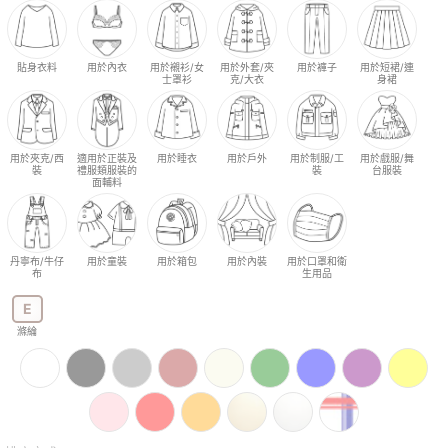
貼身衣料
用於內衣
用於襯衫/女
用於外套/夾
用於褲子
用於短裙/連
士罩衫
克/大衣
身裙
用於夾克/西
適用於正裝及
用於睡衣
用於戶外
用於制服/工
用於戲服/舞
裝
禮服類服裝的
裝
台服裝
面輔料
丹寧布/牛仔
用於童裝
用於箱包
用於內裝
用於口罩和衛
布
生用品
E
滌綸