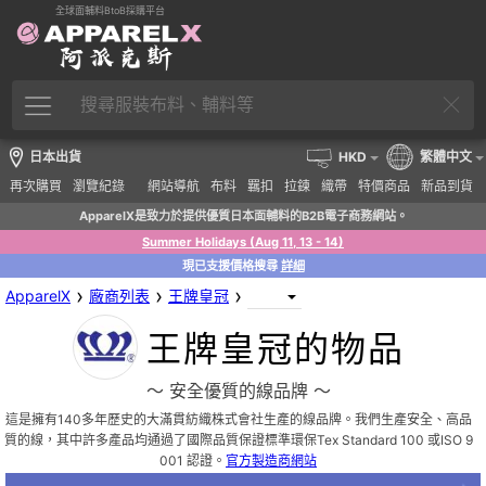
全球面輔料BtoB採購平台
日本出貨
HKD
繁體中文
再次購買
瀏覽紀錄
網站導航
布料
羈扣
拉鍊
織帶
特價商品
新品到貨
ApparelX是致力於提供優質日本面輔料的B2B電子商務網站。
Summer Holidays (Aug 11, 13 - 14)
現已支援價格搜尋
詳細
›
›
›
ApparelX
廠商列表
王牌皇冠
王牌皇冠的物品
〜 安全優質的線品牌 〜
這是擁有140多年歷史的大滿貫紡織株式會社生產的線品牌。我們生產安全、高品
質的線，其中許多產品均通過了國際品質保證標準環保Tex Standard 100 或ISO 9
001 認證。
官方製造商網站