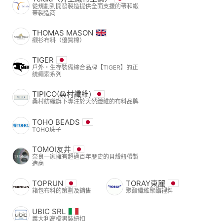
從規劃到開發製造提供全面支援的帶和緞
帶製造商
THOMAS MASON
襯衫布料（優質棉）
TIGER
戶外・生存裝備綜合品牌【TIGER】的正
統繩索系列
TIPICO(桑村纖維)
桑村紡織旗下專注於天然纖維的布料品牌
TOHO BEADS
TOHO珠子
TOMOI友井
奈良一家擁有超過百年歷史的貝殼紐帶製
造商
TOPRUN
TORAY東麗
箱包布料的策劃及銷售
聚酯纖維聚酯裡料
UBIC SRL
義大利高檔男裝紐扣