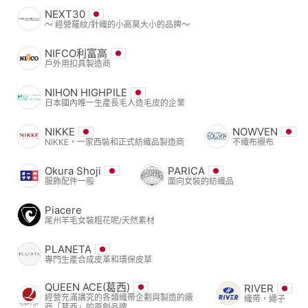
NEXT30
〜 經營羅紋/針織的小高莫大小的品牌〜
NIFCO利富高
戶外用扣具製造商
NIHON HIGHPILE
日本國內唯一生產長毛人造毛皮的企業
NIKKE
NOWVEN
NIKKE，一家西裝和正式紡織品製造商
不織布襯布
Okura Shoji
PARICA
服飾配件一般
面向女裝的紡織品
Piacere
尾州羊毛女裝粗花呢/天然素材
PLANETA
專門生產合成皮革和環保皮草
QUEEN ACE(葛西)
RIVER
經營充滿講究的各類織帶企劃與製造的廠
織帶，繩子
商「葛西」的原創品牌