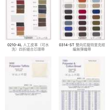
0210-4L
人工皮革（可水
0314-ST
雙向尼龍特里克經
洗）四折縫合芯環帶
編無彈織帶