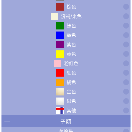
棕色
淺褐/米色
綠色
藍色
紫色
黃色
粉紅色
紅色
橘色
金色
銀色
其他
子類
包邊帶