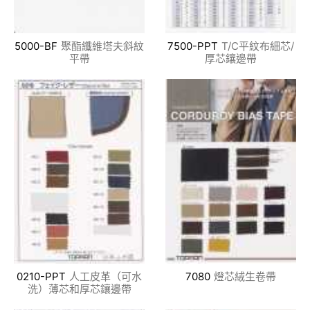
5000-BF
聚酯纖維塔夫斜紋
7500-PPT
T/C平紋布細芯/
平帶
厚芯鑲邊帶
0210-PPT
人工皮革（可水
7080
燈芯絨生卷帶
洗）薄芯和厚芯鑲邊帶