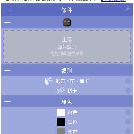
條件
上傳
面料圖片
拖拽到此處或單擊
類別
緞帶、帶、繩子
樣卡
顏色
白色
黑色
灰色