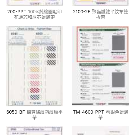
200-PPT
100%純棉圓點印
2100-2F
聚酯纖維平紋布雙
花薄芯和厚芯鑲邊帶
折帶
6050-BF
棉質條紋斜紋扁平
TM-4600-PPT
卷銀色鑲邊
帶
帶