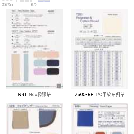
查看商品
看尺寸
NRT
Neo橡膠帶
7500-BF
T/C平紋布斜帶