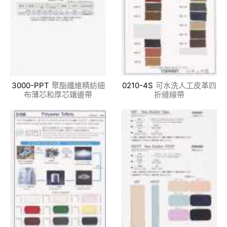
3000-PPT
聚酯纖維精紡細
0210-4S
可水洗人工皮革四
布薄芯和厚芯鑲邊帶
折縫線帶