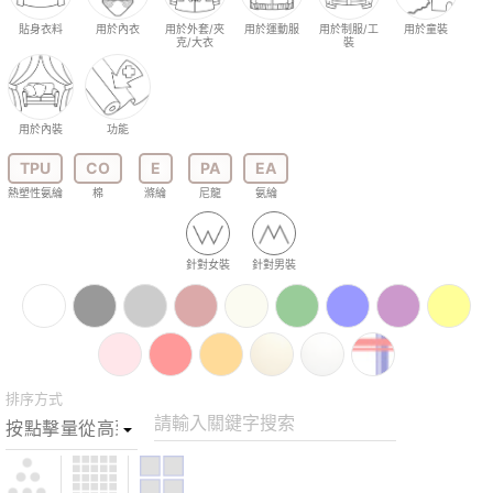
貼身衣料
用於內衣
用於外套/夾
用於運動服
用於制服/工
用於童裝
克/大衣
裝
用於內裝
功能
TPU
CO
E
PA
EA
熱塑性氨綸
棉
滌綸
尼龍
氨綸
針對女裝
針對男裝
排序方式
請輸入關鍵字搜索