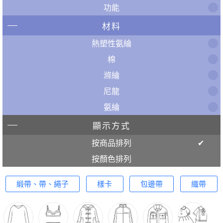
功能
材料
熱塑性氨綸
棉
滌綸
尼龍
氨綸
顯示方式
按商品排列
按顏色排列
緞帶、帶、繩子
樣卡
包邊帶
織帶