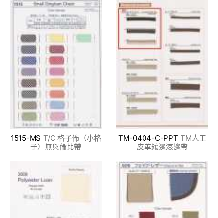
1515-MS
T/C 格子佈（小格
TM-0404-C-PPT
TM人工
子）無與倫比帶
皮革鑲邊滾邊帶