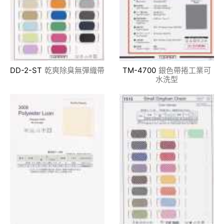
DD-2-ST
乾爽除臭無彈織帶
TM-4700
銀色帶捲工業可
水洗型