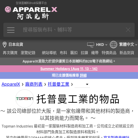
全球面輔料BtoB採購平台
日本出貨
HKD
繁體中文
再次購買
瀏覽紀錄
網站導航
布料
羈扣
拉鍊
織帶
特價商品
新品到貨
ApparelX是致力於提供優質日本面輔料的B2B電子商務網站。
Summer Holidays (Aug 11, 13 - 14)
現已支援價格搜尋
詳細
›
›
›
ApparelX
廠商列表
托普曼工業
托普曼工業的物品
〜 該公司總部位於大阪，是一家包邊帶和其他材料的製造商，
以其技術能力而聞名。 〜
Topman Industries 最初是一家服裝材料製造商和加工商，公司成立之初就設立的
材料部門負責加工和製造原料和配料。
其中包邊帶是TOPMAN的核心產品，受到許多顧客的好評。
官方製造商網站