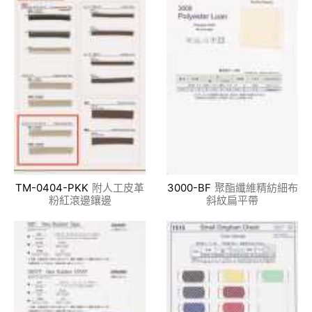
TM-0404-PKK
附人工皮革
3000-BF
聚酯纖維精紡細布
粉紅滾邊鑲邊
斜紋扁平帶