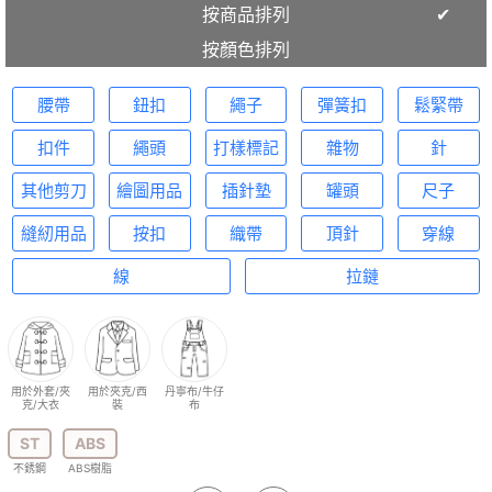
按商品排列
按顏色排列
腰帶
鈕扣
繩子
彈簧扣
鬆緊帶
扣件
繩頭
打樣標記
雜物
針
其他剪刀
繪圖用品
插針墊
罐頭
尺子
縫紉用品
按扣
織帶
頂針
穿線
線
拉鏈
用於外套/夾
用於夾克/西
丹寧布/牛仔
克/大衣
裝
布
ST
ABS
不銹鋼
ABS樹脂