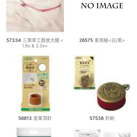
57334
三葉草工藝放大鏡 <
26575
家用線<白/黑>
1.6x & 2.0x>
56813
皮革頂針
57538
針刷