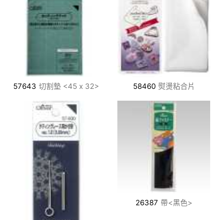
57643
切割墊 <45 x 32>
58460
熨燙粘合片
26387
帶<黑色>