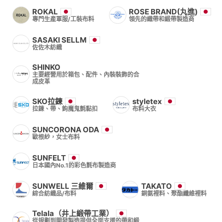
ROKAL
ROSE BRAND(丸進)
專門生產軍服/工裝布料
領先的織帶和緞帶製造商
SASAKI SELLM
佐佐木紡織
SHINKO
主要經營用於箱包、配件、內裝裝飾的合
成皮革
SKO拉鍊
styletex
拉鍊、帶、鉤魔鬼氈黏扣
布料大衣
SUNCORONA ODA
歐根紗，女士布料
SUNFELT
日本國內No.1的彩色氈布製造商
SUNWELL 三維爾
TAKATO
綜合紡織品/布料
銅氨裡料、聚酯纖維裡料
Telala（井上緞帶工業）
從規劃到開發製造提供全面支援的帶和緞