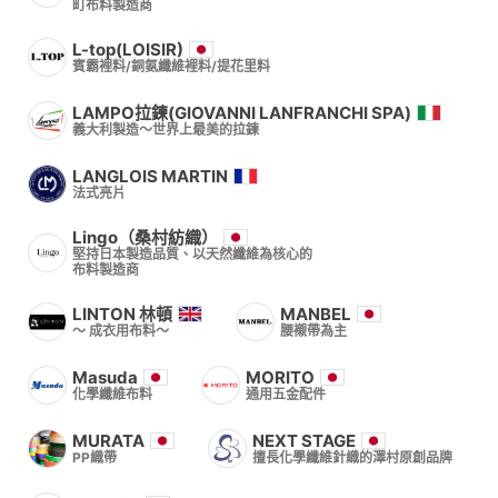
町布料製造商
L-top(LOISIR)
賓霸裡料/銅氨纖維裡料/提花里料
LAMPO拉鍊(GIOVANNI LANFRANCHI SPA)
義大利製造～世界上最美的拉鍊
LANGLOIS MARTIN
法式亮片
Lingo（桑村紡織）
堅持日本製造品質、以天然纖維為核心的
布料製造商
LINTON 林頓
MANBEL
〜 成衣用布料〜
腰襯帶為主
Masuda
MORITO
化學纖維布料
通用五金配件
MURATA
NEXT STAGE
PP織帶
擅長化學纖維針織的澤村原創品牌