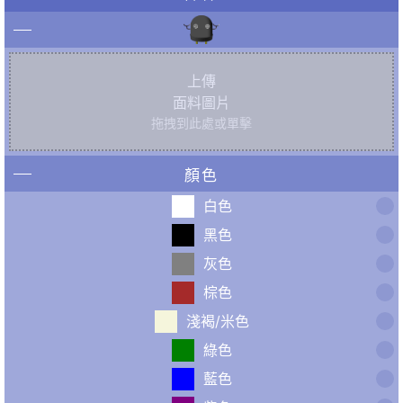
上傳
面料圖片
拖拽到此處或單擊
顏色
白色
黑色
灰色
棕色
淺褐/米色
綠色
藍色