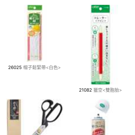
26025
帽子鬆緊帶<白色>
21082
獵空<雙胞胎>