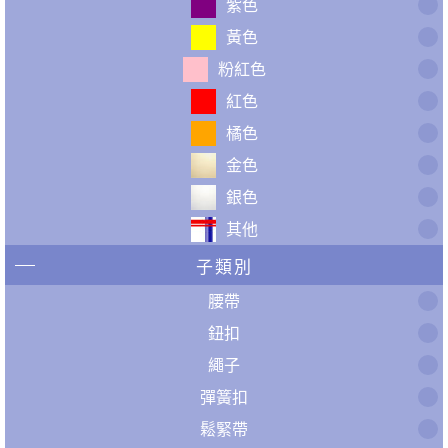
紫色
黃色
粉紅色
紅色
橘色
金色
銀色
其他
子類別
腰帶
鈕扣
繩子
彈簧扣
鬆緊帶