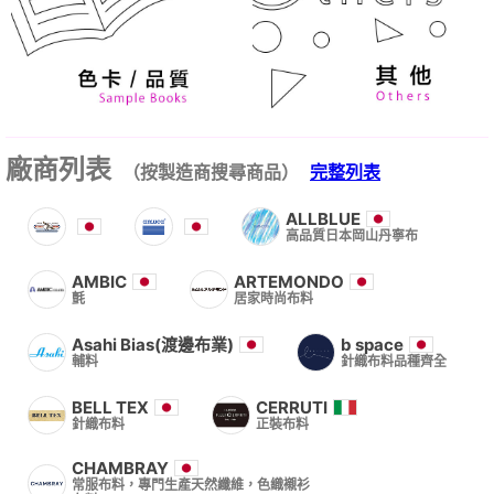
廠商列表
（按製造商搜尋商品）
完整列表
ALLBLUE
高品質日本岡山丹寧布
AMBIC
ARTEMONDO
氈
居家時尚布料
Asahi Bias(渡邊布業)
b space
輔料
針織布料品種齊全
BELL TEX
CERRUTI
針織布料
正裝布料
CHAMBRAY
常服布料，專門生產天然纖維，色織襯衫