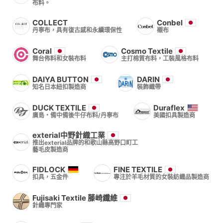
布料。
COLLECT
Conbel
丹寧布，具有復古感和永續環保性
襯布
Coral
Cosmo Textile
舞台佈料和女裝布料
主打棉質布料，工裝風格布料
DAIYA BUTTON
DARIN
知名日本紐扣製造商
裝飾織帶
DUCK TEXTILE
Duraflex
廣島・備中備後牛仔布料/丹寧布
美國扣具製造商
exterial中野針織工業
推出exterial品牌的和歌山縣高野口町工
藝毛皮製造商
FIDLOCK
FINE TEXTILE
扣具，五金件
專注於羊毛材質的女裝紡織品製造商
Fujisaki Textile 藤崎纖維
針織專門家