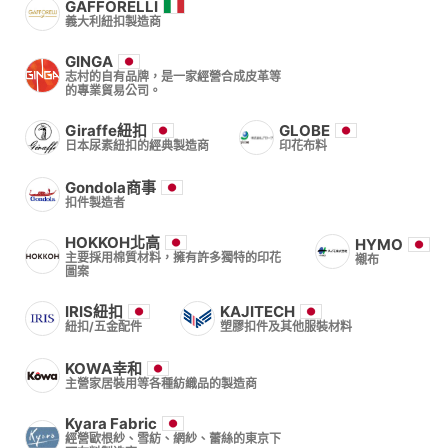
GAFFORELLI
義大利紐扣製造商
GINGA
志村的自有品牌，是一家經營合成皮革等
的專業貿易公司。
Giraffe紐扣
GLOBE
日本尿素紐扣的經典製造商
印花布料
Gondola商事
扣件製造者
HOKKOH北高
HYMO
主要採用棉質材料，擁有許多獨特的印花
襯布
圖案
IRIS紐扣
KAJITECH
紐扣/五金配件
塑膠扣件及其他服裝材料
KOWA幸和
主營家居裝用等各種紡織品的製造商
Kyara Fabric
經營歐根紗、雪紡、網紗、蕾絲的東京下