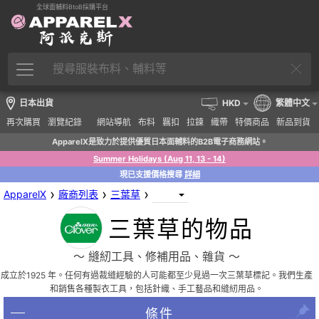
全球面輔料BtoB採購平台
日本出貨
HKD
繁體中文
再次購買
瀏覽紀錄
網站導航
布料
羈扣
拉鍊
織帶
特價商品
新品到貨
ApparelX是致力於提供優質日本面輔料的B2B電子商務網站。
Summer Holidays (Aug 11, 13 - 14)
現已支援價格搜尋
詳細
›
›
›
ApparelX
廠商列表
三葉草
三葉草的物品
〜 縫紉工具、修補用品、雜貨 〜
成立於1925 年。任何有過裁縫經驗的人可能都至少見過一次三葉草標記。我們生產
和銷售各種製衣工具，包括針織、手工藝品和縫紉用品。
條件