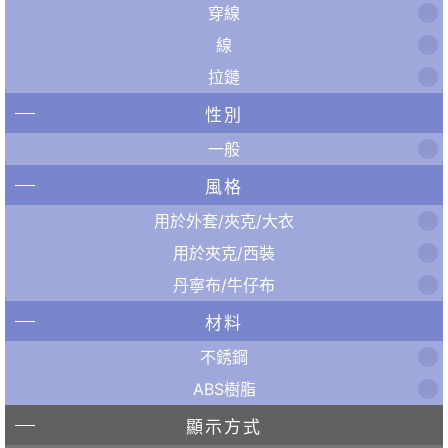
穿線
線
拉鏈
性別
一般
風格
用於外套/夾克/大衣
用於夾克/西裝
丹寧布/牛仔布
材料
不銹鋼
ABS樹脂
顯示方式