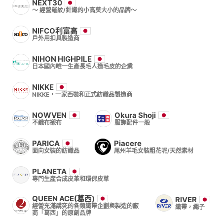
NEXT30
〜 經營羅紋/針織的小高莫大小的品牌〜
NIFCO利富高
戶外用扣具製造商
NIHON HIGHPILE
日本國內唯一生產長毛人造毛皮的企業
NIKKE
NIKKE，一家西裝和正式紡織品製造商
NOWVEN
Okura Shoji
不織布襯布
服飾配件一般
PARICA
Piacere
面向女裝的紡織品
尾州羊毛女裝粗花呢/天然素材
PLANETA
專門生產合成皮革和環保皮草
QUEEN ACE(葛西)
RIVER
經營充滿講究的各類織帶企劃與製造的廠
織帶，繩子
商「葛西」的原創品牌