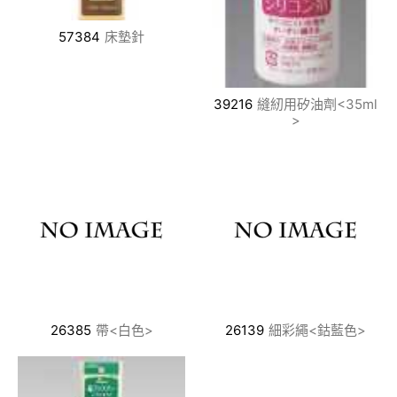
57384
床墊針
39216
縫紉用矽油劑<35ml
>
26385
帶<白色>
26139
細彩繩<鈷藍色>