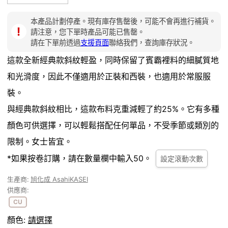
本產品計劃停產。現有庫存售罄後，可能不會再進行補貨。
！
請注意，您下單時產品可能已售罄。
請在下單前透過
支援頁面
聯絡我們，查詢庫存狀況。
這款全新經典款斜紋輕盈，同時保留了賓霸裡料的細膩質地
和光滑度，因此不僅適用於正裝和西裝，也適用於常服服
裝。
與經典款斜紋相比，這款布料克重減輕了約25%。它有多種
顏色可供選擇，可以輕鬆搭配任何單品，不受季節或類別的
限制。女士皆宜。
*如果按卷訂購，請在數量欄中輸入50。
設定滾動次數
生產商:
旭化成 AsahiKASEI
供應商:
CU
顏色:
請選擇