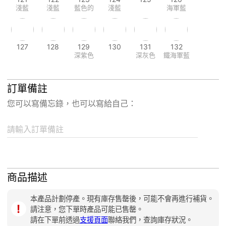
淺藍
淺藍
藍色的
淺藍
海軍藍
127
128
129
130
131
132
深紫色
深灰色
鐵海軍藍
訂單備註
您可以寫備忘錄，也可以寫給自己：
請輸入訂單備註
商品描述
本產品計劃停產。現有庫存售罄後，可能不會再進行補貨。
！
請注意，您下單時產品可能已售罄。
請在下單前透過
支援頁面
聯絡我們，查詢庫存狀況。