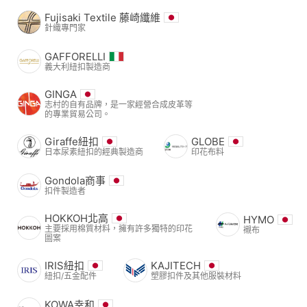
Fujisaki Textile 藤崎纖維
針織專門家
GAFFORELLI
義大利紐扣製造商
GINGA
志村的自有品牌，是一家經營合成皮革等
的專業貿易公司。
Giraffe紐扣
GLOBE
日本尿素紐扣的經典製造商
印花布料
Gondola商事
扣件製造者
HOKKOH北高
HYMO
主要採用棉質材料，擁有許多獨特的印花
襯布
圖案
IRIS紐扣
KAJITECH
紐扣/五金配件
塑膠扣件及其他服裝材料
KOWA幸和