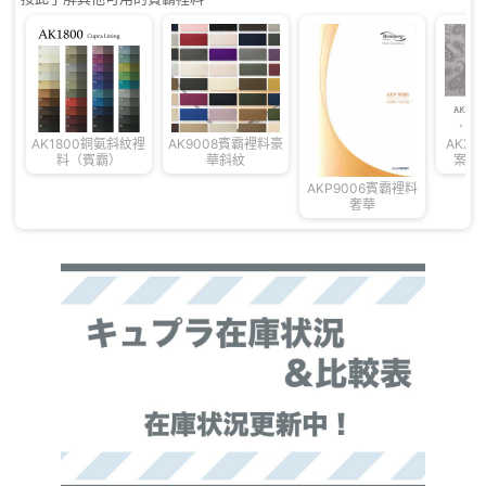
AK1800銅氨斜紋裡
AK9008賓霸裡料豪
AKX1
料（賓霸）
華斜紋
案奢
AKP9006賓霸裡料
奢華