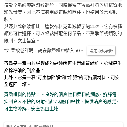
這款全新經典款斜紋輕盈，同時保留了賓霸裡料的細膩質地
和光滑度，因此不僅適用於正裝和西裝，也適用於常服服
裝。
與經典款斜紋相比，這款布料克重減輕了約25%。它有多種
顏色可供選擇，可以輕鬆搭配任何單品，不受季節或類別的
限制。女士皆宜。
*如果按卷訂購，請在數量欄中輸入50。
設定滾動次數
賓霸是一種由棉絨
製成的高純度再生纖維質纖維
，棉絨是生
產棉籽油的副產品。
此外，它是一種“
可生物降解”
和
“堆肥
”的
可持續材料
，可安
全返回土壤。
賓霸裡料的特點： - 良好的滑爽性和柔和的觸感- 抗靜電，
抑制令人不快的粘附- 減少悶熱和粘性，提供清爽的感覺-
可生物降解，安全返回土壤
按此了解其他可用的賓霸裡料