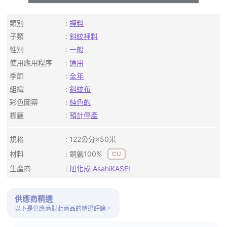
類別
裡料
子類
斜紋裡料
性別
一般
使用應用程序
通用
季節
全年
組織
斜紋布
彩色圖案
純色的
標籤
預計停產
規格
122公分×50米
材料
銅氨100%
CU
生產商
旭化成 AsahiKASEI
供應商精選
以下是供應商對此商品的精選評論。