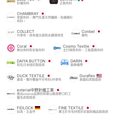
針織布料
正裝布料
CHAMBRAY
常服布料，專門生產天然纖維，色織襯衫
布料。
COLLECT
Conbel
丹寧布，具有復古感和永續環保性
襯布
Coral
Cosmo Textile
舞台佈料和女裝布料
主打棉質布料，工裝風格布料
DAIYA BUTTON
DARIN
知名日本紐扣製造商
裝飾織帶
DUCK TEXTILE
Duraflex
廣島・備中備後牛仔布料/丹寧布
美國扣具製造商
exterial中野針織工業
推出exterial品牌的和歌山縣高野口町工
藝毛皮製造商
FIDLOCK
FINE TEXTILE
扣具，五金件
專注於羊毛材質的女裝紡織品製造商