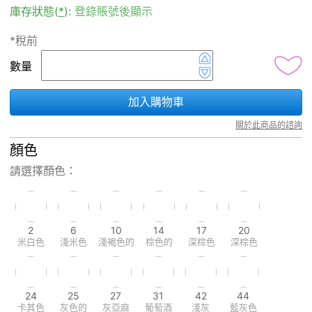
庫存狀態(
*
):
登錄賬號後顯示
*稅前
數量
加入購物車
關於此商品的諮詢
顏色
請選擇顏色：
2
6
10
14
17
20
米白色
淺米色
淺褐色的
棕色的
深棕色
深棕色
24
25
27
31
42
44
卡其色
灰色的
灰亞麻
葡萄酒
淺灰
藍灰色