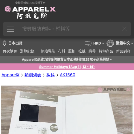
全球面輔料BtoB採購平台
日本出貨
HKD
繁體中文
再次購買
瀏覽紀錄
網站導航
布料
羈扣
拉鍊
織帶
特價商品
新品到貨
ApparelX是致力於提供優質日本面輔料的B2B電子商務網站。
Summer Holidays (Aug 11, 13 - 14)
›
›
›
ApparelX
類別列表
裡料
AK1560