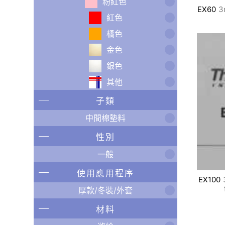
粉紅色
EX60
3
紅色
橘色
金色
銀色
其他
子類
中間棉墊料
性別
一般
使用應用程序
EX100
厚款/冬裝/外套
材料