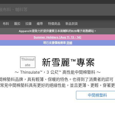
布料
羈扣
拉鍊
織帶
特價商品
新品到貨
ApparelX是致力於提供優質日本面輔料的B2B電子商務網站。
Summer Holidays (Aug 11, 13 - 14)
現已支援價格搜尋
詳細
Thinsul
新雪麗™專案
ate
〜 Thinsulate™，3 公尺™ 高性能中間棉墊料 〜
的高性能中間棉墊料品牌，具有輕薄、保暖的特色。也得到了消費者的
常見中間棉墊料具有更好的絕緣性能，並且更薄、更輕，穿著更
中間棉墊料