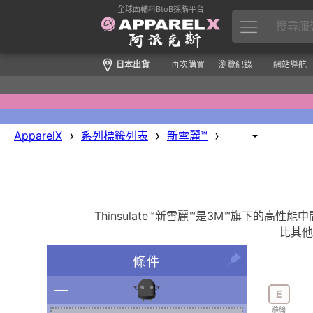
全球面輔料BtoB採購平台
日本出貨
再次購買
瀏覽紀錄
網站導航
›
›
›
ApparelX
系列標籤列表
新雪麗™
Thinsulate™新雪麗™是3M™旗下
比其他
條件
E
滌綸