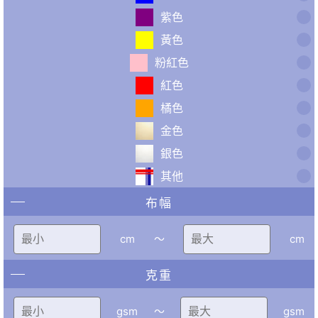
紫色
黃色
粉紅色
紅色
橘色
金色
銀色
其他
布幅
cm
〜
cm
克重
gsm
〜
gsm