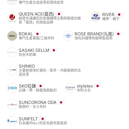
專門生產合成皮革和環保皮草
QUEEN ACE(葛西)
RIVER
經營充滿講究的各類織帶企劃與製造的廠
織帶，繩子
商「葛西」的原創品牌
ROKAL
ROSE BRAND(丸進)
專門生產軍服/工裝布料
領先的織帶和緞帶製造商
SASAKI SELLM
佐佐木紡織
SHINKO
主要經營用於箱包、配件、內裝裝飾的合
成皮革
SKO拉鍊
styletex
拉鍊、帶、鉤魔鬼氈黏扣
布料大衣
SUNCORONA ODA
歐根紗，女士布料
SUNFELT
日本國內No.1的彩色氈布製造商