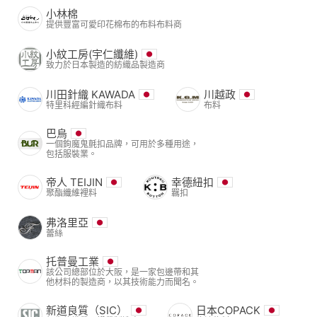
小林棉
提供豐富可愛印花棉布的布料布料商
小紋工房(宇仁纖維)
致力於日本製造的紡織品製造商
川田針織 KAWADA
川越政
特里科經編針織布料
布料
巴烏
一個鉤魔鬼氈扣品牌，可用於多種用途，
包括服裝業。
帝人 TEIJIN
幸德紐扣
聚酯纖維裡料
羈扣
弗洛里亞
蕾絲
托普曼工業
該公司總部位於大阪，是一家包邊帶和其
他材料的製造商，以其技術能力而聞名。
新道良質（SIC）
日本COPACK