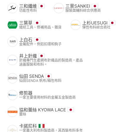
三和纖維
三景SANKEI
功能性布料
服裝面輔料綜合供應商
三葉草
上杉UESUGI
縫紉工具、修補用品、雜貨
彈性布料綜合商社
上白石
金屬配件，例如扣環和鉤子
井上針織
針織專門生產網布針織品的製造商，產品
涵蓋服裝和布料。
仙田 SENDA
仙田SENDA 帆布/箱包布料
修剪器
一家主要使用材料的金屬五金製造商
協和蕾絲 KYOWA LACE
蕾絲
卡諾尼科
一家義大利布料製造商，其西裝布料多年