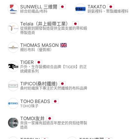
SUNWELL 三維爾
TAKATO
綜合紡織品/布料
銅氨裡料、聚酯纖維裡料
Telala（井上緞帶工業）
從規劃到開發製造提供全面支援的帶和緞
帶製造商
THOMAS MASON
襯衫布料（優質棉）
TIGER
戶外・生存裝備綜合品牌【TIGER】的正
統繩索系列
TIPICO(桑村纖維)
桑村紡織旗下專注於天然纖維的布料品牌
TOHO BEADS
TOHO珠子
TOMOI友井
奈良一家擁有超過百年歷史的貝殼紐帶製
造商