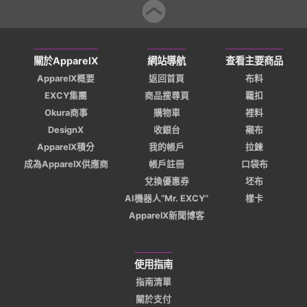
關於ApparelX
網站導航
查看主要商品
ApparelX概要
返回首頁
布料
EXCY集團
商品搜尋頁
羈扣
Okura商事
購物車
裡料
DesignX
收銀台
襯布
ApparelX積分
我的帳戶
拉鍊
成為ApparelX供應商
帳戶註冊
口袋布
兌換優惠券
坯布
AI機器人“Mr. EXCY”
樣卡
ApparelX新聞博客
使用指南
指南清單
關於支付