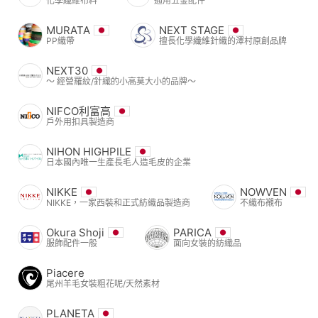
化學纖維布料
通用五金配件
MURATA
NEXT STAGE
PP織帶
擅長化學纖維針織的澤村原創品牌
NEXT30
〜 經營羅紋/針織的小高莫大小的品牌〜
NIFCO利富高
戶外用扣具製造商
NIHON HIGHPILE
日本國內唯一生產長毛人造毛皮的企業
NIKKE
NOWVEN
NIKKE，一家西裝和正式紡織品製造商
不織布襯布
Okura Shoji
PARICA
服飾配件一般
面向女裝的紡織品
Piacere
尾州羊毛女裝粗花呢/天然素材
PLANETA