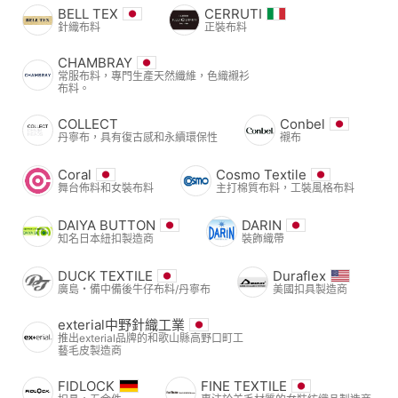
BELL TEX
CERRUTI
針織布料
正裝布料
CHAMBRAY
常服布料，專門生產天然纖維，色織襯衫
布料。
COLLECT
Conbel
丹寧布，具有復古感和永續環保性
襯布
Coral
Cosmo Textile
舞台佈料和女裝布料
主打棉質布料，工裝風格布料
DAIYA BUTTON
DARIN
知名日本紐扣製造商
裝飾織帶
DUCK TEXTILE
Duraflex
廣島・備中備後牛仔布料/丹寧布
美國扣具製造商
exterial中野針織工業
推出exterial品牌的和歌山縣高野口町工
藝毛皮製造商
FIDLOCK
FINE TEXTILE