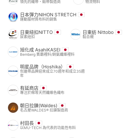
領先的織帶・緞帶製造商
物流物料
日本彈力NIHON STRETCH
運動服材質布料的銷售
日東紐扣NITTO
日東紡 Nittobo
尿素紐扣
黏合襯
旭化成 AsahiKASEI
Bemberg 賓霸裡料/銅氨纖維裡料
明星品牌（Hoshika）
包邊帶品牌迎來成立70週年和成立35週
年
有延商店
專注於棉等天然纖維色織布
朝日拉鍊(Waldes)
名古屋WALDES® 拉鍊製造商
村田長
以MU-TECH 為代表的功能性布料