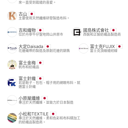
來一直受到裁縫的喜愛。
古山
主要使用天然纖維研發製造布料。
吉和織物
國島株式會社
位於丹寧牛仔聖地岡山井原市
西裝和正裝紡織品製造商
大定Daisada
富士克FUJIX
花邊織帶的製造及原創花邊的銷售
富士克頂級縫紉線
富士金梅
帆布和紡織品
富士針織
若是鞋子、包包、帽子用的網眼布料，就
選富士針織
小原屋纖維
專注於天然纖維，並致力於日本製造
小松和TEXTILE
專注於天然纖維、柔和色彩和布料精加工
的紡織品製造商。