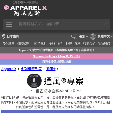
全球面輔料BtoB採購平台
日本出貨
HKD
繁體中文
再次購買
瀏覽紀錄
網站導航
布料
羈扣
拉鍊
織帶
特價商品
新品到貨
ApparelX是致力於提供優質日本面輔料的B2B電子商務網站。
Summer Holidays (Aug 11, 13 - 14)
現已支援價格搜尋
詳細
›
›
›
ApparelX
系列標籤列表
通風®
通風®專案
〜 復古防水面料Ventile® 〜
VENTILE® 是一種高密度棉面料，使用最優質的超長棉。由英國空軍開發為軍旅風
防水材料，不僅防水，而且防風防寒性能極佳。因為它是由棉製成的，所以具有極
好的透氣性和透濕性，是一種使用天然面料的功能性面料。