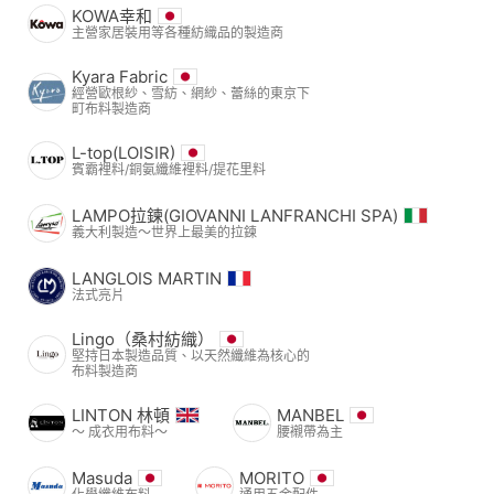
KOWA幸和
主營家居裝用等各種紡織品的製造商
Kyara Fabric
經營歐根紗、雪紡、網紗、蕾絲的東京下
町布料製造商
L-top(LOISIR)
賓霸裡料/銅氨纖維裡料/提花里料
LAMPO拉鍊(GIOVANNI LANFRANCHI SPA)
義大利製造～世界上最美的拉鍊
LANGLOIS MARTIN
法式亮片
Lingo（桑村紡織）
堅持日本製造品質、以天然纖維為核心的
布料製造商
LINTON 林頓
MANBEL
〜 成衣用布料〜
腰襯帶為主
Masuda
MORITO