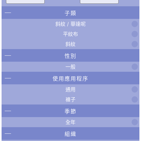
子類
斜紋 / 華達呢
平紋布
斜紋
性別
一般
使用應用程序
通用
褲子
季節
全年
組織