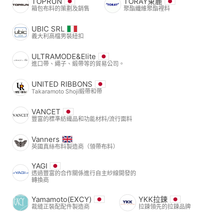
TOPRUN
TORAY東麗
箱包布料的策劃及銷售
聚酯纖維聚酯裡料
UBIC SRL
義大利高檔男裝紐扣
ULTRAMODE&Elite
進口帶、繩子、緞帶等的貿易公司。
UNITED RIBBONS
Takaramoto Shoji緞帶和帶
VANCET
豐富的標準紡織品和功能材料/流行面料
Vanners
英國真絲布料製造商（領帶布料）
YAGI
透過豐富的合作關係進行自主紗線開發的
轉換商
Yamamoto(EXCY)
YKK拉鍊
裁縫正裝配配件製造商
拉鍊領先的拉鍊品牌