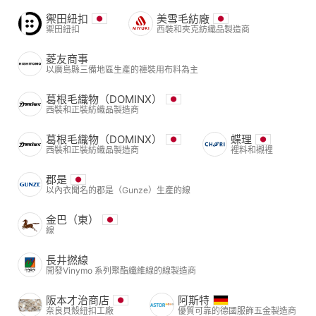
禦田紐扣
美雪毛紡廠
禦田紐扣
西裝和夾克紡織品製造商
菱友商事
以廣島縣三備地區生產的褲裝用布料為主
葛根毛織物（DOMINX）
西裝和正裝紡織品製造商
葛根毛織物（DOMINX）
蝶理
西裝和正裝紡織品製造商
裡料和襯裡
郡是
以內衣聞名的郡是（Gunze）生產的線
金巴（東）
線
長井撚線
開發Vinymo 系列聚酯纖維線的線製造商
阪本才治商店
阿斯特
奈良貝殼紐扣工廠
優質可靠的德國服飾五金製造商