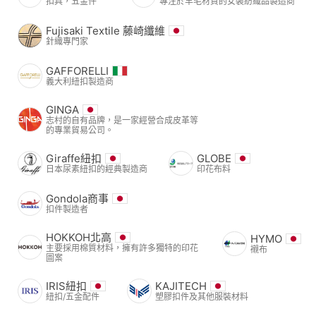
扣具，五金件
專注於羊毛材質的女裝紡織品製造商
Fujisaki Textile 藤崎纖維
針織專門家
GAFFORELLI
義大利紐扣製造商
GINGA
志村的自有品牌，是一家經營合成皮革等
的專業貿易公司。
Giraffe紐扣
GLOBE
日本尿素紐扣的經典製造商
印花布料
Gondola商事
扣件製造者
HOKKOH北高
HYMO
主要採用棉質材料，擁有許多獨特的印花
襯布
圖案
IRIS紐扣
KAJITECH
紐扣/五金配件
塑膠扣件及其他服裝材料