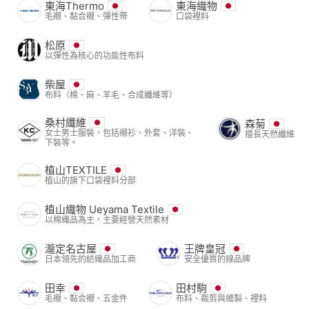
東海Thermo
東海織物
毛襯、黏合襯、彈性帶
口袋裡料
松原
以彈性為核心的功能性布料
柴屋
布料（棉、麻、羊毛、合成纖維等）
桑村纖維
森菊
女士男士服裝，包括襯衫、外套、洋裝、
擅長天然纖維
下裝等。
植山TEXTILE
植山的旗下口袋裡料分部
植山織物 Ueyama Textile
以棉織品為主，主要經營天然素材
瀧定名古屋
王牌皇冠
日本領先的紡織品加工商
安全優質的線品牌
田幸
田村駒
毛襯、黏合襯、五金件
布料、裁剪與縫製、裡料