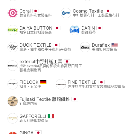
Coral
Cosmo Textile
舞台佈料和女裝布料
主打棉質布料，工裝風格布料
DAIYA BUTTON
DARIN
知名日本紐扣製造商
裝飾織帶
DUCK TEXTILE
Duraflex
廣島・備中備後牛仔布料/丹寧布
美國扣具製造商
exterial中野針織工業
推出exterial品牌的和歌山縣高野口町工
藝毛皮製造商
FIDLOCK
FINE TEXTILE
扣具，五金件
專注於羊毛材質的女裝紡織品製造商
Fujisaki Textile 藤崎纖維
針織專門家
GAFFORELLI
義大利紐扣製造商
GINGA