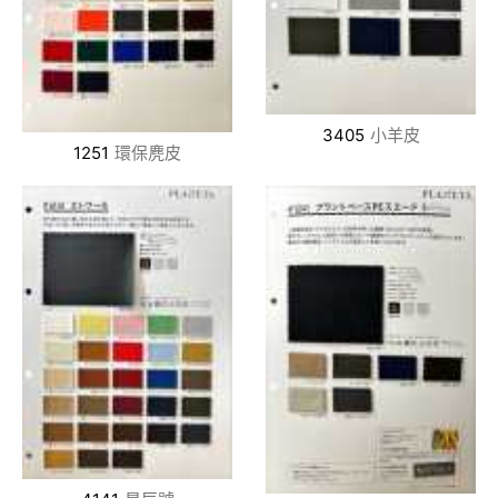
3405
小羊皮
1251
環保麂皮