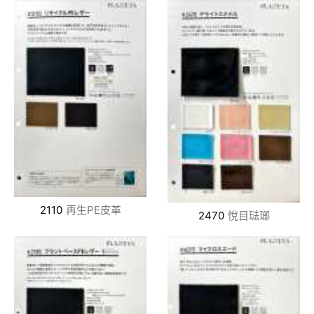
2110
再生PE皮革
2470
悅目琺瑯