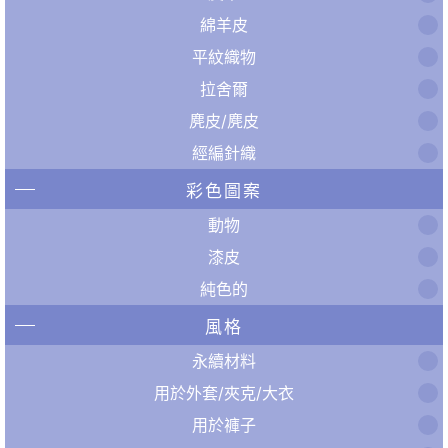
綿羊皮
平紋織物
拉舍爾
麂皮/麂皮
經編針織
彩色圖案
動物
漆皮
純色的
風格
永續材料
用於外套/夾克/大衣
用於褲子