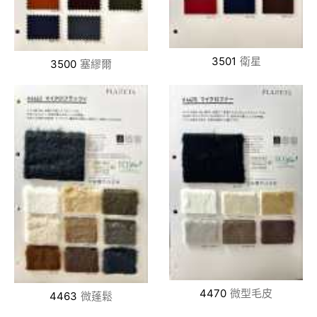
3501
衛星
3500
塞繆爾
4470
微型毛皮
4463
微蓬鬆