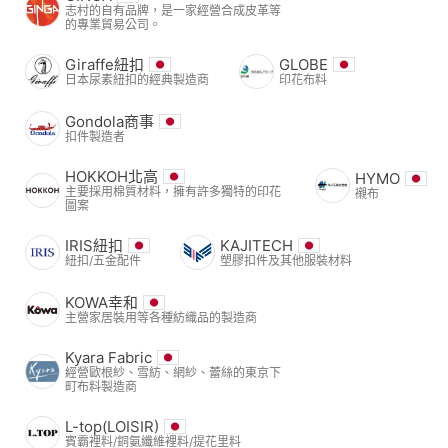
志村的自有品牌，是一家經營合成皮革等
的專業貿易公司。
Giraffe紐扣
GLOBE
日本尿素紐扣的經典製造商
印花布料
Gondola商事
扣件製造者
HOKKOH北高
HYMO
主要採用棉質材料，擁有許多獨特的印花
襯布
圖案
IRIS紐扣
KAJITECH
紐扣/五金配件
塑膠扣件及其他服裝材料
KOWA幸和
主營家居裝用等各種紡織品的製造商
Kyara Fabric
經營歐根紗、雪紡、網紗、蕾絲的東京下
町布料製造商
L-top(LOISIR)
賓霸裡料/銅氨纖維裡料/提花里料