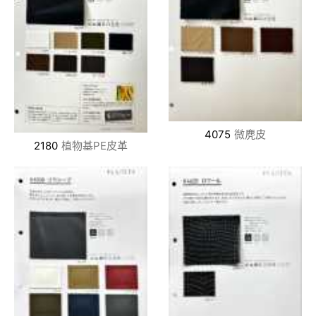
4075
微麂皮
2180
植物基PE皮革