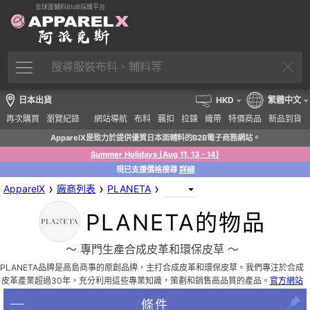
全球面輔料BtoB採購平台
日本出貨
HKD
繁體中文
再次購買
瀏覽紀錄
網站導航
布料
羈扣
拉鍊
織帶
特價商品
新品到貨
ApparelX是致力於提供優質日本面輔料的B2B電子商務網站。
Summer Holidays (Aug 11, 13 - 14)
現已支援價格搜尋
詳細
›
›
›
ApparelX
廠商列表
PLANETA
PLANETA的物品
〜 專門生產合成皮革和環保皮草 〜
PLANETA品牌是高島商事的原創品牌，主打合成皮革和環保皮草。我們專注於合成
皮革產業超過30年，充分利用這些專業知識，策劃和銷售高品質的產品。
官方網站
條件