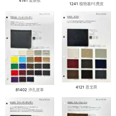
4141
星辰號
1241
植物基PE麂皮
4121
恩戈齊
81402
沖孔皮革