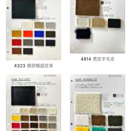
4814
麂皮羊毛皮
4323
橡膠觸感皮革