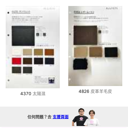
4826
皮革羊毛皮
4370
太陽濕
任何問題？去
支援頁面