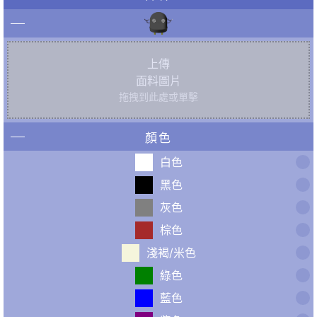
上傳
面料圖片
拖拽到此處或單擊
顏色
白色
黑色
灰色
棕色
淺褐/米色
綠色
藍色