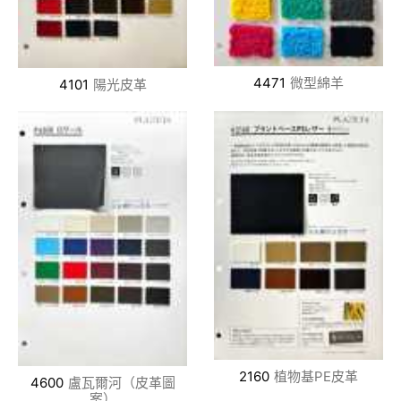
4471
微型綿羊
4101
陽光皮革
2160
植物基PE皮革
4600
盧瓦爾河（皮革圖
案）