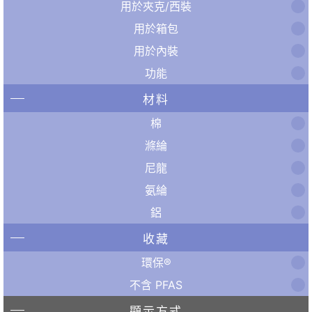
用於夾克/西裝
用於箱包
用於內裝
功能
材料
棉
滌綸
尼龍
氨綸
鋁
收藏
環保®
不含 PFAS
顯示方式