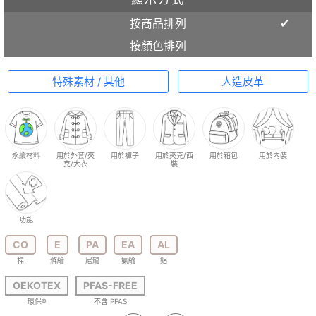
按商品排列
按顏色排列
特殊素材 / 其他
人造皮革
永續材料
用於外套/夾
用於褲子
用於夾克/西
用於箱包
用於內裝
克/大衣
裝
功能
CO
E
PA
EA
AL
棉
滌綸
尼龍
氨綸
鋁
OEKOTEX
PFAS-FREE
環保®
不含 PFAS