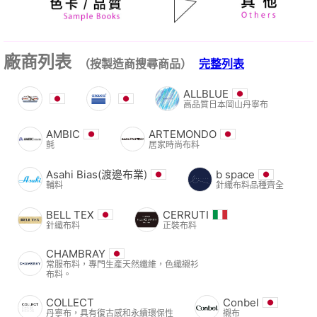
廠商列表
（按製造商搜尋商品）
完整列表
ALLBLUE
高品質日本岡山丹寧布
AMBIC
ARTEMONDO
氈
居家時尚布料
Asahi Bias(渡邊布業)
b space
輔料
針織布料品種齊全
BELL TEX
CERRUTI
針織布料
正裝布料
CHAMBRAY
常服布料，專門生產天然纖維，色織襯衫
布料。
COLLECT
Conbel
丹寧布，具有復古感和永續環保性
襯布