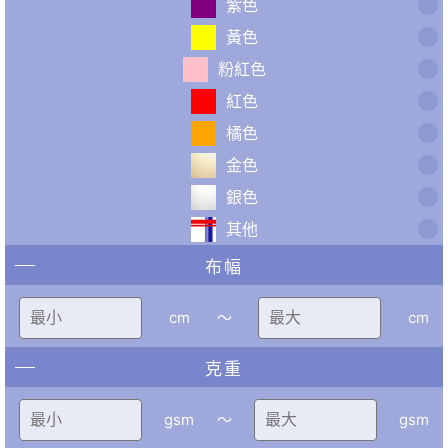
紫色
黃色
粉紅色
紅色
橘色
金色
銀色
其他
布幅
cm
〜
cm
克重
gsm
〜
gsm