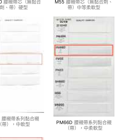
0
腰襯帶芯（無黏合
M55
腰襯帶芯（無黏合劑、
劑、帶）硬型
帶）中等柔軟型
腰襯帶系列黏合襯
PM66D
腰襯帶系列黏合襯
（帶），中軟型
（帶），中柔軟型