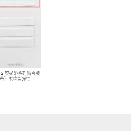
55
腰襯帶系列黏合襯
帶）柔軟型彈性