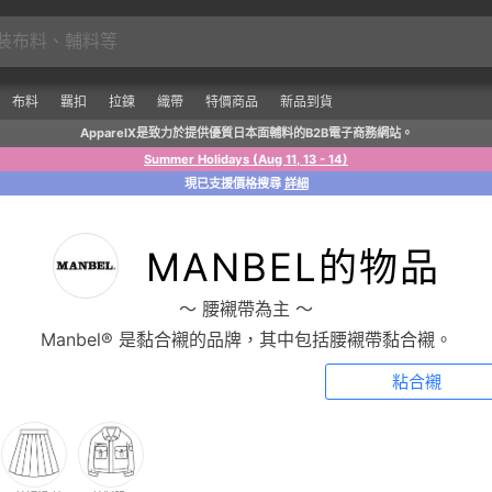
布料
羈扣
拉鍊
織帶
特價商品
新品到貨
ApparelX是致力於提供優質日本面輔料的B2B電子商務網站。
Summer Holidays (Aug 11, 13 - 14)
現已支援價格搜尋
詳細
MANBEL的物品
〜 腰襯帶為主 〜
Manbel® 是黏合襯的品牌，其中包括腰襯帶黏合襯。
粘合襯