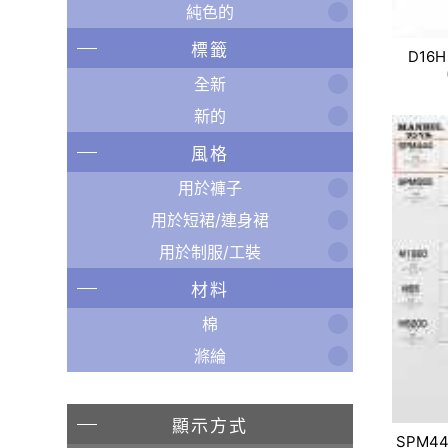
純色的
標籤
D16H
全新
新的
風格
用於褲子
用於短裙/連身裙
用於制服/工裝
材料
棉
滌綸
顯示方式
SPM4