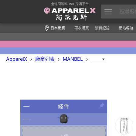
全球面輔料BtoB採購平台
日本出貨
再次購買
瀏覽紀錄
網站導航
›
›
›
ApparelX
廠商列表
MANBEL
條件