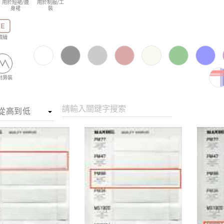
用於短裙/連
用於制服/工
身裙
裝
E
滌綸
對男裝
請輸入關鍵字搜索