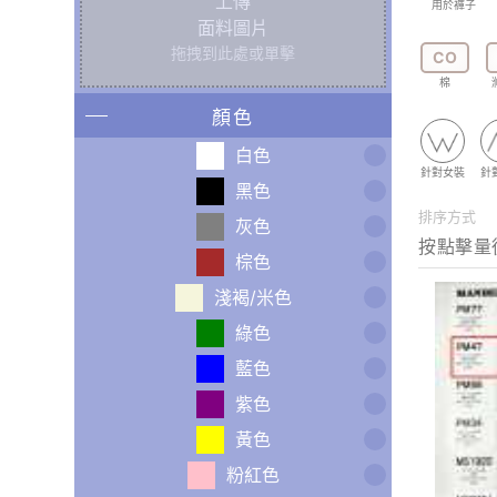
上傳
用於褲子
面料圖片
拖拽到此處或單擊
CO
棉
顏色
白色
針對女裝
針
黑色
排序方式
灰色
棕色
淺褐/米色
綠色
藍色
紫色
黃色
粉紅色