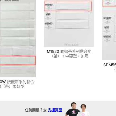
M1920
腰襯帶系列黏合襯
（帶），中硬型，無膠
SPM5
（
00W
腰襯帶系列黏合
襯（帶）柔軟型
任何問題？去
支援頁面