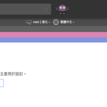
HKD
| 港元
繁體中文
主要用於鈕扣。