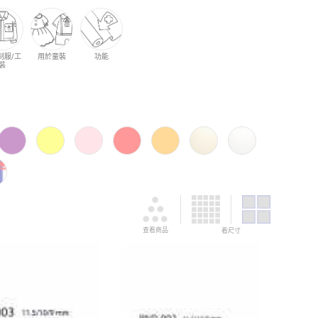
制服/工
用於童裝
功能
裝
查看商品
看尺寸