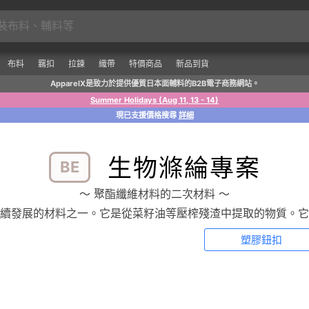
布料
羈扣
拉鍊
織帶
特價商品
新品到貨
ApparelX是致力於提供優質日本面輔料的B2B電子商務網站。
Summer Holidays (Aug 11, 13 - 14)
現已支援價格搜尋
詳細
生物滌綸專案
BE
〜 聚酯纖維材料的二次材料 〜
續發展的材料之一。它是從菜籽油等壓榨殘渣中提取的物質。它
塑膠鈕扣