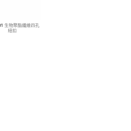
01
生物聚酯纖維四孔
紐扣