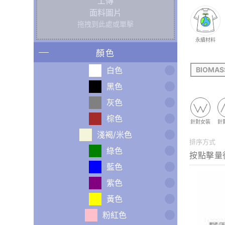
上傳
面料圖片
拖拽到此處或單擊
永續材料
顏色
白色
BIOMAS
黑色
灰色
棕色
針對女裝
針
淺褐/米色
排序方式
綠色
藍色
紫色
黃色
粉紅色