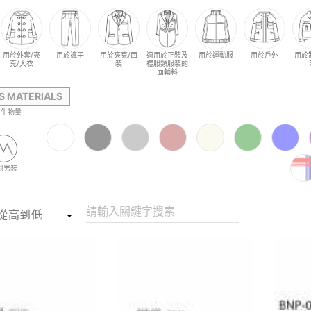
用於外套/夾
用於褲子
用於夾克/西
適用於正裝及
用於運動服
用於戶外
用於
克/大衣
裝
禮服類服裝的
面輔料
S MATERIALS
生物量
對男裝
請輸入關鍵字搜索