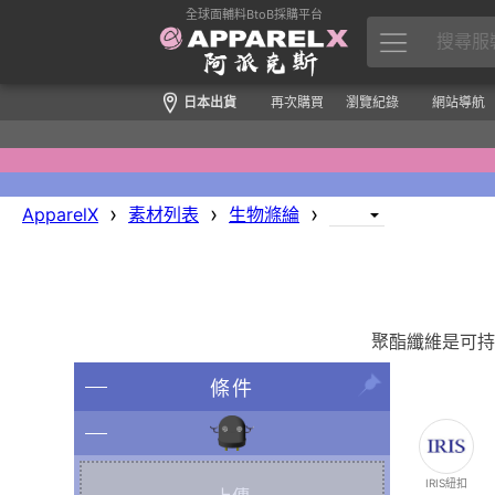
全球面輔料BtoB採購平台
日本出貨
再次購買
瀏覽紀錄
網站導航
›
›
›
ApparelX
素材列表
生物滌綸
聚酯纖維是可持
條件
IRIS紐扣