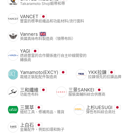
Takaramoto Shoji緞帶和帶
VANCET
豐富的標準紡織品和功能材料/流行面料
Vanners
英國真絲布料製造商（領帶布料）
YAGI
透過豐富的合作關係進行自主紗線開發的
轉換商
Yamamoto(EXCY)
YKK拉鍊
裁縫正裝配配件製造商
拉鍊領先的拉鍊品牌
三和纖維
三景SANKEI
功能性布料
服裝面輔料綜合供應商
三葉草
上杉UESUGI
縫紉工具、修補用品、雜貨
彈性布料綜合商社
上白石
金屬配件，例如扣環和鉤子