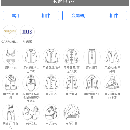
按顏色排列
羈扣
扣件
金屬鈕扣
扣件
GAFFOREL..
IRIS紐扣
用於內衣
用於襯衫/女
用於針織/T卹
用於外套/夾
用於褲子
用於短裙/連
士罩衫
克/大衣
身裙
用於夾克/西
適用於正裝及
用於睡衣
用於戶外
用於制服/工
用於戲服/舞
裝
禮服類服裝的
裝
台服裝
面輔料
丹寧布/牛仔
用於童裝
用於箱包
用於內裝
布