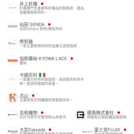
井上針織
針織專門生產網布針織品的製造商，產品
涵蓋服裝和布料。
仙田 SENDA
仙田SENDA 帆布/箱包布料
修剪器
一家主要使用材料的金屬五金製造商
協和蕾絲 KYOWA LACE
蕾絲
卡諾尼科
一家義大利布料製造商，其西裝布料多年
來一直受到裁縫的喜愛。
古山
主要使用天然纖維研發製造布料。
吉和織物
國島株式會社
位於丹寧牛仔聖地岡山井原市
西裝和正裝紡織品製造商
大定Daisada
富士克FUJIX