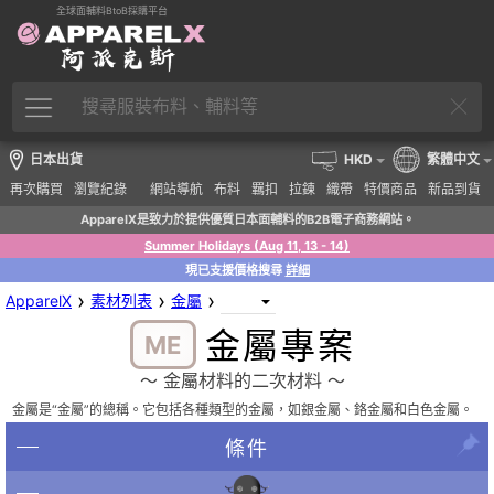
全球面輔料BtoB採購平台
日本出貨
HKD
繁體中文
再次購買
瀏覽紀錄
網站導航
布料
羈扣
拉鍊
織帶
特價商品
新品到貨
ApparelX是致力於提供優質日本面輔料的B2B電子商務網站。
Summer Holidays (Aug 11, 13 - 14)
現已支援價格搜尋
詳細
›
›
›
ApparelX
素材列表
金屬
金屬專案
ME
〜 金屬材料的二次材料 〜
金屬是“金屬”的總稱。它包括各種類型的金屬，如銀金屬、鉻金屬和白色金屬。
條件