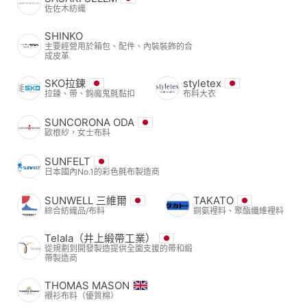
佐佐木紡織
SHINKO
主要經營用於箱包、配件、內裝裝飾的合
成皮革
SKO拉鍊
styletex
拉鍊、帶、鉤魔鬼氈黏扣
布料大衣
SUNCORONA ODA
歐根紗，女士布料
SUNFELT
日本國內No.1的彩色氈布製造商
SUNWELL 三維爾
TAKATO
綜合紡織品/布料
銅氨裡料、聚酯纖維裡料
Telala（井上緞帶工業）
從規劃到開發製造提供全面支援的帶和緞
帶製造商
THOMAS MASON
襯衫布料（優質棉）