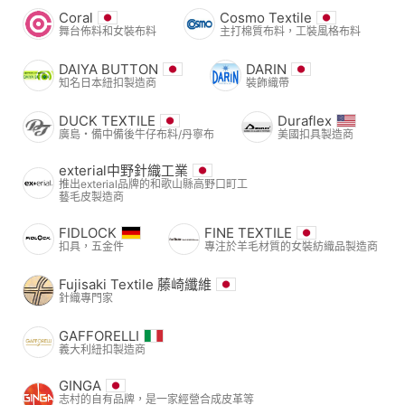
Coral
Cosmo Textile
舞台佈料和女裝布料
主打棉質布料，工裝風格布料
DAIYA BUTTON
DARIN
知名日本紐扣製造商
裝飾織帶
DUCK TEXTILE
Duraflex
廣島・備中備後牛仔布料/丹寧布
美國扣具製造商
exterial中野針織工業
推出exterial品牌的和歌山縣高野口町工
藝毛皮製造商
FIDLOCK
FINE TEXTILE
扣具，五金件
專注於羊毛材質的女裝紡織品製造商
Fujisaki Textile 藤崎纖維
針織專門家
GAFFORELLI
義大利紐扣製造商
GINGA
志村的自有品牌，是一家經營合成皮革等