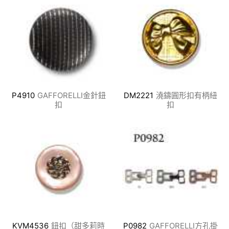
P4910
GAFFORELLI金針鈕
DM2221
澆鑄圓形扣有柄紐
扣
扣
KVM4536
鈕扣（甜多莉時
P0982
GAFFORELLI方孔掛