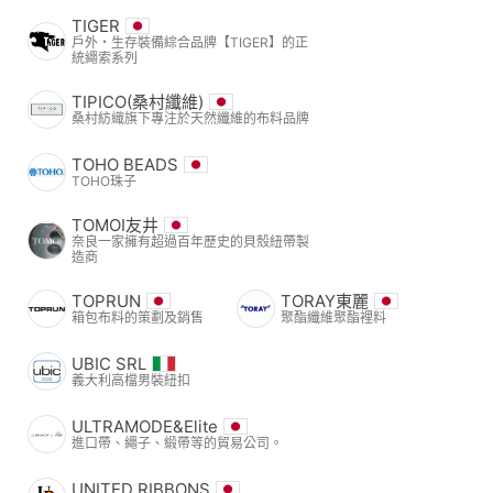
TIGER
戶外・生存裝備綜合品牌【TIGER】的正
統繩索系列
TIPICO(桑村纖維)
桑村紡織旗下專注於天然纖維的布料品牌
TOHO BEADS
TOHO珠子
TOMOI友井
奈良一家擁有超過百年歷史的貝殼紐帶製
造商
TOPRUN
TORAY東麗
箱包布料的策劃及銷售
聚酯纖維聚酯裡料
UBIC SRL
義大利高檔男裝紐扣
ULTRAMODE&Elite
進口帶、繩子、緞帶等的貿易公司。
UNITED RIBBONS