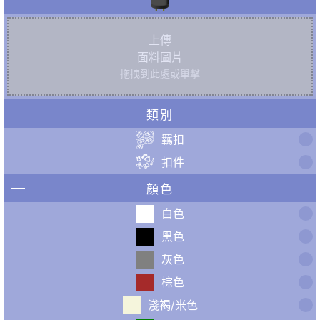
上傳
面料圖片
拖拽到此處或單擊
類別
羈扣
扣件
顏色
白色
黑色
灰色
棕色
淺褐/米色