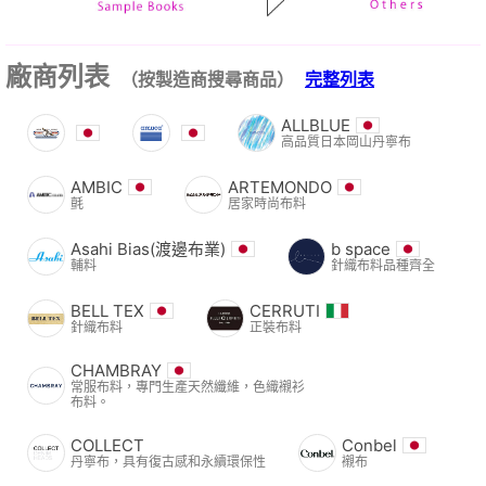
廠商列表
（按製造商搜尋商品）
完整列表
ALLBLUE
高品質日本岡山丹寧布
AMBIC
ARTEMONDO
氈
居家時尚布料
Asahi Bias(渡邊布業)
b space
輔料
針織布料品種齊全
BELL TEX
CERRUTI
針織布料
正裝布料
CHAMBRAY
常服布料，專門生產天然纖維，色織襯衫
布料。
COLLECT
Conbel
丹寧布，具有復古感和永續環保性
襯布