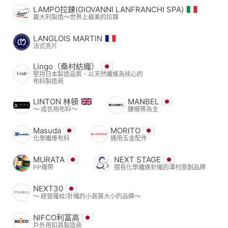
LAMPO拉鍊(GIOVANNI LANFRANCHI SPA)
義大利製造～世界上最美的拉鍊
LANGLOIS MARTIN
法式亮片
Lingo（桑村紡織）
堅持日本製造品質、以天然纖維為核心的
布料製造商
LINTON 林頓
MANBEL
〜 成衣用布料〜
腰襯帶為主
Masuda
MORITO
化學纖維布料
通用五金配件
MURATA
NEXT STAGE
PP織帶
擅長化學纖維針織的澤村原創品牌
NEXT30
〜 經營羅紋/針織的小高莫大小的品牌〜
NIFCO利富高
戶外用扣具製造商