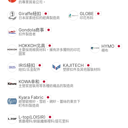
的專業貿易公司。
Giraffe紐扣
GLOBE
日本尿素紐扣的經典製造商
印花布料
Gondola商事
扣件製造者
HOKKOH北高
HYMO
主要採用棉質材料，擁有許多獨特的印花
襯布
圖案
IRIS紐扣
KAJITECH
紐扣/五金配件
塑膠扣件及其他服裝材料
KOWA幸和
主營家居裝用等各種紡織品的製造商
Kyara Fabric
經營歐根紗、雪紡、網紗、蕾絲的東京下
町布料製造商
L-top(LOISIR)
賓霸裡料/銅氨纖維裡料/提花里料