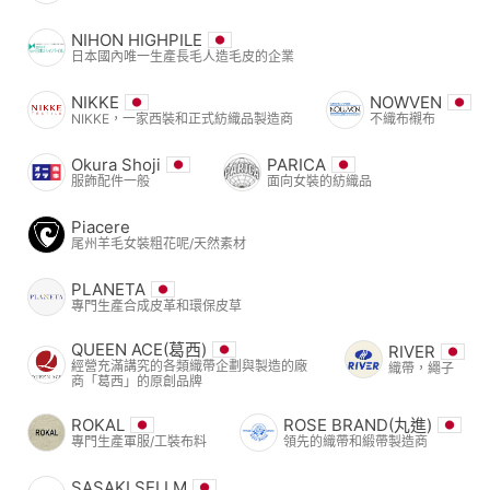
NIHON HIGHPILE
日本國內唯一生產長毛人造毛皮的企業
NIKKE
NOWVEN
NIKKE，一家西裝和正式紡織品製造商
不織布襯布
Okura Shoji
PARICA
服飾配件一般
面向女裝的紡織品
Piacere
尾州羊毛女裝粗花呢/天然素材
PLANETA
專門生產合成皮革和環保皮草
QUEEN ACE(葛西)
RIVER
經營充滿講究的各類織帶企劃與製造的廠
織帶，繩子
商「葛西」的原創品牌
ROKAL
ROSE BRAND(丸進)
專門生產軍服/工裝布料
領先的織帶和緞帶製造商
SASAKI SELLM