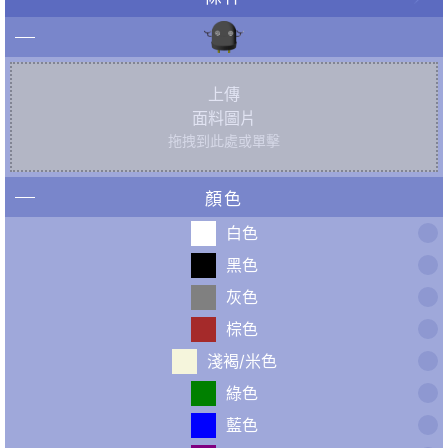
上傳
面料圖片
拖拽到此處或單擊
顏色
白色
黑色
灰色
棕色
淺褐/米色
綠色
藍色