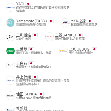
YAGI
透過豐富的合作關係進行自主紗線開發的
轉換商
Yamamoto(EXCY)
YKK拉鍊
裁縫正裝配配件製造商
拉鍊領先的拉鍊品牌
三和纖維
三景SANKEI
功能性布料
服裝面輔料綜合供應商
三葉草
上杉UESUGI
縫紉工具、修補用品、雜貨
彈性布料綜合商社
上白石
金屬配件，例如扣環和鉤子
井上針織
針織專門生產網布針織品的製造商，產品
涵蓋服裝和布料。
仙田 SENDA
仙田SENDA 帆布/箱包布料
修剪器