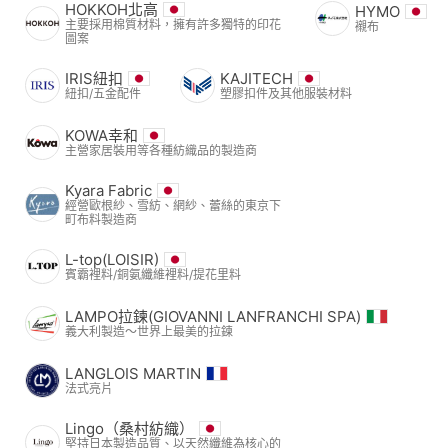
HOKKOH北高
HYMO
主要採用棉質材料，擁有許多獨特的印花
襯布
圖案
IRIS紐扣
KAJITECH
紐扣/五金配件
塑膠扣件及其他服裝材料
KOWA幸和
主營家居裝用等各種紡織品的製造商
Kyara Fabric
經營歐根紗、雪紡、網紗、蕾絲的東京下
町布料製造商
L-top(LOISIR)
賓霸裡料/銅氨纖維裡料/提花里料
LAMPO拉鍊(GIOVANNI LANFRANCHI SPA)
義大利製造～世界上最美的拉鍊
LANGLOIS MARTIN
法式亮片
Lingo（桑村紡織）
堅持日本製造品質、以天然纖維為核心的