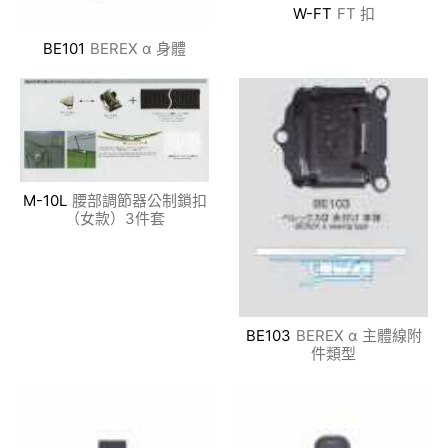
W-FT
FT 扣
BE101
BEREX α 身體
M-10L
腰部調節器公制鎖扣
（女款）3件套
BE103
BEREX α 主體線附
件類型