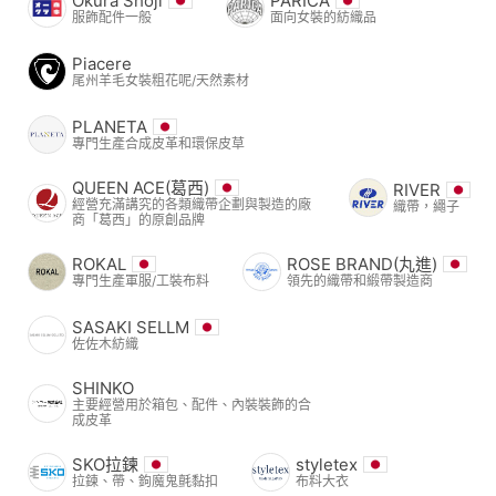
Okura Shoji
PARICA
服飾配件一般
面向女裝的紡織品
Piacere
尾州羊毛女裝粗花呢/天然素材
PLANETA
專門生產合成皮革和環保皮草
QUEEN ACE(葛西)
RIVER
經營充滿講究的各類織帶企劃與製造的廠
織帶，繩子
商「葛西」的原創品牌
ROKAL
ROSE BRAND(丸進)
專門生產軍服/工裝布料
領先的織帶和緞帶製造商
SASAKI SELLM
佐佐木紡織
SHINKO
主要經營用於箱包、配件、內裝裝飾的合
成皮革
SKO拉鍊
styletex
拉鍊、帶、鉤魔鬼氈黏扣
布料大衣