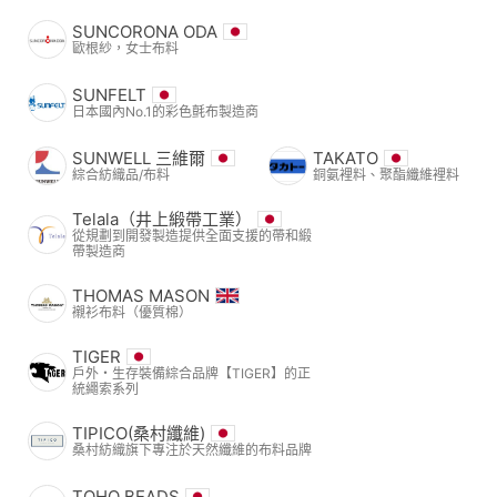
SUNCORONA ODA
歐根紗，女士布料
SUNFELT
日本國內No.1的彩色氈布製造商
SUNWELL 三維爾
TAKATO
綜合紡織品/布料
銅氨裡料、聚酯纖維裡料
Telala（井上緞帶工業）
從規劃到開發製造提供全面支援的帶和緞
帶製造商
THOMAS MASON
襯衫布料（優質棉）
TIGER
戶外・生存裝備綜合品牌【TIGER】的正
統繩索系列
TIPICO(桑村纖維)
桑村紡織旗下專注於天然纖維的布料品牌
TOHO BEADS