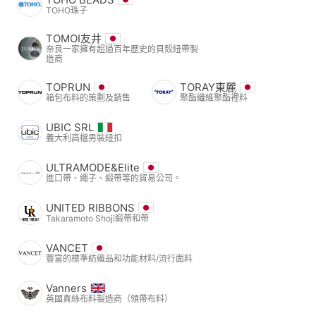
TOHO珠子
TOMOI友井
奈良一家擁有超過百年歷史的貝殼紐帶製
造商
TOPRUN
TORAY東麗
箱包布料的策劃及銷售
聚酯纖維聚酯裡料
UBIC SRL
義大利高檔男裝紐扣
ULTRAMODE&Elite
進口帶、繩子、緞帶等的貿易公司。
UNITED RIBBONS
Takaramoto Shoji緞帶和帶
VANCET
豐富的標準紡織品和功能材料/流行面料
Vanners
英國真絲布料製造商（領帶布料）