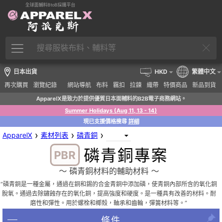
全球面輔料BtoB採購平台
日本出貨
HKD
繁體中文
再次購買
瀏覽紀錄
網站導航
布料
羈扣
拉鍊
織帶
特價商品
新品到貨
ApparelX是致力於提供優質日本面輔料的B2B電子商務網站。
Summer Holidays (Aug 11, 13 - 14)
現已支援價格搜尋
詳細
›
›
›
ApparelX
素材列表
磷青銅
磷青銅專案
PBR
〜 磷青銅材料的輔助材料 〜
“磷青銅是一種金屬，通過在銅和錫的合金青銅中添加磷，使青銅內部所含的氧化銅
脫氧。通過去除鏽蝕存在的氧化銅，提高強度和硬度。是一種具有改善的材料。耐
磨性和彈性。用於螺栓和椰殼，軸承和齒輪，彈簧材料等。”
條件