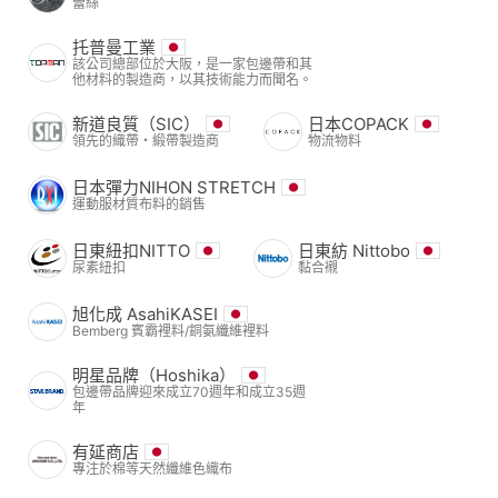
蕾絲
托普曼工業
該公司總部位於大阪，是一家包邊帶和其
他材料的製造商，以其技術能力而聞名。
新道良質（SIC）
日本COPACK
領先的織帶・緞帶製造商
物流物料
日本彈力NIHON STRETCH
運動服材質布料的銷售
日東紐扣NITTO
日東紡 Nittobo
尿素紐扣
黏合襯
旭化成 AsahiKASEI
Bemberg 賓霸裡料/銅氨纖維裡料
明星品牌（Hoshika）
包邊帶品牌迎來成立70週年和成立35週
年
有延商店
專注於棉等天然纖維色織布