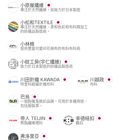
小原屋纖維
專注於天然纖維，並致力於日本製造
小松和TEXTILE
專注於天然纖維、柔和色彩和布料精加工
的紡織品製造商。
小林棉
提供豐富可愛印花棉布的布料布料商
小紋工房(宇仁纖維)
致力於日本製造的紡織品製造商
川田針織 KAWADA
川越政
特里科經編針織布料
布料
巴烏
一個鉤魔鬼氈扣品牌，可用於多種用途，
包括服裝業。
帝人 TEIJIN
幸德紐扣
聚酯纖維裡料
羈扣
弗洛里亞