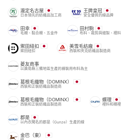
瀧定名古屋
王牌皇冠
日本領先的紡織品加工商
安全優質的線品牌
田幸
田村駒
毛襯、黏合襯、五金件
布料、裁剪與縫製、裡料
禦田紐扣
美雪毛紡廠
禦田紐扣
西裝和夾克紡織品製造商
菱友商事
以廣島縣三備地區生產的褲裝用布料為主
葛根毛織物（DOMINX）
西裝和正裝紡織品製造商
葛根毛織物（DOMINX）
蝶理
西裝和正裝紡織品製造商
裡料和襯裡
郡是
以內衣聞名的郡是（Gunze）生產的線
金巴（東）
線