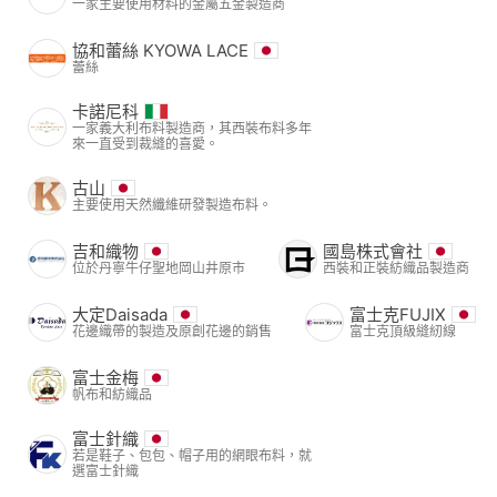
一家主要使用材料的金屬五金製造商
協和蕾絲 KYOWA LACE
蕾絲
卡諾尼科
一家義大利布料製造商，其西裝布料多年
來一直受到裁縫的喜愛。
古山
主要使用天然纖維研發製造布料。
吉和織物
國島株式會社
位於丹寧牛仔聖地岡山井原市
西裝和正裝紡織品製造商
大定Daisada
富士克FUJIX
花邊織帶的製造及原創花邊的銷售
富士克頂級縫紉線
富士金梅
帆布和紡織品
富士針織
若是鞋子、包包、帽子用的網眼布料，就
選富士針織