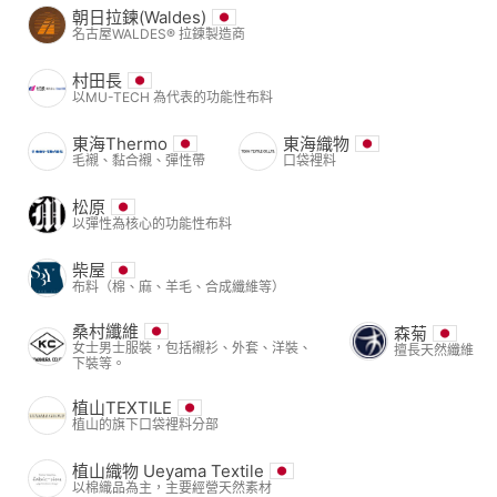
朝日拉鍊(Waldes)
名古屋WALDES® 拉鍊製造商
村田長
以MU-TECH 為代表的功能性布料
東海Thermo
東海織物
毛襯、黏合襯、彈性帶
口袋裡料
松原
以彈性為核心的功能性布料
柴屋
布料（棉、麻、羊毛、合成纖維等）
桑村纖維
森菊
女士男士服裝，包括襯衫、外套、洋裝、
擅長天然纖維
下裝等。
植山TEXTILE
植山的旗下口袋裡料分部
植山織物 Ueyama Textile
以棉織品為主，主要經營天然素材