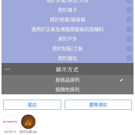
用於外套/夾克/大衣
用於褲子
用於短裙/連身裙
適用於正裝及禮服類服裝的面輔料
用於戶外
用於制服/工裝
用於箱包
顯示方式
按商品排列
按顏色排列
尾扣
腰帶滑扣
MORITO
朝日拉鍊(Wa