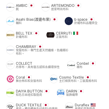
AMBIC
ARTEMONDO
氈
居家時尚布料
Asahi Bias(渡邊布業)
b space
輔料
針織布料品種齊全
BELL TEX
CERRUTI
針織布料
正裝布料
CHAMBRAY
常服布料，專門生產天然纖維，色織襯衫
布料。
COLLECT
Conbel
丹寧布，具有復古感和永續環保性
襯布
Coral
Cosmo Textile
舞台佈料和女裝布料
主打棉質布料，工裝風格布料
DAIYA BUTTON
DARIN
知名日本紐扣製造商
裝飾織帶
DUCK TEXTILE
Duraflex
廣島・備中備後牛仔布料/丹寧布
美國扣具製造商