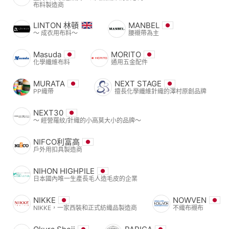
布料製造商
LINTON 林頓
MANBEL
〜 成衣用布料〜
腰襯帶為主
Masuda
MORITO
化學纖維布料
通用五金配件
MURATA
NEXT STAGE
PP織帶
擅長化學纖維針織的澤村原創品牌
NEXT30
〜 經營羅紋/針織的小高莫大小的品牌〜
NIFCO利富高
戶外用扣具製造商
NIHON HIGHPILE
日本國內唯一生產長毛人造毛皮的企業
NIKKE
NOWVEN
NIKKE，一家西裝和正式紡織品製造商
不織布襯布