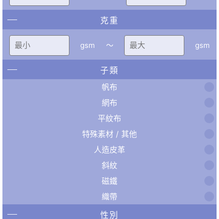
克重
gsm
〜
gsm
子類
帆布
網布
平紋布
特殊素材 / 其他
人造皮革
斜紋
磁鐵
織帶
性別