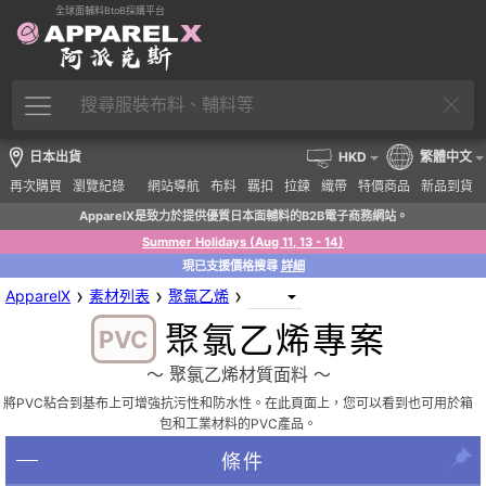
全球面輔料BtoB採購平台
日本出貨
HKD
繁體中文
再次購買
瀏覽紀錄
網站導航
布料
羈扣
拉鍊
織帶
特價商品
新品到貨
ApparelX是致力於提供優質日本面輔料的B2B電子商務網站。
Summer Holidays (Aug 11, 13 - 14)
現已支援價格搜尋
詳細
›
›
›
ApparelX
素材列表
聚氯乙烯
聚氯乙烯專案
PVC
〜 聚氯乙烯材質面料 〜
將PVC粘合到基布上可增強抗污性和防水性。在此頁面上，您可以看到也可用於箱
包和工業材料的PVC產品。
條件