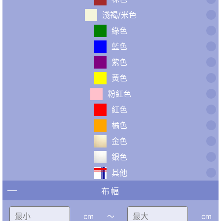
淺褐/米色
綠色
藍色
紫色
黃色
粉紅色
紅色
橘色
金色
銀色
其他
布幅
cm
〜
cm