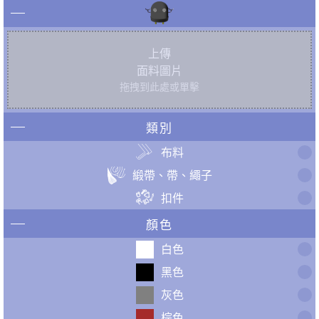
上傳
面料圖片
拖拽到此處或單擊
類別
布料
緞帶、帶、繩子
扣件
顏色
白色
黑色
灰色
棕色