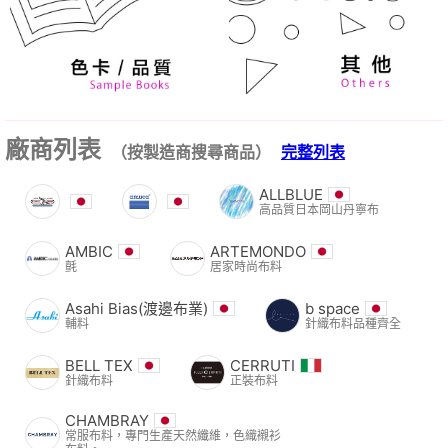
廠商列表
（按製造商搜尋商品）
完整列表
ALLBLUE
高品質日本岡山丹寧布
AMBIC
ARTEMONDO
氈
居家時尚布料
Asahi Bias(渡邊布業)
b space
輔料
針織布料品種齊全
BELL TEX
CERRUTI
針織布料
正裝布料
CHAMBRAY
常服布料，專門生產天然纖維，色織襯衫