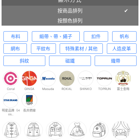
按商品排列
按顏色排列
布料
緞帶、帶、繩子
扣件
帆布
網布
平紋布
特殊素材 / 其他
人造皮革
斜紋
磁鐵
織帶
Coral
GINGA
Masuda
ROKAL
SHINKO
TOPRUN
富士金梅
明星品牌（H
長井撚線
os..