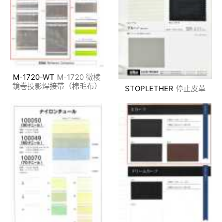
M-1720-WT
M-1720 微棱
鏡卷投影焊接帶（棉毛布）
STOPLETHER
停止皮革