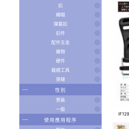
扣
繩帽
彈簧扣
扣件
配件五金
雜物
硬件
裁縫工具
穿線
性別
男裝
一般
IF12
使用應用程序