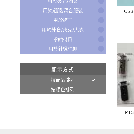
用於夾克/西裝
用於戲服/舞台服裝
CS3
用於褲子
用於外套/夾克/大衣
永續材料
用於針織/T卹
顯示方式
按商品排列
按顏色排列
PT3