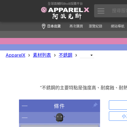
全球面輔料BtoB採購平台
日本出貨
再次購買
瀏覽紀錄
網站導航
›
›
›
ApparelX
素材列表
不銹鋼
“不銹鋼的主要特點是強度高、耐腐蝕、耐
條件
小