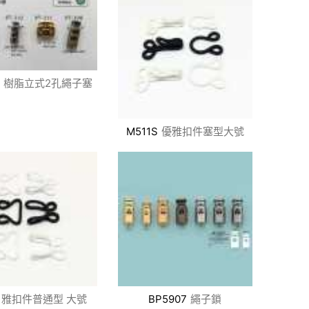
樹脂立式2孔繩子塞
M511S
優雅扣件塞型大號
雅扣件普通型 大號
BP5907
繩子鎖