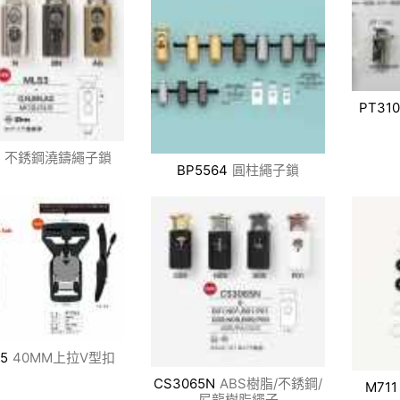
PT310
不銹鋼澆鑄繩子鎖
BP5564
圓柱繩子鎖
15
40MM上拉V型扣
CS3065N
ABS樹脂/不銹鋼/
M711
尼龍樹脂繩子