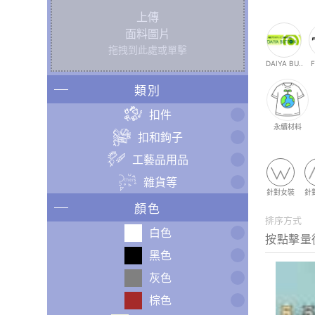
上傳
面料圖片
拖拽到此處或單擊
DAIYA BU..
類別
扣件
永續材料
扣和鉤子
工藝品用品
雜貨等
針對女裝
針
顏色
排序方式
白色
黑色
灰色
棕色