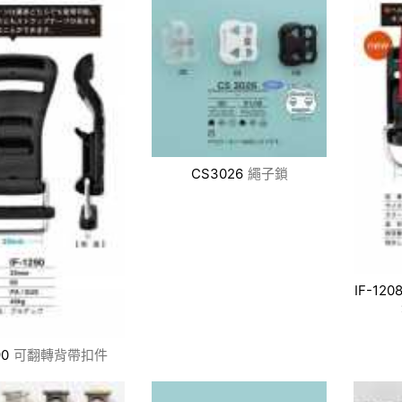
CS3026
繩子鎖
IF-120
90
可翻轉背帶扣件