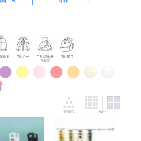
裁縫工具
穿線
運動服
用於戶外
用於戲服/舞
用於箱包
台服裝
查看商品
看尺寸