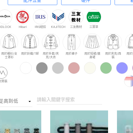
配件五金
硬件
FIDLOCK
Hibari
IRIS紐扣
KAJITECH
三友教材
三葉草
用於襯衫/女
用於針織/T卹
用於外套/夾
用於褲子
用於短裙/連
用於夾克/西
用於
士罩衫
克/大衣
身裙
裝
對男裝
請輸入關鍵字搜索