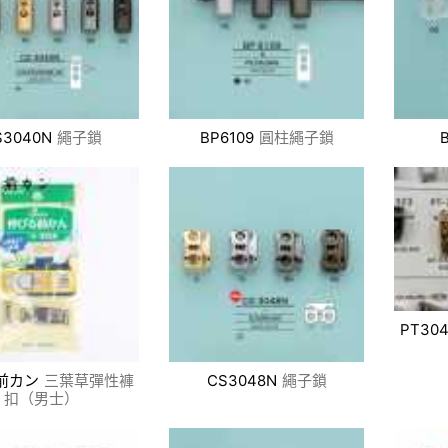
S3040N
繩子鎖
BP6109
圓柱繩子鎖
PT30
前カン
三葉草彈性褲
CS3048N
繩子鎖
扣（男士）