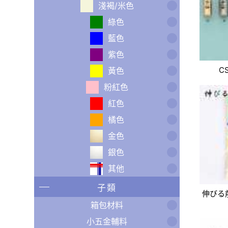
淺褐/米色
綠色
藍色
紫色
C
黃色
粉紅色
紅色
橘色
金色
銀色
其他
子類
伸びる
箱包材料
小五金輔料