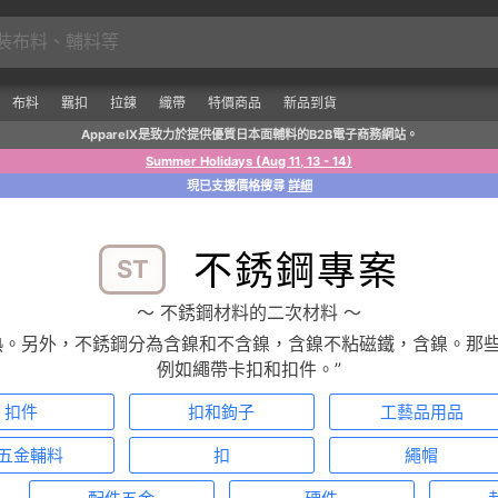
布料
羈扣
拉鍊
織帶
特價商品
新品到貨
ApparelX是致力於提供優質日本面輔料的B2B電子商務網站。
Summer Holidays (Aug 11, 13 - 14)
現已支援價格搜尋
詳細
不銹鋼專案
ST
〜 不銹鋼材料的二次材料 〜
熱。另外，不銹鋼分為含鎳和不含鎳，含鎳不粘磁鐵，含鎳。那
例如繩帶卡扣和扣件。”
扣件
扣和鉤子
工藝品用品
五金輔料
扣
繩帽