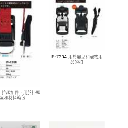
IF-7204
用於嬰兒和寵物用
品的扣
8
拉起扣件，用於掛頭
盔和材料箱包