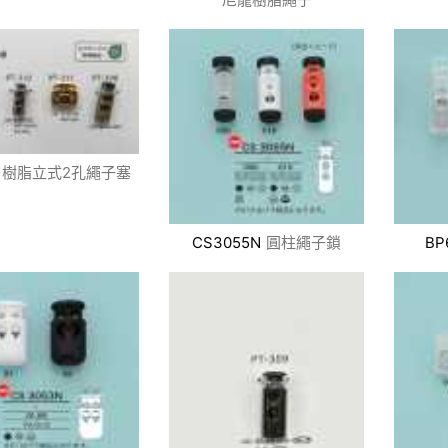
樹脂立式2孔繩子塞
CS3055N
圓柱繩子鎖
BP