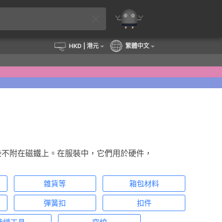
HKD
| 港元
繁體中文
些不附在磁鐵上。在服裝中，它們用於硬件，
雜貨等
箱包材料
彈簧扣
扣件