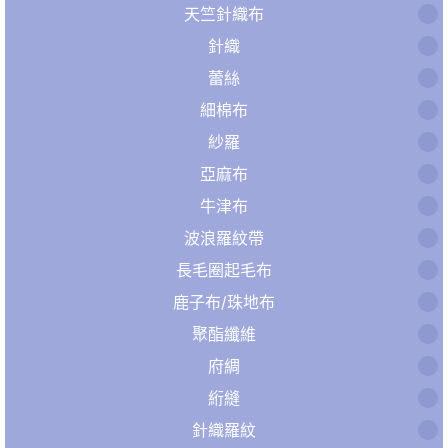
天竺針織布
針織
蕾絲
細棉布
紗羅
亞麻布
牛津布
波浪羅紋帶
長毛圈起毛布
鹿子布/珠地布
聚酯纖維
府綢
絎縫
針織羅紋