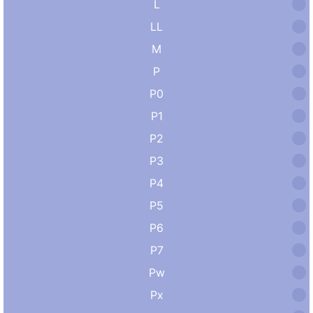
L
LL
M
P
P0
P1
P2
P3
P4
P5
P6
P7
Pw
Px