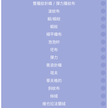
雙羅紋針織 / 彈力羅紋布
波紋布
緞/緞紋
緞紋
細平織布
泡泡紗
坯布
彈力
衝浪針織
塔夫
華夫格的
斜紋布
絲絨
維也拉法蘭絨