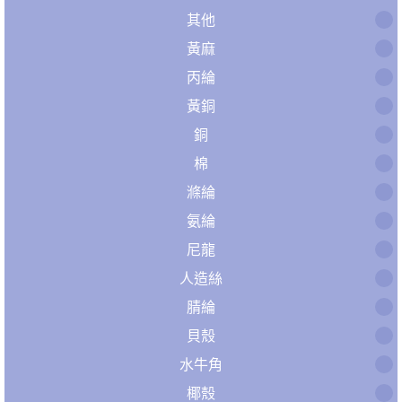
其他
黃麻
丙綸
黃銅
銅
棉
滌綸
氨綸
尼龍
人造絲
腈綸
貝殼
水牛角
椰殼