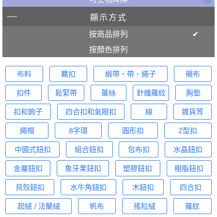
顯示方式
按商品排列
按顏色排列
布料
羈扣
緞帶、帶、繩子
襯布
扣件
鬆緊帶
蕾絲
針織羅紋
胸墊
扣和鉤子
四合扣和氣眼扣
線
雜貨等
繩帽
8字環
圓形扣
Z型扣
中國式鈕扣
組合鈕扣
包布扣
水晶鈕扣
金屬鈕扣
象牙果鈕扣
塑膠鈕扣
樹脂鈕扣
貝殼鈕扣
水牛角鈕扣
木鈕扣
四合扣
起絨 / 法蘭絨
帆布
搖粒絨
羅紋