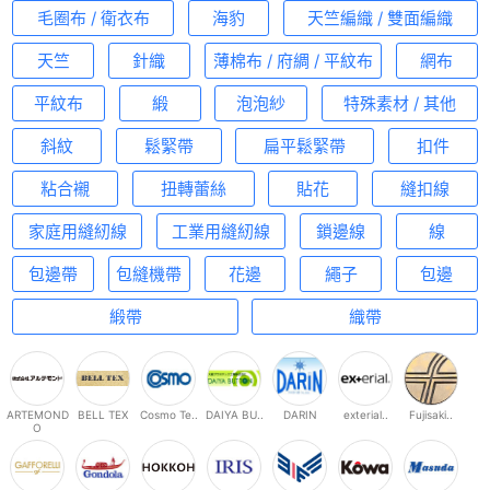
毛圈布 / 衛衣布
海豹
天竺編織 / 雙面編織
天竺
針織
薄棉布 / 府綢 / 平紋布
網布
平紋布
緞
泡泡紗
特殊素材 / 其他
斜紋
鬆緊帶
扁平鬆緊帶
扣件
粘合襯
扭轉蕾絲
貼花
縫扣線
家庭用縫紉線
工業用縫紉線
鎖邊線
線
包邊帶
包縫機帶
花邊
繩子
包邊
緞帶
織帶
ARTEMOND
BELL TEX
Cosmo Te..
DAIYA BU..
DARIN
exterial..
Fujisaki..
O