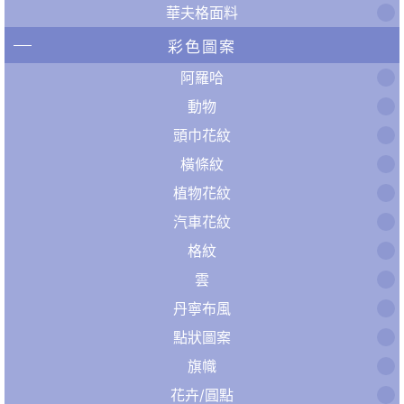
華夫格面料
彩色圖案
阿羅哈
動物
頭巾花紋
橫條紋
植物花紋
汽車花紋
格紋
雲
丹寧布風
點狀圖案
旗幟
花卉/圓點