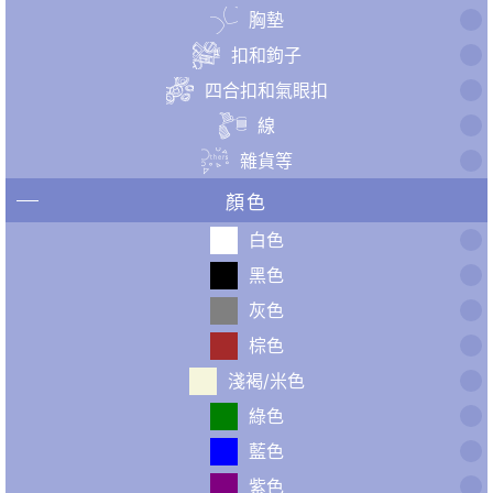
胸墊
扣和鉤子
四合扣和氣眼扣
線
雜貨等
顏色
白色
黑色
灰色
棕色
淺褐/米色
綠色
藍色
紫色