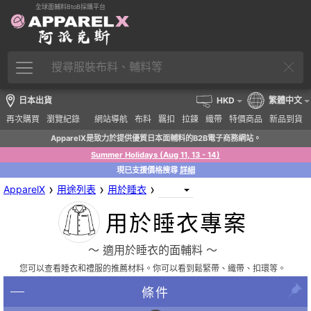
全球面輔料BtoB採購平台
日本出貨
HKD
繁體中文
再次購買
瀏覽紀錄
網站導航
布料
羈扣
拉鍊
織帶
特價商品
新品到貨
ApparelX是致力於提供優質日本面輔料的B2B電子商務網站。
Summer Holidays (Aug 11, 13 - 14)
現已支援價格搜尋
詳細
›
›
›
ApparelX
用途列表
用於睡衣
用於睡衣專案
〜 適用於睡衣的面輔料 〜
您可以查看睡衣和禮服的推薦材料。你可以看到鬆緊帶、織帶、扣環等。
條件