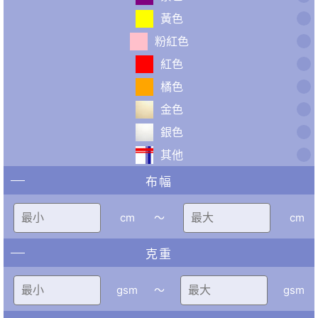
黃色
粉紅色
紅色
橘色
金色
銀色
其他
布幅
cm
〜
cm
克重
gsm
〜
gsm