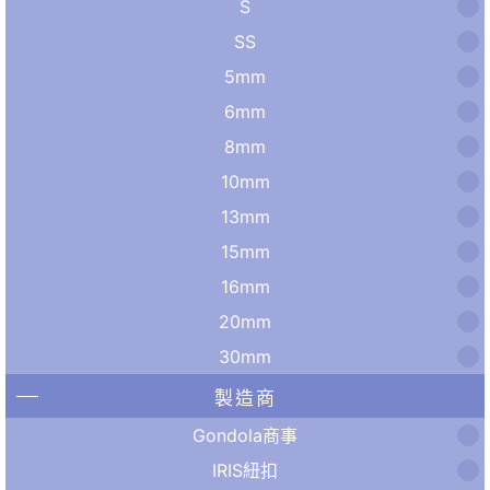
S
SS
5mm
6mm
8mm
10mm
13mm
15mm
16mm
20mm
30mm
製造商
Gondola商事
IRIS紐扣