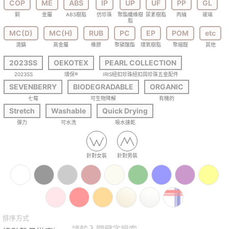
COP
ME
ABS
IP
UP
UF
PP
GL
銅
金屬
ABS樹脂
仿珍珠
聚酯纖維樹
尿素樹脂
丙綸
玻璃
脂
MC(D)
MC(H)
RUB
PC
EP
POM
etc
澆鑄
高金屬
橡膠
聚碳酸酯
環氧樹脂
聚縮醛
其他
2023SS
OEKOTEX
PEARL COLLECTION
2023SS
環保®
IRIS紐扣珍珠紐扣與珍珠五金配件
SEVENBERRY
BIODEGRADABLE
ORGANIC
七莓
可生物降解
有機的
Stretch
Washable
Quick Drying
彈力
可水洗
吸水速乾
針對女裝
針對男裝
排序方式