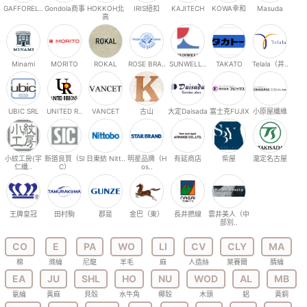
GAFFOREL..
Gondola商事
HOKKOH北
IRIS紐扣
KAJITECH
KOWA幸和
Masuda
高
Minami
MORITO
ROKAL
ROSE BRA..
SUNWELL..
TAKATO
Telala（井..
UBIC SRL
UNITED R..
VANCET
古山
大定Daisada
富士克FUJIX
小原屋纖維
小紋工房(宇
新道良質（SI
日東紡 Nitt..
明星品牌（H
有延商店
柴屋
瀧定名古屋
仁纖..
C）
os..
王牌皇冠
田村駒
郡是
金巴（東）
長井撚線
雲井美人（中
部別..
CO
E
PA
WO
LI
CV
CLY
MA
棉
滌綸
尼龍
羊毛
麻
人造絲
萊賽爾
腈綸
EA
JU
SHL
HO
NU
WOD
AL
MB
氨綸
黃麻
貝殼
水牛角
椰殼
木頭
鋁
黃銅