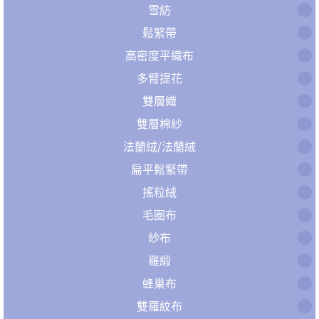
雪紡
鬆緊帶
高密度平織布
多臂提花
雙層織
雙層棉紗
法蘭絨/法蘭絨
扁平鬆緊帶
搖粒絨
毛圈布
紗布
羅緞
蜂巢布
雙羅紋布