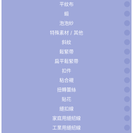
平紋布
緞
泡泡紗
特殊素材 / 其他
斜紋
鬆緊帶
扁平鬆緊帶
扣件
粘合襯
扭轉蕾絲
貼花
縫扣線
家庭用縫紉線
工業用縫紉線