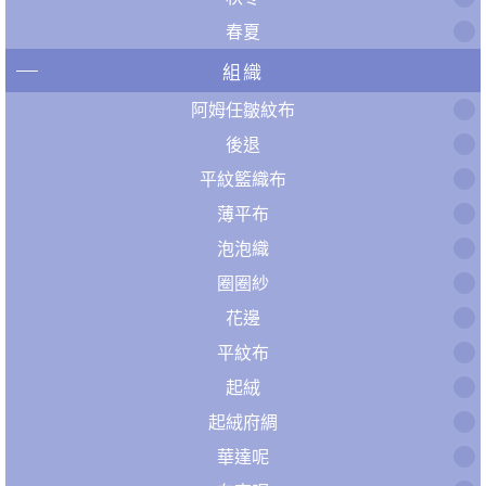
春夏
組織
阿姆任皺紋布
後退
平紋籃織布
薄平布
泡泡織
圈圈紗
花邊
平紋布
起絨
起絨府綢
華達呢