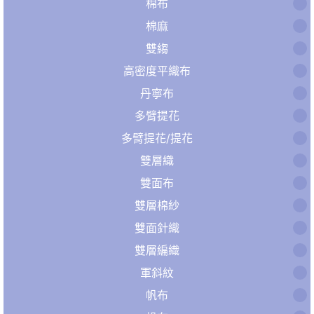
棉布
棉麻
雙縐
高密度平織布
丹寧布
多臂提花
多臂提花/提花
雙層織
雙面布
雙層棉紗
雙面針織
雙層編織
軍斜紋
帆布