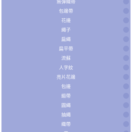
無彈織帶
包邊帶
花邊
繩子
扁繩
扁平帶
流蘇
人字紋
亮片花邊
包邊
緞帶
圓繩
抽繩
織帶