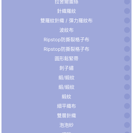
拉舍爾蕾絲
針織羅紋
雙羅紋針織 / 彈力羅紋布
波紋布
Ripstop防撕裂格子布
Ripstop防撕裂格子布
圓形鬆緊帶
刺子繡
緞/緞紋
緞/緞紋
緞紋
細平織布
雙層針織
泡泡紗