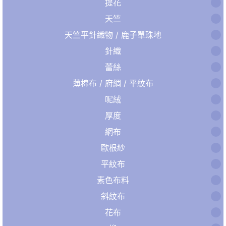
提花
天竺
天竺平針織物 / 鹿子單珠地
針織
蕾絲
薄棉布 / 府綢 / 平紋布
呢絨
厚度
網布
歐根紗
平紋布
素色布料
斜紋布
花布