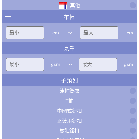
其他
布幅
cm
〜
cm
克重
gsm
〜
gsm
子類別
連帽衛衣
T恤
中國式鈕扣
正裝用鈕扣
樹脂鈕扣