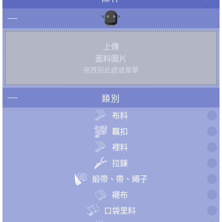
上傳
面料圖片
拖拽到此處或單擊
類別
布料
羈扣
裡料
拉鍊
緞帶、帶、繩子
襯布
口袋里料