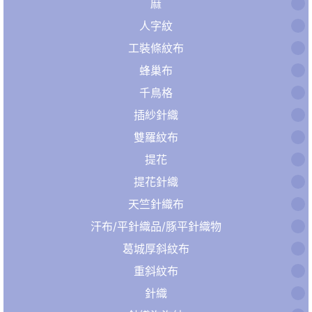
麻
人字紋
工裝條紋布
蜂巢布
千鳥格
插紗針織
雙羅紋布
提花
提花針織
天竺針織布
汗布/平針織品/豚平針織物
葛城厚斜紋布
重斜紋布
針織