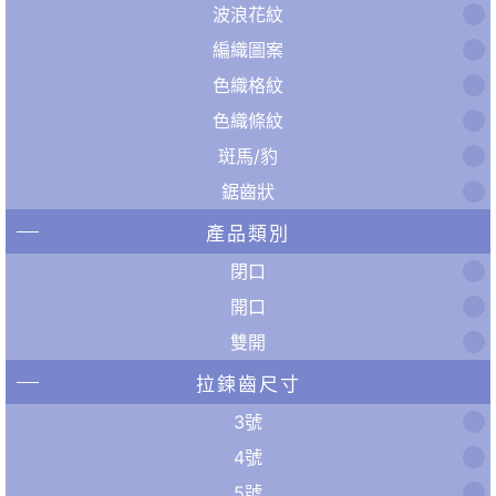
波浪花紋
編織圖案
色織格紋
色織條紋
斑馬/豹
鋸齒狀
產品類別
閉口
開口
雙開
拉鍊齒尺寸
3號
4號
5號