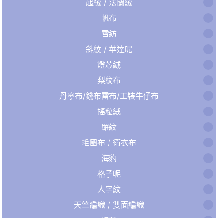
起絨 / 法蘭絨
帆布
雪紡
斜紋 / 華達呢
燈芯絨
梨紋布
丹寧布/錢布雷布/工裝牛仔布
搖粒絨
羅紋
毛圈布 / 衛衣布
海豹
格子呢
人字紋
天竺編織 / 雙面編織