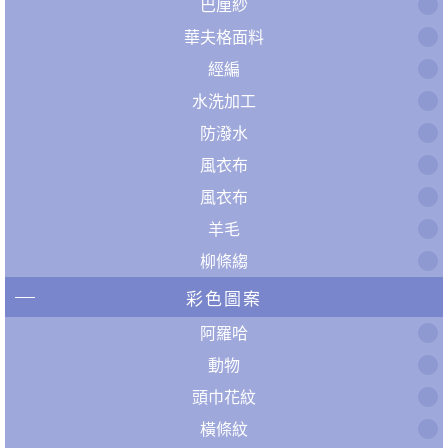
巴厘紗
華夫格面料
經編
水洗加工
防潑水
風衣布
風衣布
羊毛
柳條縐
彩色圖案
阿羅哈
動物
頭巾花紋
橫條紋