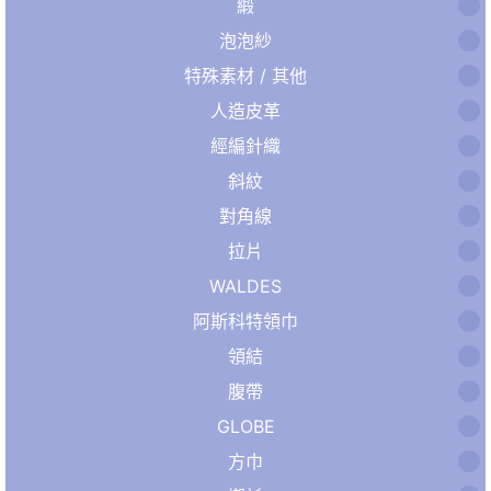
緞
泡泡紗
特殊素材 / 其他
人造皮革
經編針織
斜紋
對角線
拉片
WALDES
阿斯科特領巾
領結
腹帶
GLOBE
方巾