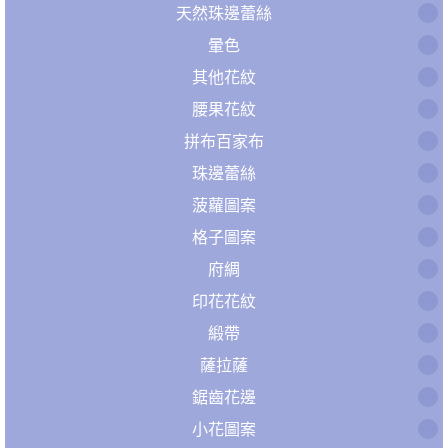
天然珠邊蕾絲
暈色
其他花紋
腰果花紋
拼布百家布
珠邊蕾絲
菠蘿圖案
格子圖案
府綢
印花花紋
緞帶
薩拉薩
鋸齒花邊
小花圖案