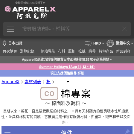
全球面輔料BtoB採購平台
日本出貨
HKD
繁體中文
再次購買
瀏覽紀錄
網站導航
布料
羈扣
拉鍊
織帶
特價商品
新品到貨
ApparelX是致力於提供優質日本面輔料的B2B電子商務網站。
Summer Holidays (Aug 11, 13 - 14)
現已支援價格搜尋
詳細
›
›
›
ApparelX
素材列表
棉
棉專案
CO
〜 棉面料及輔料 〜
長期以來，棉花一直是最受歡迎的材料之一。具有天材獨有的優良吸水性和透氣
性，並具有棉獨有的質感。它被廣泛用作所有服裝材料，如里料、襯布和帶以及面
料。
條件