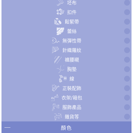
坯布
扣件
鬆緊帶
蕾絲
無彈性帶
針織羅紋
褲腰襯
胸墊
線
正裝配飾
衣架/箱包
服飾產品
雜貨等
顏色