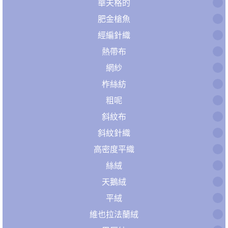
華夫格的
肥金槍魚
經編針織
熱帶布
網紗
柞絲紡
粗呢
斜紋布
斜紋針織
高密度平織
絲絨
天鵝絨
平絨
維也拉法蘭絨