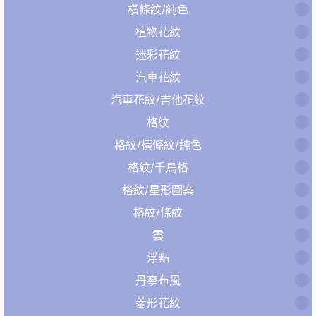
橫條紋/純色
植物花紋
迷彩花紋
汽車花紋
汽車花紋/吉他花紋
格紋
格紋/橫條紋/純色
格紋/千鳥格
格紋/星形圖案
格紋/條紋
雲
浮點
丹寧布風
菱形花紋