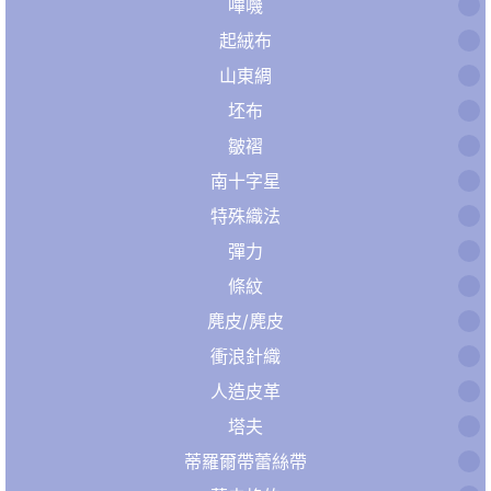
嗶嘰
起絨布
山東綢
坯布
皺褶
南十字星
特殊織法
彈力
條紋
麂皮/麂皮
衝浪針織
人造皮革
塔夫
蒂羅爾帶蕾絲帶