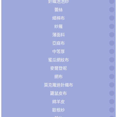
針織泡泡紗
蕾絲
細棉布
紗羅
薄面料
亞麻布
中等厚
蜜瓜網紋布
麥爾登呢
網布
莫克羅迪針織布
鼴鼠皮布
綿羊皮
歐根紗