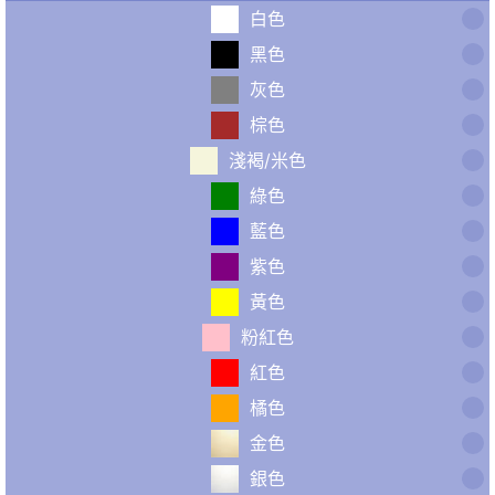
白色
黑色
灰色
棕色
淺褐/米色
綠色
藍色
紫色
黃色
粉紅色
紅色
橘色
金色
銀色