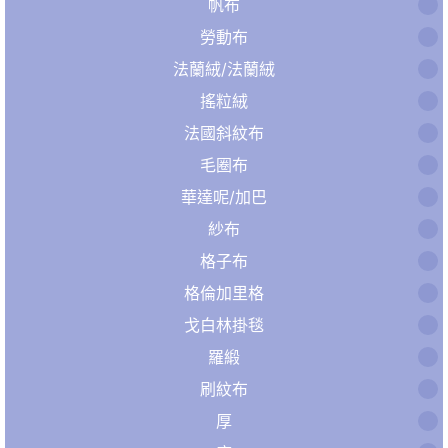
帆布
勞動布
法蘭絨/法蘭絨
搖粒絨
法國斜紋布
毛圈布
華達呢/加巴
紗布
格子布
格倫加里格
戈白林掛毯
羅緞
刷紋布
厚