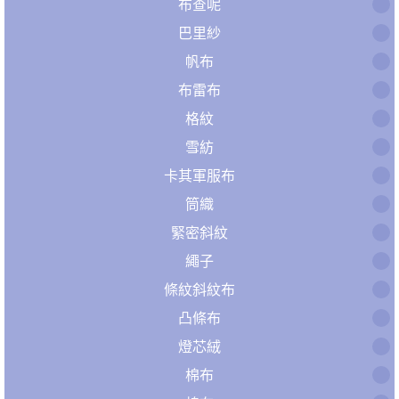
布查呢
巴里紗
帆布
布雷布
格紋
雪紡
卡其軍服布
筒織
緊密斜紋
繩子
條紋斜紋布
凸條布
燈芯絨
棉布