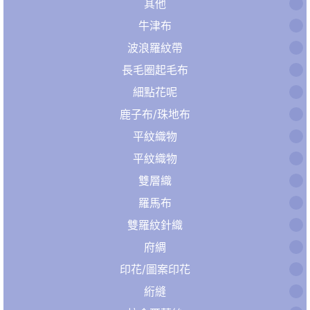
其他
牛津布
波浪羅紋帶
長毛圈起毛布
細點花呢
鹿子布/珠地布
平紋織物
平紋織物
雙層織
羅馬布
雙羅紋針織
府綢
印花/圖案印花
絎縫