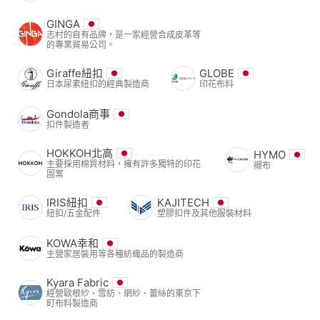
GINGA
志村的自有品牌，是一家經營合成皮革等
的專業貿易公司。
Giraffe紐扣
GLOBE
日本尿素紐扣的經典製造商
印花布料
Gondola商事
扣件製造者
HOKKOH北高
HYMO
主要採用棉質材料，擁有許多獨特的印花
襯布
圖案
IRIS紐扣
KAJITECH
紐扣/五金配件
塑膠扣件及其他服裝材料
KOWA幸和
主營家居裝用等各種紡織品的製造商
Kyara Fabric
經營歐根紗、雪紡、網紗、蕾絲的東京下
町布料製造商