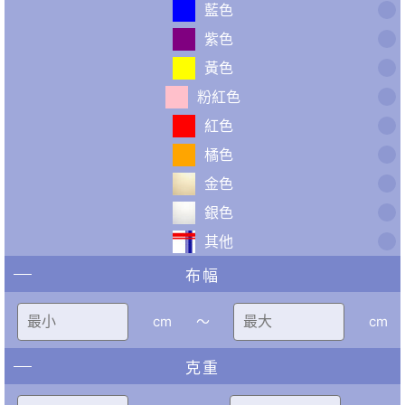
藍色
紫色
黃色
粉紅色
紅色
橘色
金色
銀色
其他
布幅
cm
〜
cm
克重