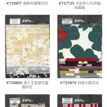
KTS6817
麻帆布糖果印花
KTS7135
平紋布小花與貓
咪圖案
KTS6850
南十字星櫻花圖
KTS3676
斜紋北歐印花
案印花