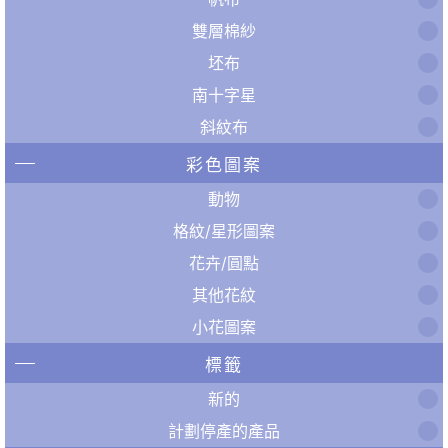
雙層棉紗
坯布
南十字星
斜紋布
彩色圖案
動物
格紋/星形圖案
花卉/圓點
其他花紋
小花圖案
標籤
新的
計劃停產的產品