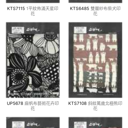
KTS7115
1平紋佈滿天星印
KTS6485
雙層紗布柴犬印
花
花
UP5678
麻帆布藝術花卉印
KTS7108
斜紋萬歲北極熊印
花
花