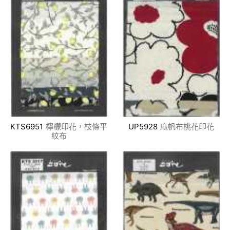
KTS6951
檸檬印花，枝條平
UP5928
麻帆布桃花印花
紋布