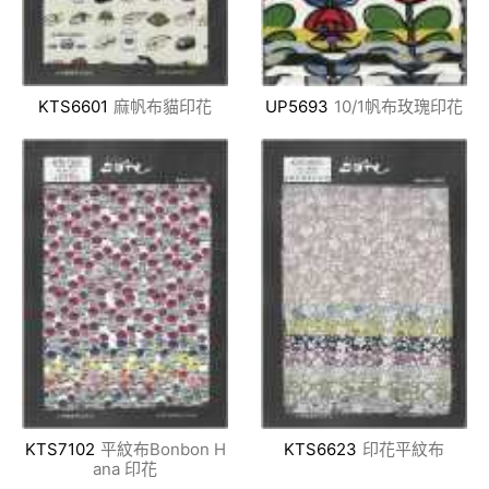
KTS6601
麻帆布貓印花
UP5693
10/1帆布玫瑰印花
KTS7102
平紋布Bonbon H
KTS6623
印花平紋布
ana 印花