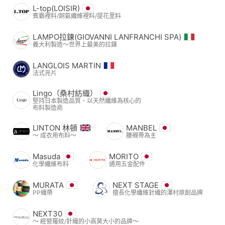
L-top(LOISIR)
賓霸裡料/銅氨纖維裡料/提花里料
LAMPO拉鍊(GIOVANNI LANFRANCHI SPA)
義大利製造～世界上最美的拉鍊
LANGLOIS MARTIN
法式亮片
Lingo（桑村紡織）
堅持日本製造品質、以天然纖維為核心的
布料製造商
LINTON 林頓
MANBEL
〜 成衣用布料〜
腰襯帶為主
Masuda
MORITO
化學纖維布料
通用五金配件
MURATA
NEXT STAGE
PP織帶
擅長化學纖維針織的澤村原創品牌
NEXT30
〜 經營羅紋/針織的小高莫大小的品牌〜