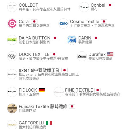
COLLECT
Conbel
丹寧布，具有復古感和永續環保性
襯布
Coral
Cosmo Textile
舞台佈料和女裝布料
主打棉質布料，工裝風格布料
DAIYA BUTTON
DARIN
知名日本紐扣製造商
裝飾織帶
DUCK TEXTILE
Duraflex
廣島・備中備後牛仔布料/丹寧布
美國扣具製造商
exterial中野針織工業
推出exterial品牌的和歌山縣高野口町工
藝毛皮製造商
FIDLOCK
FINE TEXTILE
扣具，五金件
專注於羊毛材質的女裝紡織品製造商
Fujisaki Textile 藤崎纖維
針織專門家
GAFFORELLI
義大利紐扣製造商