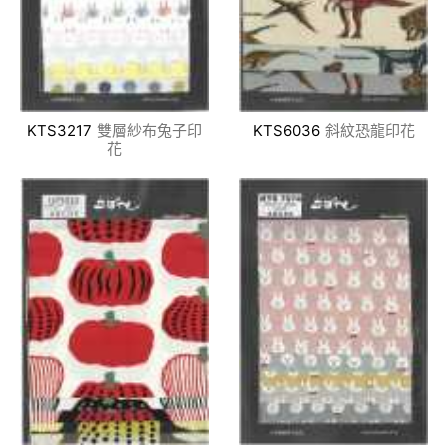
KTS3217
雙層紗布兔子印
KTS6036
斜紋恐龍印花
花