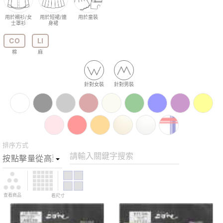
用於襯衫/女
用於短裙/連
用於童裝
士罩衫
身裙
CO
LI
棉
麻
針對女裝
針對男裝
排序方式
請輸入關鍵字搜索
查看商品
看尺寸