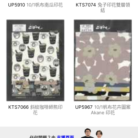
UP5910
10/1帆布南瓜印花
KTS7074
兔子印花雙層領
結
KTS7066
斜紋咖啡師熊印
UP5967
10/1帆布花卉圖案
花
Akane 印花
任何問題？去
支援頁面