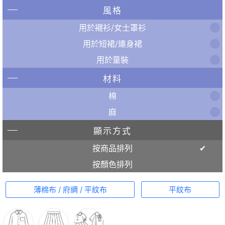
風格
用於襯衫/女士罩衫
用於短裙/連身裙
用於童裝
材料
棉
麻
顯示方式
按商品排列
按顏色排列
薄棉布 / 府綢 / 平紋布
平紋布