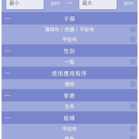
gsm
〜
gsm
子類
薄棉布 / 府綢 / 平紋布
平紋布
性別
一般
使用應用程序
通用
季節
全年
組織
平紋布
帆布