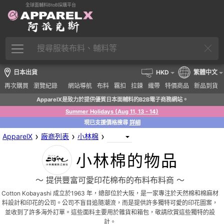
全球面輔料BtoB採購平台
日本出貨
HKD
繁體中文
再次購買
瀏覽紀錄
網站導航
布料
羈扣
拉鍊
織帶
特價商品
新品到貨
ApparelX是致力於提供優質日本面輔料的B2B電子商務網站。
Summer Holidays (Aug 11, 13 - 14)
現已支援價格搜尋
詳細
›
›
›
ApparelX
廠商列表
小林棉
小林棉的物品
〜 提供豐富可愛印花棉布的布料布料商 〜
Cotton Kobayashi 成立於1963 年，總部位於大阪，是一家專注於天然棉和棉麻材
料設計和印花的公司。公司不盲目追隨潮流，而是提供許多獨特可愛的印花圖案，
並收到了許多海外訂單。這些面料主要用於雜貨和箱包，敬請欣賞這些獨特的設
計。