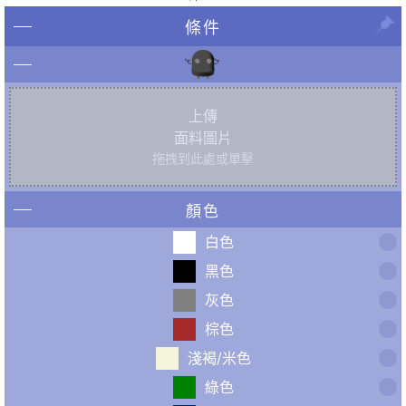
條件
上傳
面料圖片
拖拽到此處或單擊
顏色
白色
黑色
灰色
棕色
淺褐/米色
綠色