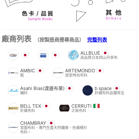
廠商列表
（按製造商搜尋商品）
完整列表
ALLBLUE
高品質日本岡山丹寧布
AMBIC
ARTEMONDO
氈
居家時尚布料
Asahi Bias(渡邊布業)
b space
輔料
針織布料品種齊全
BELL TEX
CERRUTI
針織布料
正裝布料
CHAMBRAY
常服布料，專門生產天然纖維，色織襯衫
布料。