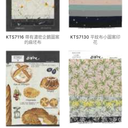
KTS7116
帶有濃密企鵝圖案
KTS7130
平紋布小圖案印
的麻坯布
花